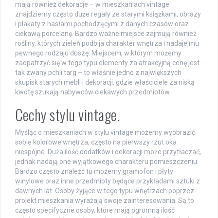
mają również dekoracje – w mieszkaniach vintage
znajdziemy często duże regały ze starymi książkami, obrazy
i plakaty z hasłami pochodzącymi z danych czasów oraz
ciekawą porcelanę. Bardzo ważne miejsce zajmują również
rośliny, których zieleń podbija charakter wnętrza i nadaje mu
pewnego rodzaju duszę. Miejscem, w którym możemy
zaopatrzyć się w tego typu elementy za atrakcyjną cenę jest
tak zwany pchli targ – to właśnie jedno z największych
skupisk starych mebli i dekoracji, gdzie właściciele za niską
kwotę szukają nabywców ciekawych przedmiotów.
Cechy stylu vintage.
Myśląc o mieszkaniach w stylu vintage możemy wyobrazić
sobie kolorowe wnętrza, często na pierwszy rzut oka
niespójne. Duża ilość dodatków i dekoracji może przytłaczać,
jednak nadają one wyjątkowego charakteru pomieszczeniu.
Bardzo często znaleźć tu możemy gramofon i płyty
winylowe oraz inne przedmioty będące przykładami sztuki z
dawnych lat. Osoby żyjące w tego typu wnętrzach poprzez
projekt mieszkania wyrażają swoje zainteresowania. Są to
często specifyczne osoby, które mają ogromną ilość