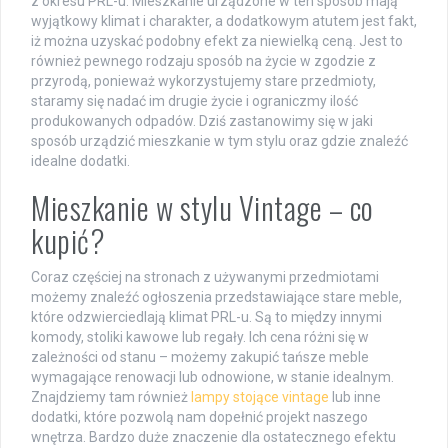
z okresu PRL-u. Mieszkanie urządzone w ten sposób mają
wyjątkowy klimat i charakter, a dodatkowym atutem jest fakt,
iż można uzyskać podobny efekt za niewielką ceną. Jest to
również pewnego rodzaju sposób na życie w zgodzie z
przyrodą, ponieważ wykorzystujemy stare przedmioty,
staramy się nadać im drugie życie i ograniczmy ilość
produkowanych odpadów. Dziś zastanowimy się w jaki
sposób urządzić mieszkanie w tym stylu oraz gdzie znaleźć
idealne dodatki.
Mieszkanie w stylu Vintage – co
kupić?
Coraz częściej na stronach z używanymi przedmiotami
możemy znaleźć ogłoszenia przedstawiające stare meble,
które odzwierciedlają klimat PRL-u. Są to między innymi
komody, stoliki kawowe lub regały. Ich cena różni się w
zależności od stanu – możemy zakupić tańsze meble
wymagające renowacji lub odnowione, w stanie idealnym.
Znajdziemy tam również
lampy stojące vintage
lub inne
dodatki, które pozwolą nam dopełnić projekt naszego
wnętrza. Bardzo duże znaczenie dla ostatecznego efektu