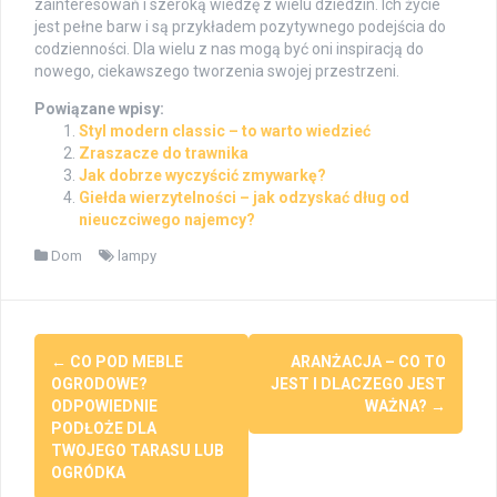
zainteresowań i szeroką wiedzę z wielu dziedzin. Ich życie
jest pełne barw i są przykładem pozytywnego podejścia do
codzienności. Dla wielu z nas mogą być oni inspiracją do
nowego, ciekawszego tworzenia swojej przestrzeni.
Powiązane wpisy:
Styl modern classic – to warto wiedzieć
Zraszacze do trawnika
Jak dobrze wyczyścić zmywarkę?
Giełda wierzytelności – jak odzyskać dług od
nieuczciwego najemcy?
Dom
lampy
Post
←
CO POD MEBLE
ARANŻACJA – CO TO
navigation
OGRODOWE?
JEST I DLACZEGO JEST
ODPOWIEDNIE
WAŻNA?
→
PODŁOŻE DLA
TWOJEGO TARASU LUB
OGRÓDKA