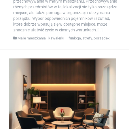
przechowywania w małym mieszkaniu. Przechowywanie
różnych przedmiotów w tej lokalizacji nie tylko oszczędza
miejsce, ale także pomaga w organizacji i utrzymaniu
porządku. Wybór odpowiednich pojemników i szuflad,
które dobrze wpasują się w dostępne miejsce, może
znacznie ułatwić życie w ciasnych warunkach. […]
Małe mieszkania i kawalerki – funkcja, strefy, porządek