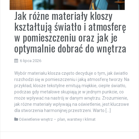
Jak różne materiały kloszy
kształtują światło i atmosferę
w pomieszczeniu oraz jak je
optymalnie dobrać do wnętrza
6 lipca 2026
Wybór materiału klosza często decyduje o tym, jak światło
rozchodzi się w pomieszczeniu i jaką atmosferę tworzy. Na
przykład, klosze tekstylne emitują miękkie, ciepłe światło,
podczas gdy metalowe skupiają je w jednym punkcie, co
może wpływać na nastrój w danym wnętrzu. Zrozumienie,
jak różne materiały wpływają na oświetlenie, jest kluczowe
dla stworzenia harmonijnej przestrzeni. Warto […]
Oświetlenie wnętrz – plan, warstwy i klimat