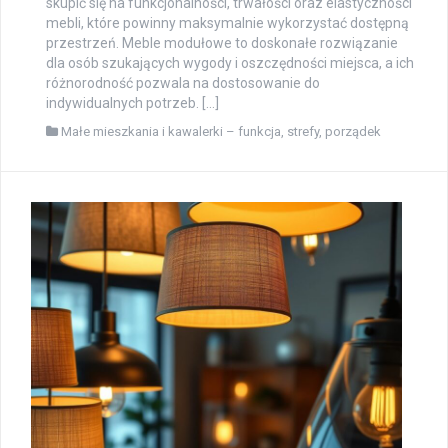
skupić się na funkcjonalności, trwałości oraz elastyczności
mebli, które powinny maksymalnie wykorzystać dostępną
przestrzeń. Meble modułowe to doskonałe rozwiązanie
dla osób szukających wygody i oszczędności miejsca, a ich
różnorodność pozwala na dostosowanie do
indywidualnych potrzeb. […]
Małe mieszkania i kawalerki – funkcja, strefy, porządek