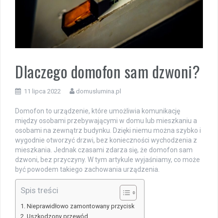
Dlaczego domofon sam dzwoni?
11 lipca 2022
domuslumina.pl
Domofon to urządzenie, które umożliwia komunikację
między osobami przebywającymi w domu lub mieszkaniu a
osobami na zewnątrz budynku. Dzięki niemu można szybko i
wygodnie otworzyć drzwi, bez konieczności wychodzenia z
mieszkania. Jednak czasami zdarza się, że domofon sam
dzwoni, bez przyczyny. W tym artykule wyjaśniamy, co może
być powodem takiego zachowania urządzenia.
Spis treści
Nieprawidłowo zamontowany przycisk
Uszkodzony przewód