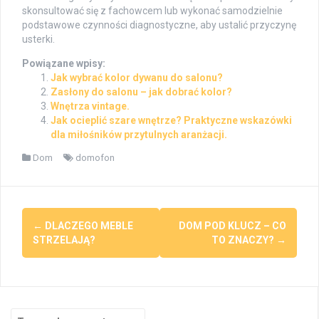
skonsultować się z fachowcem lub wykonać samodzielnie
podstawowe czynności diagnostyczne, aby ustalić przyczynę
usterki.
Powiązane wpisy:
Jak wybrać kolor dywanu do salonu?
Zasłony do salonu – jak dobrać kolor?
Wnętrza vintage.
Jak ocieplić szare wnętrze? Praktyczne wskazówki
dla miłośników przytulnych aranżacji.
Dom
domofon
Post
←
DLACZEGO MEBLE
DOM POD KLUCZ – CO
navigation
STRZELAJĄ?
TO ZNACZY?
→
Search