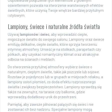
Odpowiednie połączenie tych elementów z głównym
oświetleniem pozwala na stworzenie warstwowych efektów
świetlnych, które uczynią Twoje wnętrze bardziej przytulnym
i stylowym.
Lampiony, świece i naturalne źródła światła
Używaj
lampionów
i
świec
, aby wprowadzić ciepłe,
migoczące światło do swojego salonu. Lampiony oraz świece
emitują delikatne, ciepłe światło, które sprzyja tworzeniu
intymnej atmosfery. Umieść je na stolikach, parapetach czy
półkach, aby uzyskać romantyczny klimat oraz atrakcyjne
odbicia na ścianach i meblach.
Do stworzenia przytulnej atmosfery wybierz świece o
naturalnym, ciepłym świetle, takie jak pszczele lub sojowe.
Rozstaw je pojedynczo lub w grupach w miejscach relaksu, a
lampiony osłoń płomień, co doda efektu rozproszonego
światła i zwiększy bezpieczeństwo. Lampiony sprawdzą się
także na zewnątrz, na tarasie czy balkonie, gdzie
wprowadzą dodatkowy urok do przestrzeni.
Pamiętaj, aby zawsze pilnować palących się świec i nie
zostawiać ich bez nadzoru. Specjalne lampiony mogą