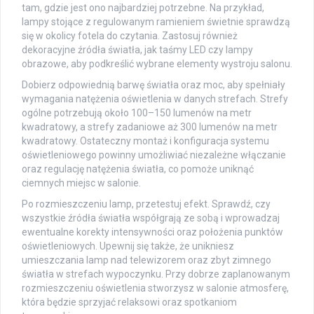
tam, gdzie jest ono najbardziej potrzebne. Na przykład,
lampy stojące z regulowanym ramieniem świetnie sprawdzą
się w okolicy fotela do czytania. Zastosuj również
dekoracyjne źródła światła, jak taśmy LED czy lampy
obrazowe, aby podkreślić wybrane elementy wystroju salonu.
Dobierz odpowiednią barwę światła oraz moc, aby spełniały
wymagania natężenia oświetlenia w danych strefach. Strefy
ogólne potrzebują około 100–150 lumenów na metr
kwadratowy, a strefy zadaniowe aż 300 lumenów na metr
kwadratowy. Ostateczny montaż i konfiguracja systemu
oświetleniowego powinny umożliwiać niezależne włączanie
oraz regulację natężenia światła, co pomoże uniknąć
ciemnych miejsc w salonie.
Po rozmieszczeniu lamp, przetestuj efekt. Sprawdź, czy
wszystkie źródła światła współgrają ze sobą i wprowadzaj
ewentualne korekty intensywności oraz położenia punktów
oświetleniowych. Upewnij się także, że unikniesz
umieszczania lamp nad telewizorem oraz zbyt zimnego
światła w strefach wypoczynku. Przy dobrze zaplanowanym
rozmieszczeniu oświetlenia stworzysz w salonie atmosferę,
która będzie sprzyjać relaksowi oraz spotkaniom