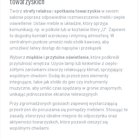
towarzyskich
Twórz
strefy relaksu
i
spotkania towarzyskie
w swoim
salonie poprzez odpowiednie rozmieszczenie mebli i ciepłe
oświetlenie. Ustaw meble w układzie, który sprzyja
komunikacji, np. w półkole lub w kształcie litery „U”. Zapewni
to dogodny kontakt wzrokowy i intymną atmosferę. W
centralnym punkcie umieść niski stolik kawowy, aby
umożliwić łatwy dostęp do napojów i przekąsek.
Wybierz
miękkie i przytulne oświetlenie
, które podkreśli
przytulność wnętrza. Użycie lamp lub kinkietów z ciepło-
żółtymi żarówkami stworzy relaksujący klimat, sprzyjający
wspólnym chwilom. Dodaj do przestrzeni elementy
integrujące, takie jak stoliki do gier czy instrumenty
muzyczne, aby umilić czas spędzany w gronie znajomych,
unikając jednocześnie ekranów telewizyjnych.
Przy zgromadzonych gościach zapewnij wystarczającą
przestrzeń do poruszania się pomiędzy meblami. Stosując te
zasady, stworzysz idealne miejsce do odpoczynku oraz
aktywności towarzyskich, które pozwoli cieszyć się
wspólnymi chwilami.