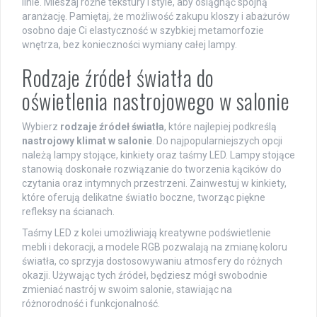
linie. Mieszaj różne tekstury i style, aby osiągnąć spójną
aranżację. Pamiętaj, że możliwość zakupu kloszy i abażurów
osobno daje Ci elastyczność w szybkiej metamorfozie
wnętrza, bez konieczności wymiany całej lampy.
Rodzaje źródeł światła do
oświetlenia nastrojowego w salonie
Wybierz
rodzaje źródeł światła
, które najlepiej podkreślą
nastrojowy klimat w salonie
. Do najpopularniejszych opcji
należą lampy stojące, kinkiety oraz taśmy LED. Lampy stojące
stanowią doskonałe rozwiązanie do tworzenia kącików do
czytania oraz intymnych przestrzeni. Zainwestuj w kinkiety,
które oferują delikatne światło boczne, tworząc piękne
refleksy na ścianach.
Taśmy LED z kolei umożliwiają kreatywne podświetlenie
mebli i dekoracji, a modele RGB pozwalają na zmianę koloru
światła, co sprzyja dostosowywaniu atmosfery do różnych
okazji. Używając tych źródeł, będziesz mógł swobodnie
zmieniać nastrój w swoim salonie, stawiając na
różnorodność i funkcjonalność.