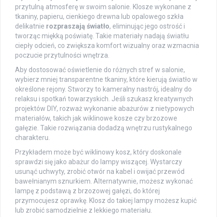
przytulną atmosferę w swoim salonie. Klosze wykonane z
tkaniny, papieru, cienkiego drewna lub opalowego szkła
delikatnie
rozpraszają światło
, eliminując jego ostrość i
tworząc miękką poświatę. Takie materiały nadają światłu
ciepły odcień, co zwiększa komfort wizualny oraz wzmacnia
poczucie przytulności wnętrza.
Aby dostosować oświetlenie do różnych stref w salonie,
wybierz mniej transparentne tkaniny, które kierują światło w
określone rejony. Stworzy to kameralny nastrój, idealny do
relaksu i spotkań towarzyskich. Jeśli szukasz kreatywnych
projektów DIY, rozważ wykonanie abażurów z nietypowych
materiałów, takich jak wiklinowe kosze czy brzozowe
gałęzie. Takie rozwiązania dodadzą wnętrzu rustykalnego
charakteru.
Przykładem może być wiklinowy kosz, który doskonale
sprawdzi się jako abażur do lampy wiszącej. Wystarczy
usunąć uchwyty, zrobić otwór na kabel i owijać przewód
bawełnianym sznurkiem. Alternatywnie, możesz wykonać
lampę z podstawą z brzozowej gałęzi, do której
przymocujesz oprawkę. Klosz do takiej lampy możesz kupić
lub zrobić samodzielnie z lekkiego materiału.