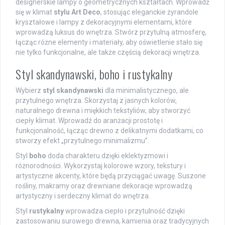
designerskie lampy o geometrycznych kształtach. Wprowadź
się w klimat
stylu Art Deco
, stosując eleganckie żyrandole
kryształowe i lampy z dekoracyjnymi elementami, które
wprowadzą luksus do wnętrza. Stwórz przytulną atmosferę,
łącząc różne elementy i materiały, aby oświetlenie stało się
nie tylko funkcjonalne, ale także częścią dekoracji wnętrza.
Styl skandynawski, boho i rustykalny
Wybierz
styl skandynawski
dla minimalistycznego, ale
przytulnego wnętrza. Skorzystaj z jasnych kolorów,
naturalnego drewna i miękkich tekstyliów, aby stworzyć
ciepły klimat. Wprowadź do aranżacji prostotę i
funkcjonalność, łącząc drewno z delikatnymi dodatkami, co
stworzy efekt „przytulnego minimalizmu”.
Styl
boho
doda charakteru dzięki eklektyzmowi i
różnorodności. Wykorzystaj kolorowe wzory, tekstury i
artystyczne akcenty, które będą przyciągać uwagę. Suszone
rośliny, makramy oraz drewniane dekoracje wprowadzą
artystyczny i serdeczny klimat do wnętrza.
Styl
rustykalny
wprowadza ciepło i przytulność dzięki
zastosowaniu surowego drewna, kamienia oraz tradycyjnych