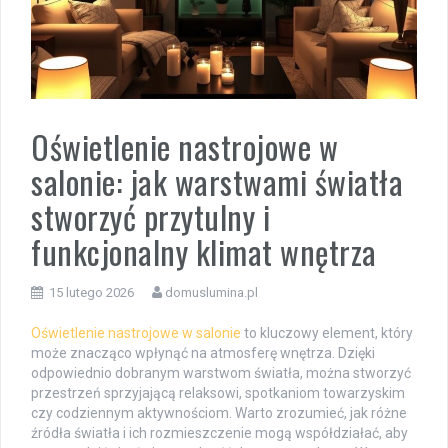
Oświetlenie nastrojowe w
salonie: jak warstwami światła
stworzyć przytulny i
funkcjonalny klimat wnętrza
15 lutego 2026
domuslumina.pl
Oświetlenie nastrojowe w salonie
to kluczowy element, który
może znacząco wpłynąć na atmosferę wnętrza. Dzięki
odpowiednio dobranym warstwom światła, można stworzyć
przestrzeń sprzyjającą relaksowi, spotkaniom towarzyskim
czy codziennym aktywnościom. Warto zrozumieć, jak różne
źródła światła i ich rozmieszczenie mogą współdziałać, aby