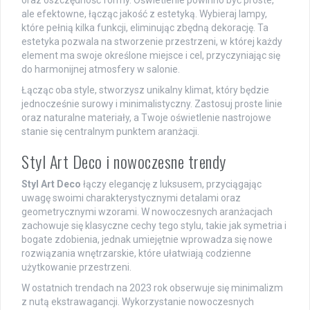
ale efektowne, łącząc jakość z estetyką. Wybieraj lampy,
które pełnią kilka funkcji, eliminując zbędną dekorację. Ta
estetyka pozwala na stworzenie przestrzeni, w której każdy
element ma swoje określone miejsce i cel, przyczyniając się
do harmonijnej atmosfery w salonie.
Łącząc oba style, stworzysz unikalny klimat, który będzie
jednocześnie surowy i minimalistyczny. Zastosuj proste linie
oraz naturalne materiały, a Twoje oświetlenie nastrojowe
stanie się centralnym punktem aranżacji.
Styl Art Deco i nowoczesne trendy
Styl Art Deco
łączy elegancję z luksusem, przyciągając
uwagę swoimi charakterystycznymi detalami oraz
geometrycznymi wzorami. W nowoczesnych aranżacjach
zachowuje się klasyczne cechy tego stylu, takie jak symetria i
bogate zdobienia, jednak umiejętnie wprowadza się nowe
rozwiązania wnętrzarskie, które ułatwiają codzienne
użytkowanie przestrzeni.
W ostatnich trendach na 2023 rok obserwuje się minimalizm
z nutą ekstrawagancji. Wykorzystanie nowoczesnych