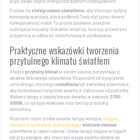
prąd, dzięki często energooszczędnym rozwiązaniom.
Postaw na
zintegrowane oświetlenie
, aby stworzyć spójną
koncepcję aranżacji, która podkreśli Twój styl życia i doceni
funkcjonalność mebli. To proste działanie znacznie
wzbogaca wizualny charakter wnętrza, tworząc przestrzeń
przyjemną w odbiorze i komfortową w użytkowaniu.
Praktyczne wskazówki tworzenia
przytulnego klimatu światłem
Stwórz
przytulny klimat
w swoim salonie, korzystając z
idealnie dobranego oświetlenia. Rozpocznij od wyłączenia
centralnego, mocnego
oświetlenia
lub zainstaluj ściemniacz,
aby kontrolować natężenie światła w zależności od potrzeby.
Wybierz lampy o ciepłej barwie światła, w zakresie
2700-
3000K
, co sprzyja relaksowi oraz tworzy przytulną
atmosferę.
Rozmieść różne źródła światła: lampy wiszące,
stojące,
stołowe oraz kinkiety, wykorzystując
wielowarstwowe
oświetlenie w całym salonie. Ustaw lampy stojące w rogach
lub przy kanapie, aby stworzyć wyspy światła idealne do