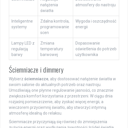
natężenia
atmosfery do nastroju
światła
Inteligentne
Zdalna kontrola,
Wygoda i oszczędność
systemy
programowanie
energii
scen
Lampy LED z
Zmiana
Dopasowanie
regulacją
temperatury
oświetlenia do potrzeb
barwy
barwowej
użytkownika
Ściemniacze i dimmery
Wybierz
ściemniacze
, aby dostosować natężenie światła w
swoim salonie do aktualnych potrzeb oraz nastroju.
Umożliwiają one płynne regulowanie jasności, co znacznie
zwiększa komfort korzystania z przestrzeni. W ciągu dnia
rozjaśnij pomieszczenie, aby zyskać więcej energii, a
wieczorem przyciemnij światło, aby stworzyć intymną
atmosferę idealną do relaksu.
Ściemniacze przyczyniają się również do zmniejszenia
zużycia energii oraz wydłużenia żywotności źródeł światła.