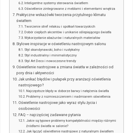
Inteligentne systemy sterowania światłem
Oświetlenie zintegrowane z meblami i elementami wnętrza
Praktyczne wskazówki tworzenia przytulnego klimatu
światłem
Tworzenie stref relaksu i spotkań towarzyskich
Dobór ciepłych akcentów i unikanie oślepiającego światła
Wykorzystanie abażurów i naturalnych materiałów
Stylowe inspiracje w oświetleniu nastrojowym salonu
Styl skandynawski, boho i rustykalny
Styl industrialny i minimalistyczny
Styl Art Deco i nowoczesne trendy
Oświetlenie nastrojowe a zmiana światła w zależności od
pory dnia i aktywności
Jak unikać błędów i pułapek przy aranżacji oświetlenia
nastrojowego?
Najczęstsze błędy w doborze barwy i natężenia światła
Problemy z rozmieszczeniem i nadmiarem oświetlenia
Oświetlenie nastrojowe jako wyraz stylu życia i
osobowości
FAQ – najczęściej zadawane pytania
Jakie są typowe problemy kompatybilności między różnymi
źródłami światła w salonie?
Jak łączyć oświetlenie nastrojowe z naturalnym światłem