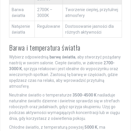
Barwa
2700K –
Tworzenie ciepłej, przytulnej
światła
3000K
atmosfery
Natężenie
Regulowane
Dostosowanie jasności dla
światła
różnych aktywności
Barwa i temperatura światła
Wybierz odpowiednią
barwę światła
, aby stworzyć pożądany
nastrój w swoim salonie. Ciepłe światło, w zakresie
2700-
3000 K
, sprzyja relaksowi i jest idealne do wypoczynku oraz
wieczornych spotkań. Zastosuj tę barwę w częściach, gdzie
spędzasz czas na relaks, aby wprowadzić przytulną
atmosferę.
Neutralne światło o temperaturze
3500-4500 K
naśladuje
naturalne światło dzienne i świetnie sprawdzi się w strefach
roboczych oraz jadalniach, gdyż sprzyja skupieniu. Użyj go
podczas aktywności wymagających koncentracji lub w ciągu
dnia, gdy korzystasz z oświetlenia pokoju.
Chłodne światło, z temperaturą powyżej
5000 K
, ma