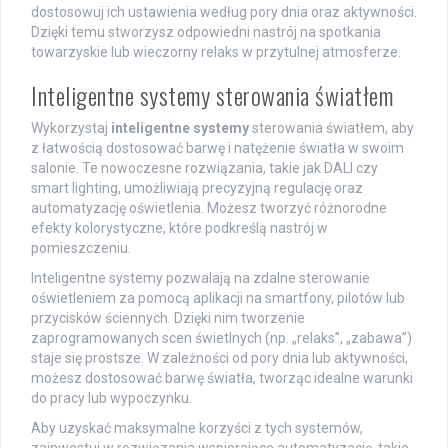
dostosowuj ich ustawienia według pory dnia oraz aktywności.
Dzięki temu stworzysz odpowiedni nastrój na spotkania
towarzyskie lub wieczorny relaks w przytulnej atmosferze.
Inteligentne systemy sterowania światłem
Wykorzystaj
inteligentne systemy
sterowania światłem, aby
z łatwością dostosować barwę i natężenie światła w swoim
salonie. Te nowoczesne rozwiązania, takie jak DALI czy
smart lighting, umożliwiają precyzyjną regulację oraz
automatyzację oświetlenia. Możesz tworzyć różnorodne
efekty kolorystyczne, które podkreślą nastrój w
pomieszczeniu.
Inteligentne systemy pozwalają na zdalne sterowanie
oświetleniem za pomocą aplikacji na smartfony, pilotów lub
przycisków ściennych. Dzięki nim tworzenie
zaprogramowanych scen świetlnych (np. „relaks”, „zabawa”)
staje się prostsze. W zależności od pory dnia lub aktywności,
możesz dostosować barwę światła, tworząc idealne warunki
do pracy lub wypoczynku.
Aby uzyskać maksymalne korzyści z tych systemów,
zainwestuj w rozwiązania wspierające automatyzację, takie