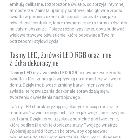
emitują delikatne, rozproszone światło, co sprzyja intymnej
atmosferze. Zainstaluj lampy sufitowe jako główne źródło
światła w pomieszczeniu; doskonale sprawdzą się jako
oświetlenie centralne, które równomiernie rozprasza światło
na całym obszarze. Połącz różne typy lamp, aby zbudować
wielowarstwowe oświetlenie, które odpowiada Twoim
potrzebom i stylowi życia.
Taśmy LED, żarówki LED RGB oraz inne
źródła dekoracyjne
Taśmy LED
oraz
żarówki LED RGB
to nowoczesne źródła
światła, które znacząco wpływają na atmosferę w Twoim
domu. Dzięki możliwości zmiany barw i intensywności
światła, te rozwiązania doskonale sprawdzają się w
tworzeniu oświetlenia nastrojowego.
Taśmy LED charakteryzują się elastycznością i można je
montować w wielu miejscach, takich jak wnęki, półki czy pod
szafkami. Dzięki temu uzyskasz subtelne podświetlenie,
które podkreśli architektoniczne atuty Twojego wnętrza.
Wybieraj spośród różnych kolorów, aby dopasować
oświetlenie do stylu pomieszczenia. Możliwość układania