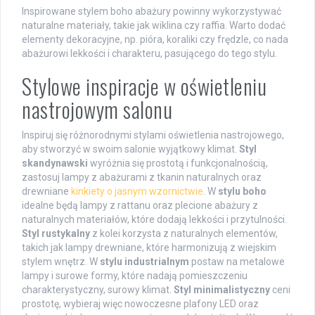
Inspirowane stylem boho abażury powinny wykorzystywać
naturalne materiały, takie jak wiklina czy raffia. Warto dodać
elementy dekoracyjne, np. pióra, koraliki czy frędzle, co nada
abażurowi lekkości i charakteru, pasującego do tego stylu.
Stylowe inspiracje w oświetleniu
nastrojowym salonu
Inspiruj się różnorodnymi stylami oświetlenia nastrojowego,
aby stworzyć w swoim salonie wyjątkowy klimat.
Styl
skandynawski
wyróżnia się prostotą i funkcjonalnością,
zastosuj lampy z abażurami z tkanin naturalnych oraz
drewniane
kinkiety o jasnym wzornictwie
. W
stylu boho
idealne będą lampy z rattanu oraz plecione abażury z
naturalnych materiałów, które dodają lekkości i przytulności.
Styl rustykalny
z kolei korzysta z naturalnych elementów,
takich jak lampy drewniane, które harmonizują z wiejskim
stylem wnętrz. W
stylu industrialnym
postaw na metalowe
lampy i surowe formy, które nadają pomieszczeniu
charakterystyczny, surowy klimat.
Styl minimalistyczny
ceni
prostotę, wybieraj więc nowoczesne plafony LED oraz