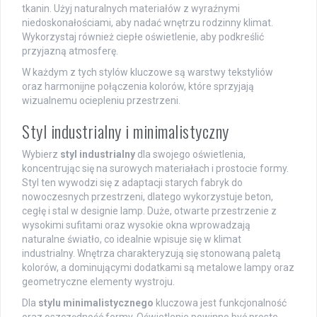
tkanin. Użyj naturalnych materiałów z wyraźnymi
niedoskonałościami, aby nadać wnętrzu rodzinny klimat.
Wykorzystaj również ciepłe oświetlenie, aby podkreślić
przyjazną atmosferę.
W każdym z tych stylów kluczowe są warstwy tekstyliów
oraz harmonijne połączenia kolorów, które sprzyjają
wizualnemu ociepleniu przestrzeni.
Styl industrialny i minimalistyczny
Wybierz
styl industrialny
dla swojego oświetlenia,
koncentrując się na surowych materiałach i prostocie formy.
Styl ten wywodzi się z adaptacji starych fabryk do
nowoczesnych przestrzeni, dlatego wykorzystuje beton,
cegłę i stal w designie lamp. Duże, otwarte przestrzenie z
wysokimi sufitami oraz wysokie okna wprowadzają
naturalne światło, co idealnie wpisuje się w klimat
industrialny. Wnętrza charakteryzują się stonowaną paletą
kolorów, a dominującymi dodatkami są metalowe lampy oraz
geometryczne elementy wystroju.
Dla
stylu minimalistycznego
kluczowa jest funkcjonalność
oraz oszczędność formy. Oświetlenie powinno być proste,