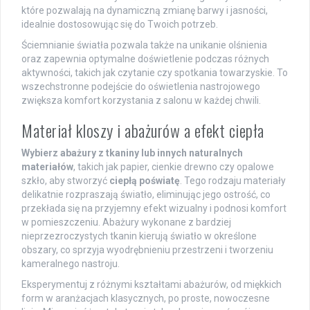
które pozwalają na dynamiczną zmianę barwy i jasności,
idealnie dostosowując się do Twoich potrzeb.
Ściemnianie światła pozwala także na unikanie olśnienia
oraz zapewnia optymalne doświetlenie podczas różnych
aktywności, takich jak czytanie czy spotkania towarzyskie. To
wszechstronne podejście do oświetlenia nastrojowego
zwiększa komfort korzystania z salonu w każdej chwili.
Materiał kloszy i abażurów a efekt ciepła
Wybierz abażury z tkaniny lub innych naturalnych
materiałów
, takich jak papier, cienkie drewno czy opalowe
szkło, aby stworzyć
ciepłą poświatę
. Tego rodzaju materiały
delikatnie rozpraszają światło, eliminując jego ostrość, co
przekłada się na przyjemny efekt wizualny i podnosi komfort
w pomieszczeniu. Abażury wykonane z bardziej
nieprzezroczystych tkanin kierują światło w określone
obszary, co sprzyja wyodrębnieniu przestrzeni i tworzeniu
kameralnego nastroju.
Eksperymentuj z różnymi kształtami abażurów, od miękkich
form w aranżacjach klasycznych, po proste, nowoczesne