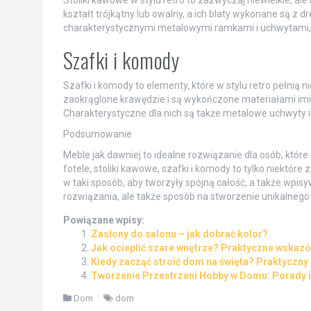
kształt trójkątny lub owalny, a ich blaty wykonane są z
charakterystycznymi metalowymi ramkami i uchwytami,
Szafki i komody
Szafki i komody to elementy, które w stylu retro pełnią n
zaokrąglone krawędzie i są wykończone materiałami imit
Charakterystyczne dla nich są także metalowe uchwyty i 
Podsumowanie
Meble jak dawniej to idealne rozwiązanie dla osób, które 
fotele, stoliki kawowe, szafki i komody to tylko niektóre 
w taki sposób, aby tworzyły spójną całość, a także wpisyw
rozwiązania, ale także sposób na stworzenie unikalneg
Powiązane wpisy:
Zasłony do salonu – jak dobrać kolor?
Jak ocieplić szare wnętrze? Praktyczne wskazów
Kiedy zacząć stroić dom na święta? Praktyczny p
Tworzenie Przestrzeni Hobby w Domu: Porady i 
Dom
dom