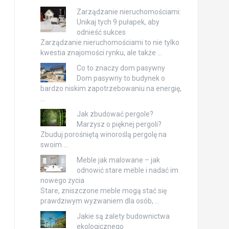
Zarządzanie nieruchomościami:
Unikaj tych 9 pułapek, aby
odnieść sukces
Zarządzanie nieruchomościami to nie tylko
kwestia znajomości rynku, ale także …
Co to znaczy dom pasywny
Dom pasywny to budynek o
bardzo niskim zapotrzebowaniu na energię,
…
Jak zbudować pergole?
Marzysz o pięknej pergoli?
Zbuduj porośniętą winoroślą pergolę na
swoim …
Meble jak malowane – jak
odnowić stare meble i nadać im
nowego życia
Stare, zniszczone meble mogą stać się
prawdziwym wyzwaniem dla osób, …
Jakie są zalety budownictwa
ekologicznego