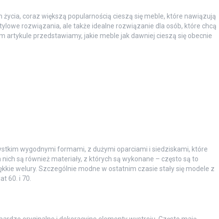
ycia, coraz większą popularnością cieszą się meble, które nawiązują
i stylowe rozwiązania, ale także idealne rozwiązanie dla osób, które chcą
artykule przedstawiamy, jakie meble jak dawniej cieszą się obecnie
szystkim wygodnymi formami, z dużymi oparciami i siedziskami, które
nich są również materiały, z których są wykonane – często są to
kkie welury. Szczególnie modne w ostatnim czasie stały się modele z
t 60. i 70.
e bardzo oryginalne i dekoracyjne elementy wystroju. Często mają