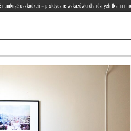
ść i uniknąć uszkodzeń – praktyczne wskazówki dla różnych tkanin i 
zkaniu: praktyczne rozwiązania oszczędzające miejsce i ułatwiają
 funkcjonalne i proporcjonalne modele bez zagracania przestrzeni
rać światło tworzące relaksującą atmosferę i zapewniające bezpiecze
ak wybrać funkcjonalne zestawy łączące wygodę i oszczędność miej
wy zapewni optymalne oświetlenie i komfort w pomieszczeniu