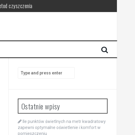
metod czyszczenia
ce porządek
ństwo
sca
Search
for:
Ostatnie wpisy
Ile punktów świetlnych na metr kwadratowy
zapewni optymalne oświetlenie i komfort w
pomieszczeniu