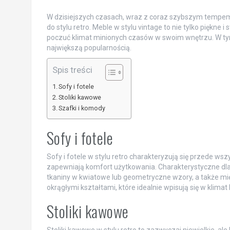
W dzisiejszych czasach, wraz z coraz szybszym tempem ż
do stylu retro. Meble w stylu vintage to nie tylko piękne 
poczuć klimat minionych czasów w swoim wnętrzu. W tym 
największą popularnością.
Spis treści
Sofy i fotele
Stoliki kawowe
Szafki i komody
Sofy i fotele
Sofy i fotele w stylu retro charakteryzują się przede w
zapewniają komfort użytkowania. Charakterystyczne dla 
tkaniny w kwiatowe lub geometryczne wzory, a także mię
okrągłymi kształtami, które idealnie wpisują się w klimat la
Stoliki kawowe
Stoliki kawowe w stylu retro to zazwyczaj niewielkie, al