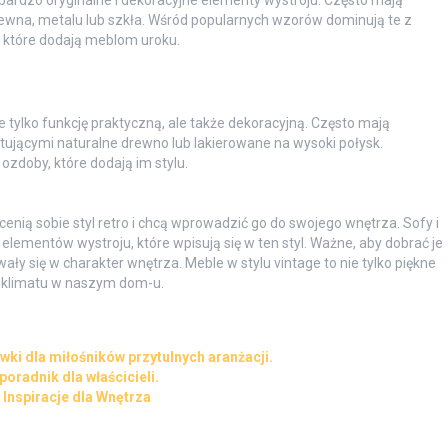
 drewna, metalu lub szkła. Wśród popularnych wzorów dominują te z
 które dodają meblom uroku.
ie tylko funkcję praktyczną, ale także dekoracyjną. Często mają
ującymi naturalne drewno lub lakierowane na wysoki połysk.
ozdoby, które dodają im stylu.
cenią sobie styl retro i chcą wprowadzić go do swojego wnętrza. Sofy i
z elementów wystroju, które wpisują się w ten styl. Ważne, aby dobrać je
ały się w charakter wnętrza. Meble w stylu vintage to nie tylko piękne
o klimatu w naszym dom-u.
ki dla miłośników przytulnych aranżacji.
oradnik dla właścicieli.
Inspiracje dla Wnętrza