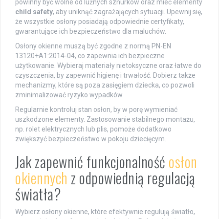
powinny być wolne od luźnych sznurków oraz mieć elementy
child safety
, aby uniknąć zagrażających sytuacji. Upewnij się,
że wszystkie osłony posiadają odpowiednie certyfikaty,
gwarantujące ich bezpieczeństwo dla maluchów.
Osłony okienne muszą być zgodne z normą PN-EN
13120+A1:2014-04, co zapewnia ich bezpieczne
użytkowanie. Wybieraj materiały nietoksyczne oraz łatwe do
czyszczenia, by zapewnić higienę i trwałość. Dobierz także
mechanizmy, które są poza zasięgiem dziecka, co pozwoli
zminimalizować ryzyko wypadków.
Regularnie kontroluj stan osłon, by w porę wymieniać
uszkodzone elementy. Zastosowanie stabilnego montażu,
np. rolet elektrycznych lub plis, pomoże dodatkowo
zwiększyć bezpieczeństwo w pokoju dziecięcym.
Jak zapewnić funkcjonalność
osłon
okiennych
z odpowiednią regulacją
światła?
Wybierz osłony okienne, które efektywnie regulują światło,