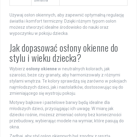
Używaj osłon okiennych, aby zapewnić optymalną regulację
światła i komfort termiczny. Dzięki różnym typom osłon
możesz stworzyć idealne środowisko do nauki oraz
wypoczynku w pokoju dziecka.
Jak dopasować osłony okienne do
stylu i wieku dziecka?
Wybierz
osłony okienne
w neutralnych kolorach, jak
szarości, beże czy granaty, aby harmonizowały z różnymi
stylami wnętrza. Te kolory sprawdzą się zarówno w pokojach
najmłodszych dzieci, jak i nastolatków, dostosowując się do
zmieniającego się wystroju pokoju.
Motywy bajkowe i pastelowe barwy będą idealne dla
młodszych dzieci, przyciągając ich uwagę. W miarę jak
dziecko rośnie, możesz zmieniać osłony bez konieczności
przebudowy, wybierając modele na wymiar, które pasują do
okna.
Zadbaj, aby styl osłon okiennych był zgodny z resztą