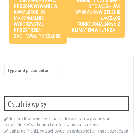
←
JAK ZAPLANOWAĆ
KINKIETY CZY LAMPY
navigation
PRZECHOWYWANIE W
STOJĄCE – JAK
KAWALERCE, BY
WYBRAĆ OŚWIETLENIE
MAKSYMALNIE
ŁĄCZĄCE
WYKORZYSTAĆ
FUNKCJONALNOŚĆ Z
PRZESTRZEŃ I
KLIMATEM WNĘTRZA
→
ZACHOWAĆ PORZĄDEK
Search
for:
Ostatnie wpisy
Ile punktów świetlnych na metr kwadratowy zapewni
optymalne oświetlenie i komfort w pomieszczeniu
Jak prać firanki, by zachować ich świeżość i uniknąć uszkodzeń