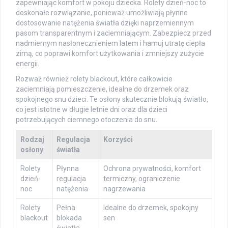
zapewniając komfort w pokoju dziecka. Rolety dzień-noc to
doskonałe rozwiązanie, ponieważ umożliwiają płynne
dostosowanie natężenia światła dzięki naprzemiennym
pasom transparentnym i zaciemniającym. Zabezpiecz przed
nadmiernym nasłonecznieniem latem i hamuj utratę ciepła
zimą, co poprawi komfort użytkowania i zmniejszy zużycie
energii.
Rozważ również rolety blackout, które całkowicie
zaciemniają pomieszczenie, idealne do drzemek oraz
spokojnego snu dzieci. Te osłony skutecznie blokują światło,
co jest istotne w długie letnie dni oraz dla dzieci
potrzebujących ciemnego otoczenia do snu.
Rodzaj
Regulacja
Korzyści
osłony
światła
Rolety
Płynna
Ochrona prywatności, komfort
dzień-
regulacja
termiczny, ograniczenie
noc
natężenia
nagrzewania
Rolety
Pełna
Idealne do drzemek, spokojny
blackout
blokada
sen
światła