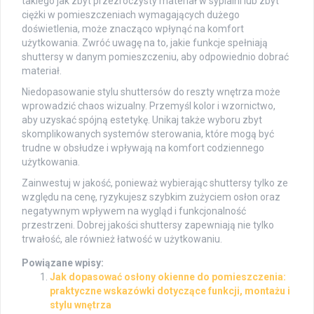
takiego jak zbyt przezroczysty materiał w sypialni lub zbyt
ciężki w pomieszczeniach wymagających dużego
doświetlenia, może znacząco wpłynąć na komfort
użytkowania. Zwróć uwagę na to, jakie funkcje spełniają
shuttersy w danym pomieszczeniu, aby odpowiednio dobrać
materiał.
Niedopasowanie stylu shuttersów do reszty wnętrza może
wprowadzić chaos wizualny. Przemyśl kolor i wzornictwo,
aby uzyskać spójną estetykę. Unikaj także wyboru zbyt
skomplikowanych systemów sterowania, które mogą być
trudne w obsłudze i wpływają na komfort codziennego
użytkowania.
Zainwestuj w jakość, ponieważ wybierając shuttersy tylko ze
względu na cenę, ryzykujesz szybkim zużyciem osłon oraz
negatywnym wpływem na wygląd i funkcjonalność
przestrzeni. Dobrej jakości shuttersy zapewniają nie tylko
trwałość, ale również łatwość w użytkowaniu.
Powiązane wpisy:
Jak dopasować osłony okienne do pomieszczenia:
praktyczne wskazówki dotyczące funkcji, montażu i
stylu wnętrza