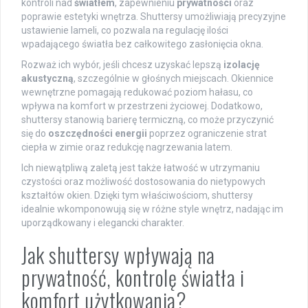
kontroli nad
światłem
, zapewnieniu
prywatności
oraz
poprawie estetyki wnętrza. Shuttersy umożliwiają precyzyjne
ustawienie lameli, co pozwala na regulację ilości
wpadającego światła bez całkowitego zasłonięcia okna.
Rozważ ich wybór, jeśli chcesz uzyskać lepszą
izolację
akustyczną
, szczególnie w głośnych miejscach. Okiennice
wewnętrzne pomagają redukować poziom hałasu, co
wpływa na komfort w przestrzeni życiowej. Dodatkowo,
shuttersy stanowią barierę termiczną, co może przyczynić
się do
oszczędności energii
poprzez ograniczenie strat
ciepła w zimie oraz redukcję nagrzewania latem.
Ich niewątpliwą zaletą jest także łatwość w utrzymaniu
czystości oraz możliwość dostosowania do nietypowych
kształtów okien. Dzięki tym właściwościom, shuttersy
idealnie wkomponowują się w różne style wnętrz, nadając im
uporządkowany i elegancki charakter.
Jak shuttersy wpływają na
prywatność, kontrolę światła i
komfort użytkowania?