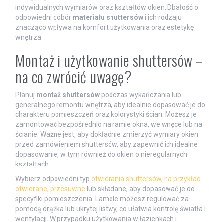
indywidualnych wymiarów oraz kształtów okien. Dbałość o
odpowiedni dobór
materiału shuttersów
i ich rodzaju
znacząco wpływa na komfort użytkowania oraz estetykę
wnętrza.
Montaż i użytkowanie shuttersów –
na co zwrócić uwagę?
Planuj
montaż shuttersów
podczas wykańczania lub
generalnego remontu wnętrza, aby idealnie dopasować je do
charakteru pomieszczeń oraz kolorystyki ścian. Możesz je
zamontować bezpośrednio na ramie okna, we wnęce lub na
ścianie. Ważne jest, aby dokładnie zmierzyć wymiary okien
przed zamówieniem shuttersów, aby zapewnić ich idealne
dopasowanie, w tym również do okien o nieregularnych
kształtach.
Wybierz odpowiedni typ
otwierania shuttersów, na przykład
otwierane, przesuwne
lub składane, aby dopasować je do
specyfiki pomieszczenia. Lamele możesz regulować za
pomocą drążka lub ukrytej listwy, co ułatwia kontrolę światła i
wentylacji. W przypadku użytkowania w łazienkach i