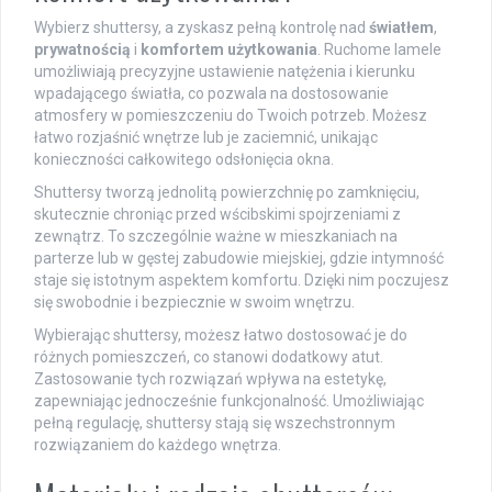
Wybierz shuttersy, a zyskasz pełną kontrolę nad
światłem
,
prywatnością
i
komfortem użytkowania
. Ruchome lamele
umożliwiają precyzyjne ustawienie natężenia i kierunku
wpadającego światła, co pozwala na dostosowanie
atmosfery w pomieszczeniu do Twoich potrzeb. Możesz
łatwo rozjaśnić wnętrze lub je zaciemnić, unikając
konieczności całkowitego odsłonięcia okna.
Shuttersy tworzą jednolitą powierzchnię po zamknięciu,
skutecznie chroniąc przed wścibskimi spojrzeniami z
zewnątrz. To szczególnie ważne w mieszkaniach na
parterze lub w gęstej zabudowie miejskiej, gdzie intymność
staje się istotnym aspektem komfortu. Dzięki nim poczujesz
się swobodnie i bezpiecznie w swoim wnętrzu.
Wybierając shuttersy, możesz łatwo dostosować je do
różnych pomieszczeń, co stanowi dodatkowy atut.
Zastosowanie tych rozwiązań wpływa na estetykę,
zapewniając jednocześnie funkcjonalność. Umożliwiając
pełną regulację, shuttersy stają się wszechstronnym
rozwiązaniem do każdego wnętrza.