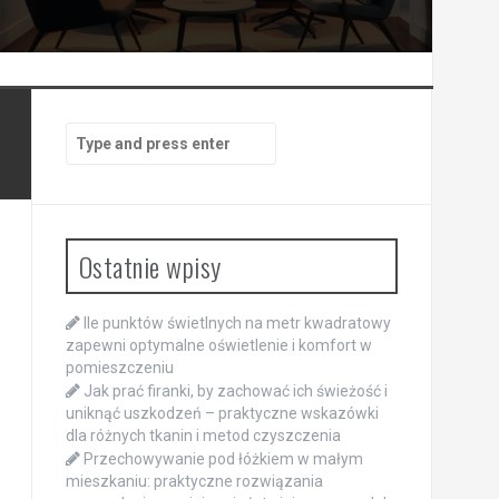
Search
for:
Ostatnie wpisy
Ile punktów świetlnych na metr kwadratowy
zapewni optymalne oświetlenie i komfort w
pomieszczeniu
Jak prać firanki, by zachować ich świeżość i
uniknąć uszkodzeń – praktyczne wskazówki
dla różnych tkanin i metod czyszczenia
Przechowywanie pod łóżkiem w małym
mieszkaniu: praktyczne rozwiązania