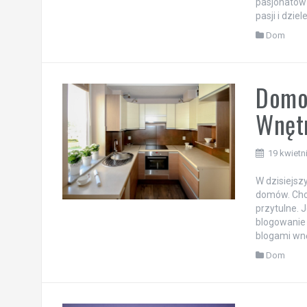
pasjonatów 
pasji i dzi
Dom
Domow
Wnętr
19 kwietn
W dzisiejsz
domów. Chcą
przytulne. 
blogowanie 
blogami wnę
Dom