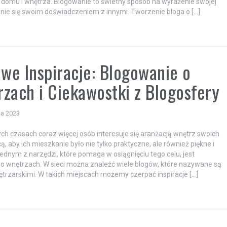
domu i wnętrza. Blogowanie to świetny sposób na wyrażenie swojej
elenie się swoim doświadczeniem z innymi. Tworzenie bloga o […]
e Inspiracje: Blogowanie o
zach i Ciekawostki z Blogosfery
ia 2023
ych czasach coraz więcej osób interesuje się aranżacją wnętrz swoich
, aby ich mieszkanie było nie tylko praktyczne, ale również piękne i
Jednym z narzędzi, które pomaga w osiągnięciu tego celu, jest
o wnętrzach. W sieci można znaleźć wiele blogów, które nazywane są
trzarskimi. W takich miejscach możemy czerpać inspiracje […]