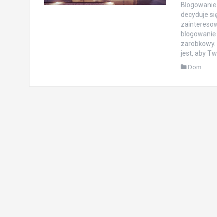
Blogowanie 
decyduje si
zainteresow
blogowanie 
zarobkowy. 
jest, aby Tw
Dom