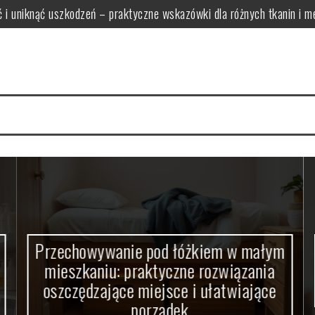
ść i uniknąć uszkodzeń – praktyczne wskazówki dla różnych tkanin i 
zkaniu: praktyczne rozwiązania oszczędzające miejsce i ułatwiają
 funkcjonalne i proporcjonalne modele bez zagracania przestrzeni
rać światło tworzące relaksującą atmosferę i zapewniające bezpiecze
ak wybrać funkcjonalne zestawy łączące wygodę i oszczędność miej
wy zapewni optymalne oświetlenie i komfort w pomieszczeniu
Przechowywanie pod łóżkiem w małym
mieszkaniu: praktyczne rozwiązania
oszczędzające miejsce i ułatwiające
porządek