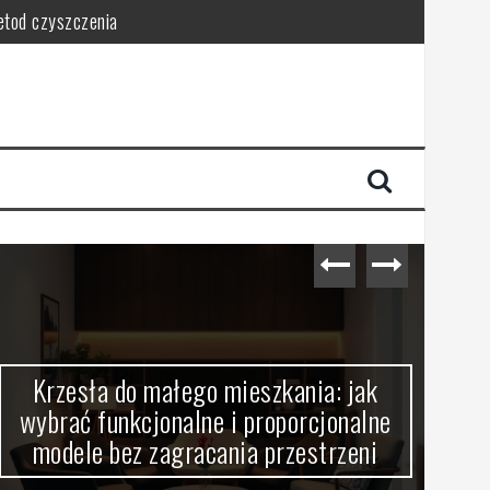
metod czyszczenia
ce porządek
ństwo
sca
Krzesła do małego mieszkania: jak
Oś
wybrać funkcjonalne i proporcjonalne
wy
modele bez zagracania przestrzeni