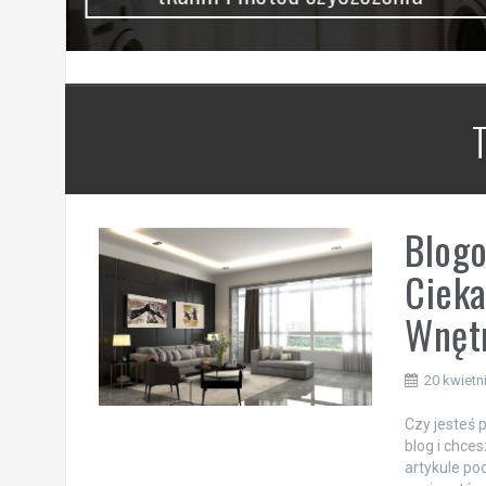
Blogo
Cieka
Wnęt
20 kwietn
Czy jesteś
blog i chce
artykule po