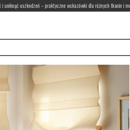
ść i uniknąć uszkodzeń – praktyczne wskazówki dla różnych tkanin i 
zkaniu: praktyczne rozwiązania oszczędzające miejsce i ułatwiają
 funkcjonalne i proporcjonalne modele bez zagracania przestrzeni
rać światło tworzące relaksującą atmosferę i zapewniające bezpiecze
ak wybrać funkcjonalne zestawy łączące wygodę i oszczędność miej
wy zapewni optymalne oświetlenie i komfort w pomieszczeniu