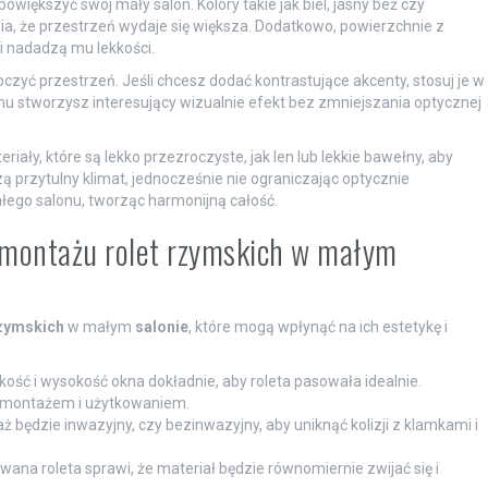
powiększyć swój mały salon. Kolory takie jak biel, jasny beż czy
wia, że przestrzeń wydaje się większa. Dodatkowo, powierzchnie z
i nadadzą mu lekkości.
czyć przestrzeń. Jeśli chcesz dodać kontrastujące akcenty, stosuj je w
u stworzysz interesujący wizualnie efekt bez zmniejszania optycznej
iały, które są lekko przezroczyste, jak len lub lekkie bawełny, aby
ą przytulny klimat, jednocześnie nie ograniczając optycznie
łego salonu, tworząc harmonijną całość.
i montażu rolet rzymskich w małym
rzymskich
w małym
salonie
, które mogą wpłynąć na ich estetykę i
ość i wysokość okna dokładnie, aby roleta pasowała idealnie.
 montażem i użytkowaniem.
ż będzie inwazyjny, czy bezinwazyjny, aby uniknąć kolizji z klamkami i
ana roleta sprawi, że materiał będzie równomiernie zwijać się i