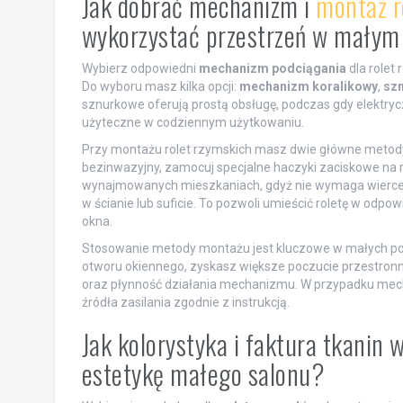
Jak dobrać mechanizm i
montaż r
wykorzystać przestrzeń w małym
Wybierz odpowiedni
mechanizm podciągania
dla rolet
Do wyboru masz kilka opcji:
mechanizm koralikowy
,
sz
sznurkowe oferują prostą obsługę, podczas gdy elektry
użyteczne w codziennym użytkowaniu.
Przy montażu rolet rzymskich masz dwie główne metody
bezinwazyjny, zamocuj specjalne haczyki zaciskowe na ra
wynajmowanych mieszkaniach, gdyż nie wymaga wiercenia
w ścianie lub suficie. To pozwoli umieścić roletę w odpo
okna.
Stosowanie metody montażu jest kluczowe w małych p
otworu okiennego, zyskasz większe poczucie przestronn
oraz płynność działania mechanizmu. W przypadku mecha
źródła zasilania zgodnie z instrukcją.
Jak kolorystyka i faktura tkanin
estetykę małego salonu?