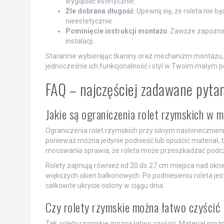
wyglądać estetycznie.
Źle dobrana długość
: Upewnij się, że roleta nie 
nieestetycznie.
Pominięcie instrukcji montażu
: Zawsze zapoznaj
instalacji.
Starannie wybierając tkaniny oraz mechanizm montażu, 
jednocześnie ich funkcjonalność i styl w Twoim małym 
FAQ – najczęściej zadawane pyta
Jakie są ograniczenia rolet rzymskich w m
Ograniczenia rolet rzymskich przy silnym nasłonecznieni
ponieważ można jedynie podnieść lub opuścić materiał, 
mocowania sprawia, że roleta może przeszkadzać podcza
Rolety zajmują również od 20 do 27 cm miejsca nad okne
większych okien balkonowych. Po podniesieniu roleta je
całkowite ukrycie osłony w ciągu dnia.
Czy rolety rzymskie można łatwo czyścić
Tak, rolety rzymskie można łatwo czyścić. Materiał m