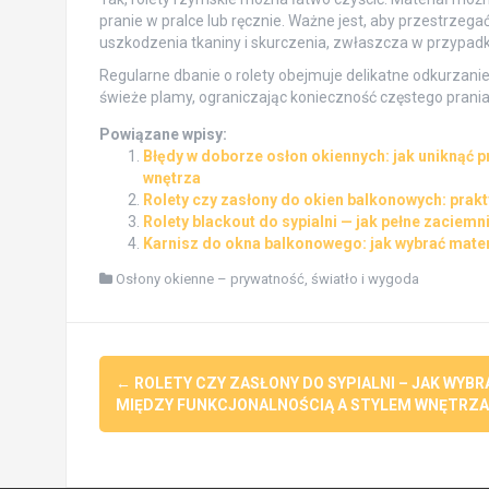
pranie w pralce lub ręcznie. Ważne jest, aby przestrze
uszkodzenia tkaniny i skurczenia, zwłaszcza w przypadku
Regularne dbanie o rolety obejmuje delikatne odkurzanie
świeże plamy, ograniczając konieczność częstego prania 
Powiązane wpisy:
Błędy w doborze osłon okiennych: jak uniknąć p
wnętrza
Rolety czy zasłony do okien balkonowych: prakt
Rolety blackout do sypialni — jak pełne zaciemn
Karnisz do okna balkonowego: jak wybrać mater
Osłony okienne – prywatność, światło i wygoda
Post
←
ROLETY CZY ZASŁONY DO SYPIALNI – JAK WYBR
navigation
MIĘDZY FUNKCJONALNOŚCIĄ A STYLEM WNĘTRZA