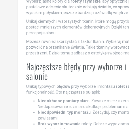
Wybierz jasne kolory dla
rolety rzymskie
, aby optycznie 
pastelowe odcienie skutecznie odbijają światło, co spra
wysokim połyskiem jeszcze bardziej rozświetlą wnętrze 
Unikaj ciemnych i wzorzystych tkanin, które mogą przytło
postaci mniejszych elementów dekoracyjnych. Dzięki tem
percepcji salonu.
Możesz również skorzystać z faktur tkanin. Wybieraj mater
pozwolić na przenikanie światła. Takie tkaniny wprowadz
przestrzeni. Dzięki temu zadbasz o estetykę swojego ma
Najczęstsze błędy przy wyborze 
salonie
Unikaj typowych
błędów
przy wyborze i montażu
rolet 
funkcjonalność. Oto najczęstsze pułapki:
Niedokładne pomiary
okien: Zawsze mierz szerok
Niedopasowanie rozmiaru skutkuje problemami z
Nieodpowiedni typ montażu
: Zdecyduj, czy monta
zawiasami.
Brak wypoziomowania
rolety: Dobrze wypoziomow