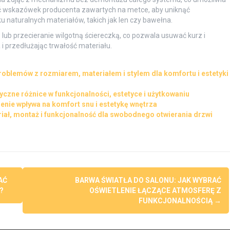
gać wskazówek producenta zawartych na metce, aby uniknąć
 naturalnych materiałów, takich jak len czy bawełna.
 lub przecieranie wilgotną ściereczką, co pozwala usuwać kurz i
i przedłużając trwałość materiału.
roblemów z rozmiarem, materiałem i stylem dla komfortu i estetyki
yczne różnice w funkcjonalności, estetyce i użytkowaniu
ienie wpływa na komfort snu i estetykę wnętrza
iał, montaż i funkcjonalność dla swobodnego otwierania drzwi
AĆ
BARWA ŚWIATŁA DO SALONU: JAK WYBRAĆ
?
OŚWIETLENIE ŁĄCZĄCE ATMOSFERĘ Z
FUNKCJONALNOŚCIĄ
→