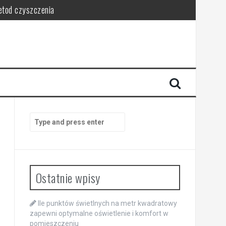
metod czyszczenia
ce porządek
ństwo
sca
Search
for:
Ostatnie wpisy
Ile punktów świetlnych na metr kwadratowy
zapewni optymalne oświetlenie i komfort w
pomieszczeniu