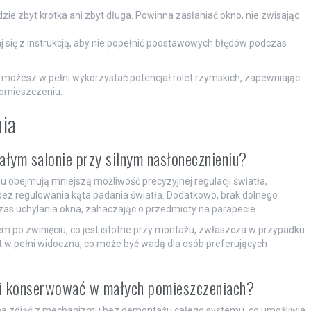
będzie zbyt krótka ani zbyt długa. Powinna zasłaniać okno, nie zwisając
 się z instrukcją, aby nie popełnić podstawowych błędów podczas
możesz w pełni wykorzystać potencjał rolet rzymskich, zapewniając
pomieszczeniu.
nia
ałym salonie przy silnym nasłonecznieniu?
u obejmują mniejszą możliwość precyzyjnej regulacji światła,
bez regulowania kąta padania światła. Dodatkowo, brak dolnego
s uchylania okna, zahaczając o przedmioty na parapecie.
m po zwinięciu, co jest istotne przy montażu, zwłaszcza w przypadku
st w pełni widoczna, co może być wadą dla osób preferujących
 i konserwować w małych pomieszczeniach?
ożna zdjąć z mechanizmu bez demontażu całego systemu, co umożliwia