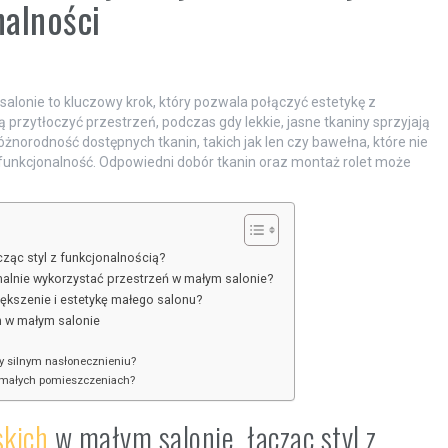
nalności
alonie to kluczowy krok, który pozwala połączyć estetykę z
 przytłoczyć przestrzeń, podczas gdy lekkie, jasne tkaniny sprzyjają
norodność dostępnych tkanin, takich jak len czy bawełna, które nie
 funkcjonalność. Odpowiedni dobór tkanin oraz montaż rolet może
cząc styl z funkcjonalnością?
alnie wykorzystać przestrzeń w małym salonie?
iększenie i estetykę małego salonu?
h w małym salonie
zy silnym nasłonecznieniu?
w małych pomieszczeniach?
skich
w małym salonie, łącząc styl z