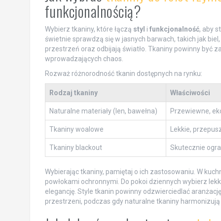
funkcjonalnością?
Wybierz tkaniny, które łączą
styl
i
funkcjonalność
, aby 
świetnie sprawdzą się w jasnych barwach, takich jak biel
przestrzeń oraz odbijają światło. Tkaniny powinny być z
wprowadzających chaos.
Rozważ różnorodność tkanin dostępnych na rynku:
Rodzaj tkaniny
Właściwości
Naturalne materiały (len, bawełna)
Przewiewne, eko
Tkaniny woalowe
Lekkie, przepus
Tkaniny blackout
Skutecznie ogran
Wybierając tkaniny, pamiętaj o ich zastosowaniu. W kuch
powłokami ochronnymi. Do pokoi dziennych wybierz lekkie 
elegancję. Style tkanin powinny odzwierciedlać aranżac
przestrzeni, podczas gdy naturalne tkaniny harmonizuj