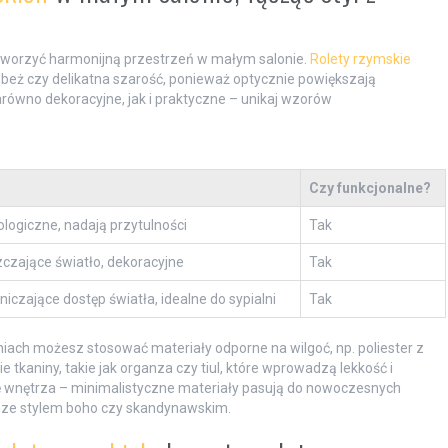
stworzyć harmonijną przestrzeń w małym salonie.
Rolety rzymskie
, beż czy delikatna szarość, ponieważ optycznie powiększają
arówno dekoracyjne, jak i praktyczne – unikaj wzorów
Czy funkcjonalne?
logiczne, nadają przytulności
Tak
zczające światło, dekoracyjne
Tak
iczające dostęp światła, idealne do sypialni
Tak
niach możesz stosować materiały odporne na wilgoć, np. poliester z
tkaniny, takie jak organza czy tiul, które wprowadzą lekkość i
ję wnętrza – minimalistyczne materiały pasują do nowoczesnych
ą ze stylem boho czy skandynawskim.