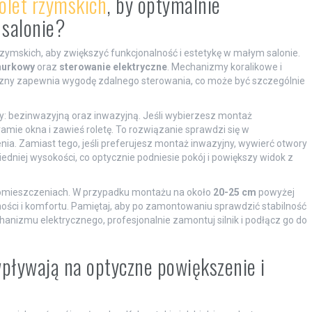
olet rzymskich
, by optymalnie
 salonie?
 rzymskich, aby zwiększyć funkcjonalność i estetykę w małym salonie.
nurkowy
oraz
sterowanie elektryczne
. Mechanizmy koralikowe i
czny zapewnia wygodę zdalnego sterowania, co może być szczególnie
: bezinwazyjną oraz inwazyjną. Jeśli wybierzesz montaż
mie okna i zawieś roletę. To rozwiązanie sprawdzi się w
. Zamiast tego, jeśli preferujesz montaż inwazyjny, wywierć otwory
wiedniej wysokości, co optycznie podniesie pokój i powiększy widok z
omieszczeniach. W przypadku montażu na około
20-25 cm
powyżej
ości i komfortu. Pamiętaj, aby po zamontowaniu sprawdzić stabilność
nizmu elektrycznego, profesjonalnie zamontuj silnik i podłącz go do
 wpływają na optyczne powiększenie i