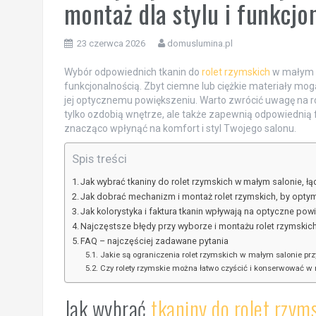
montaż dla stylu i funkcjo
23 czerwca 2026
domuslumina.pl
Wybór odpowiednich tkanin do
rolet rzymskich
w małym s
funkcjonalnością. Zbyt ciemne lub ciężkie materiały mogą
jej optycznemu powiększeniu. Warto zwrócić uwagę na róż
tylko ozdobią wnętrze, ale także zapewnią odpowiednią
znacząco wpłynąć na komfort i styl Twojego salonu.
Spis treści
Jak wybrać tkaniny do rolet rzymskich w małym salonie, łą
Jak dobrać mechanizm i montaż rolet rzymskich, by optym
Jak kolorystyka i faktura tkanin wpływają na optyczne pow
Najczęstsze błędy przy wyborze i montażu rolet rzymskic
FAQ – najczęściej zadawane pytania
Jakie są ograniczenia rolet rzymskich w małym salonie pr
Czy rolety rzymskie można łatwo czyścić i konserwować 
Jak wybrać
tkaniny do rolet rzym