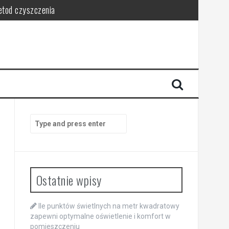
metod czyszczenia
ce porządek
ństwo
sca
Search
for:
Ostatnie wpisy
Ile punktów świetlnych na metr kwadratowy
zapewni optymalne oświetlenie i komfort w
pomieszczeniu