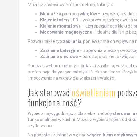
Możesz zastosować różne metody, takie jak:
Montaż za pomocą wkrętów
– użyj wkrętów do pr
Klejenie taśmy LED
– wykorzystaj taśmę dwustro
Klejenie montażowe
– użyj specjalnego kleju do 
Mocowanie magnetyczne
– idealne dla lamp be
Rozważ także typ
zasilania
, ponieważ ma on wpływ na m
Zasilanie bateryjne
– zapewnia większą swobodę m
Zasilanie sieciowe
– bardziej stabilne rozwiąza
Podczas wyboru metody montażu i zasilania, weź pod uw
preferencje dotyczące estetyki i funkcjonalności. Przyk
i mocowanie na wkręty dla większej trwałości.
Jak sterować
oświetleniem
podsza
funkcjonalność?
Wybierz najwygodniejszą dla siebie metodę
sterowania
funkcjonalność w kuchni. Możesz wybierać spośród kilku
użytkowania.
Na początek zastanów się nad
włącznikiem dotykowy