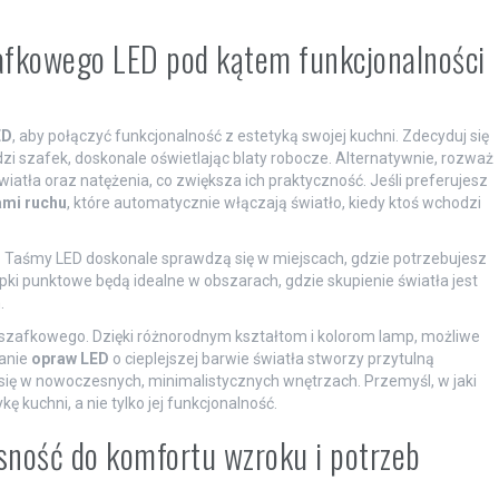
zafkowego LED pod kątem funkcjonalności
ED
, aby połączyć funkcjonalność z estetyką swojej kuchni. Zdecyduj się
zi szafek, doskonale oświetlając blaty robocze. Alternatywnie, rozważ
światła oraz natężenia, co zwiększa ich praktyczność. Jeśli preferujesz
ami ruchu
, które automatycznie włączają światło, kiedy ktoś wchodzi
 Taśmy LED doskonale sprawdzą się w miejscach, gdzie potrzebujesz
ki punktowe będą idealne w obszarach, gdzie skupienie światła jest
.
szafkowego. Dzięki różnorodnym kształtom i kolorom lamp, możliwe
wanie
opraw LED
o cieplejszej barwie światła stworzy przytulną
się w nowoczesnych, minimalistycznych wnętrzach. Przemyśl, w jaki
kuchni, a nie tylko jej funkcjonalność.
sność do komfortu wzroku i potrzeb