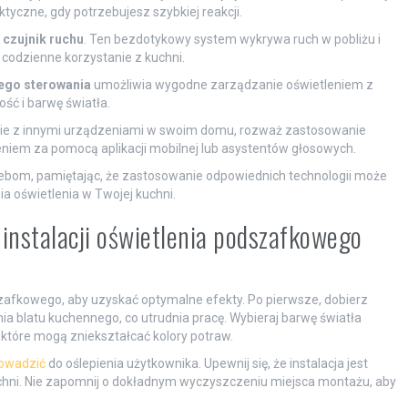
ktyczne, gdy potrzebujesz szybkiej reakcji.
e
czujnik ruchu
. Ten bezdotykowy system wykrywa ruch w pobliżu i
codzienne korzystanie z kuchni.
nego sterowania
umożliwia wygodne zarządzanie oświetleniem z
ść i barwę światła.
lenie z innymi urządzeniami w swoim domu, rozważ zastosowanie
eniem za pomocą aplikacji mobilnej lub asystentów głosowych.
ebom, pamiętając, że zastosowanie odpowiednich technologii może
a oświetlenia w Twojej kuchni.
 instalacji oświetlenia podszafkowego
afkowego, aby uzyskać optymalne efekty. Po pierwsze, dobierz
nia blatu kuchennego, co utrudnia pracę. Wybieraj barwę światła
, które mogą zniekształcać kolory potraw.
rowadzić
do oślepienia użytkownika. Upewnij się, że instalacja jest
chni. Nie zapomnij o dokładnym wyczyszczeniu miejsca montażu, aby