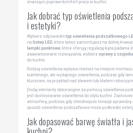
znacząco poprawi komfort pracy w kuchni.
Jak dobrać typ oświetlenia pods
i estetyki?
Wybierz odpowiedni
typ oświetlenia podszafkowego L
na
listwy LED
, które łatwo zamontujesz na dolnej krawęd
lampki punktowe
, które oferują regulację kąta padania 
zaawansowane rozwiązania, wybierz
oprawy z czujnik
do kuchni.
Rodzaj oświetlenia wpływa również na miejsce montażu.
subtelnego, ale wydajnego oświetlenia, podczas gdy lamp
kluczowe, na przykład nad zlewem lub blatem roboczym
Dodaj elementy dekoracyjne za pomocą oświetlenia pod
jest dostosowanie oświetlenia do stylu kuchni. Zastoso
atmosferę, podczas gdy chłodniejsze tonacje sprawdzą 
sposób oświetlenie podszafkowe może podkreślić estetykę 
Jak dopasować barwę światła i ja
kuchni?