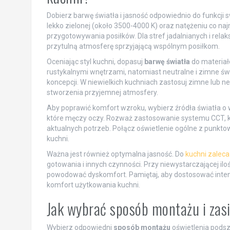
Dobierz barwę światła i jasność odpowiednio do funkcji 
lekko zielonej (około 3500-4000 K) oraz natężeniu co na
przygotowywania posiłków. Dla stref jadalnianych i rela
przytulną atmosferę sprzyjającą wspólnym posiłkom.
Oceniając styl kuchni, dopasuj
barwę światła
do materiałó
rustykalnymi wnętrzami, natomiast neutralne i zimne św
koncepcji. W niewielkich kuchniach zastosuj zimne lub ne
stworzenia przyjemnej atmosfery.
Aby poprawić komfort wzroku, wybierz źródła światła o 
które męczy oczy. Rozważ zastosowanie systemu CCT, któr
aktualnych potrzeb. Połącz oświetlenie ogólne z punkt
kuchni.
Ważna jest również optymalna jasność. Do
kuchni zalec
gotowania i innych czynności. Przy niewystarczającej ilo
powodować dyskomfort. Pamiętaj, aby dostosować inten
komfort użytkowania kuchni.
Jak wybrać sposób montażu i zas
Wybierz odpowiedni
sposób montażu
oświetlenia podsz