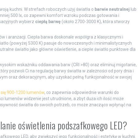
swoją kuchni. W strefach roboczych użyj światła o
barwie neutralnej
lub
jmniej 500 lx, co zapewni komfort wzroku podczas gotowania i
ksacyjnych wybierz
ciepłą barwę
(około 2700-3000 K), która stworzy
w i aranżacji. Ciepła barwa doskonale współgra z klasycznymi i
iatło (powyżej 5300 K) pasuje do nowoczesnych i minimalistycznych
utralne światło jako główne oświetlenie, a ciepłe światło punktowe dla
wysokim wskaźniku oddawania barw (CRI >80) oraz eliminuj migotanie,
y pozwoli Ci na regulację barwy światła w zależności od pory dnia i
owym oraz dekoracyjnym, aby uzyskać pełną funkcjonalność w swojej
a się 900-1200 lumenów
, co zapewnia odpowiednie warunki do
ści lumenów widzenie jest utrudnione, a zbyt duża ich ilość może
sywność światła do swoich potrzeb, co może znacząco wpłynąć na
ilanie oświetlenia podszafkowego LED?
afkowego LED, aby zwiększyć jego funkcjonalność i estetykę w kuchni.