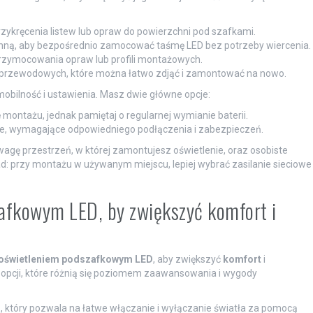
zykręcenia listew lub opraw do powierzchni pod szafkami.
nną, aby bezpośrednio zamocować taśmę LED bez potrzeby wiercenia.
przymocowania opraw lub profili montażowych.
zprzewodowych, które można łatwo zdjąć i zamontować na nowo.
obilność i ustawienia. Masz dwie główne opcje:
ontażu, jednak pamiętaj o regularnej wymianie baterii.
nie, wymagające odpowiedniego podłączenia i zabezpieczeń.
agę przestrzeń, w której zamontujesz oświetlenie, oraz osobiste
ład: przy montażu w używanym miejscu, lepiej wybrać zasilanie sieciowe
fkowym LED, by zwiększyć komfort i
 oświetleniem podszafkowym LED
, aby zwiększyć
komfort
i
 opcji, które różnią się poziomem zaawansowania i wygody
m
, który pozwala na łatwe włączanie i wyłączanie światła za pomocą