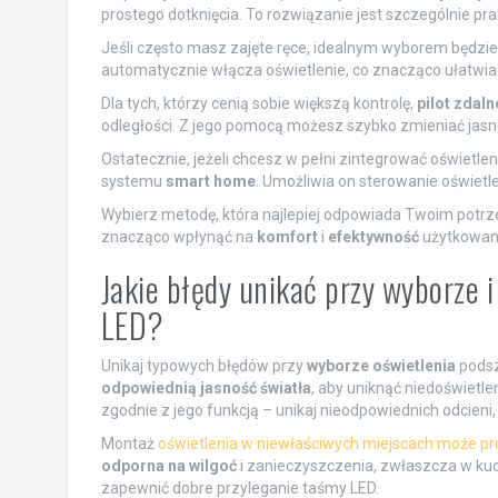
prostego dotknięcia. To rozwiązanie jest szczególnie pra
Jeśli często masz zajęte ręce, idealnym wyborem będzi
automatycznie włącza oświetlenie, co znacząco ułatwia 
Dla tych, którzy cenią sobie większą kontrolę,
pilot zdal
odległości. Z jego pomocą możesz szybko zmieniać jasno
Ostatecznie, jeżeli chcesz w pełni zintegrować oświet
systemu
smart home
. Umożliwia on sterowanie oświetl
Wybierz metodę, która najlepiej odpowiada Twoim potrz
znacząco wpłynąć na
komfort
i
efektywność
użytkowani
Jakie błędy unikać przy wyborze i
LED?
Unikaj typowych błędów przy
wyborze oświetlenia
podsz
odpowiednią jasność światła
, aby uniknąć niedoświetle
zgodnie z jego funkcją – unikaj nieodpowiednich odcieni
Montaż
oświetlenia w niewłaściwych miejscach może p
odporna na wilgoć
i zanieczyszczenia, zwłaszcza w ku
zapewnić dobre przyleganie taśmy LED.