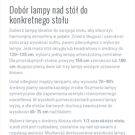
Dobór lampy nad stół do
konkretnego stołu
Dobierz lampę idealnie do swojego stołu, aby stworzyć
harmonijną atmosferę w jadalni. Zmierz długość i szerokość
stołu oraz wysokość sufitu, zanim zdecydujesz o wyborze
lampy. Jeśli masz stół okrągły lub kwadratowy o średnicy do
120–130 cm
, wybierz jedną lampę umieszczoną centralnie.
Dla prostokątnych stołów powyżej
150 cm
szerokości lub
180
cm
długości planuj dwie lub trzy lampy wiszące ustawione
liniowo.
Ustal odległość między lampami, aby wynosiła
70–90%
średnicy plamy światła każdego źródła. Rozmieść lampy
symetrycznie dla zapewnienia estetyki i równomiernego
oświetlenia. W wysokich pomieszczeniach powieś lampy
wyżej, a dla stołów barowych dostosuj zawieszenie do
wysokości
65-75 cm
nad blatem.
Wybierz lampę o średnicy klosza około
1/3 szerokości stołu
,
a jeśli stół jest rozkładany, zastanów się nad oprawami z
regulacją jasności. Możliwość dostosowania wysokości lampy