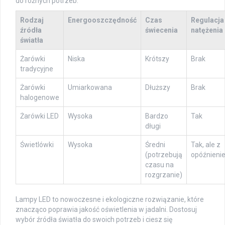
do różnych potrzeb.
Rodzaj
Energooszczędność
Czas
Regulacja
źródła
świecenia
natężenia
światła
Żarówki
Niska
Krótszy
Brak
tradycyjne
Żarówki
Umiarkowana
Dłuższy
Brak
halogenowe
Żarówki LED
Wysoka
Bardzo
Tak
długi
Świetlówki
Wysoka
Średni
Tak, ale z
(potrzebują
opóźnieni
czasu na
rozgrzanie)
Lampy LED to nowoczesne i ekologiczne rozwiązanie, które
znacząco poprawia jakość oświetlenia w jadalni. Dostosuj
wybór źródła światła do swoich potrzeb i ciesz się