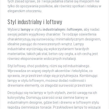
tych zasad sprawi, że Twoja jadalnia stanie się miejscem nie
tylko do spożywania posiłków, ale również spotkań i relaksu w
eleganckim otoczeniu.
Styl industrialny i loftowy
Wybierz
lampy
w stylu
industrialnym
i
loftowym
, aby nadać
swojej jadalni wyjątkowy charakter. Te rodzaje oświetlenia
charakteryzują się surowością i minimalistycznym designem,
idealnie pasując do nowoczesnych wnętrz. Lampy
industrialne wyróżniają się wykorzystaniem twardych
materiałów, takich jak stal, beton czy cegła, a ich cechą jest
również eksponowanie widocznych instalacji.
Styl loftowy, choć podobny, różni się od industrialnego.
Wprowadza on więcej ciepłych akcentów i tekstyliów, co
sprawia, że przestrzeń staje się przytulniejsza. Kombinując
lampy w stylu loftowym, możesz dodać roślinność i
drewniane elementy, co złagodzi surowość przestrzeni.
Decydując się na lampy w tych stylach, zwróć uwagę na ich
kolorystykę. Dominują szarości oraz ciemne barwy w
industrialnym designie, gdzie biel i drewno w loftowym stylu
łagodzą ciemniejsze tonacje. Przykładowe lampy to wiszące