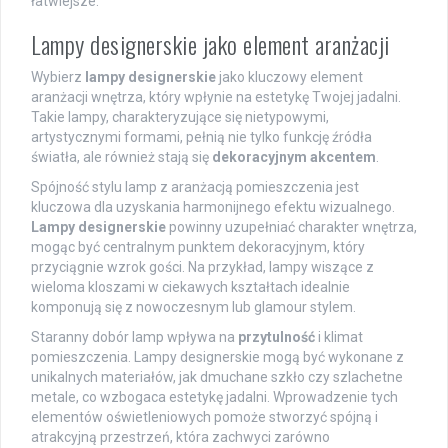
łatwiejsze.
Lampy designerskie jako element aranżacji
Wybierz
lampy designerskie
jako kluczowy element
aranżacji wnętrza, który wpłynie na estetykę Twojej jadalni.
Takie lampy, charakteryzujące się nietypowymi,
artystycznymi formami, pełnią nie tylko funkcję źródła
światła, ale również stają się
dekoracyjnym akcentem
.
Spójność stylu lamp z aranżacją pomieszczenia jest
kluczowa dla uzyskania harmonijnego efektu wizualnego.
Lampy designerskie
powinny uzupełniać charakter wnętrza,
mogąc być centralnym punktem dekoracyjnym, który
przyciągnie wzrok gości. Na przykład, lampy wiszące z
wieloma kloszami w ciekawych kształtach idealnie
komponują się z nowoczesnym lub glamour stylem.
Staranny dobór lamp wpływa na
przytulność
i klimat
pomieszczenia. Lampy designerskie mogą być wykonane z
unikalnych materiałów, jak dmuchane szkło czy szlachetne
metale, co wzbogaca estetykę jadalni. Wprowadzenie tych
elementów oświetleniowych pomoże stworzyć spójną i
atrakcyjną przestrzeń, która zachwyci zarówno