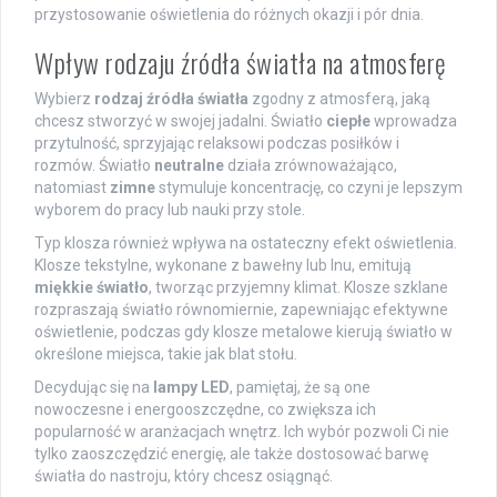
przystosowanie oświetlenia do różnych okazji i pór dnia.
Wpływ rodzaju źródła światła na atmosferę
Wybierz
rodzaj źródła światła
zgodny z atmosferą, jaką
chcesz stworzyć w swojej jadalni. Światło
ciepłe
wprowadza
przytulność, sprzyjając relaksowi podczas posiłków i
rozmów. Światło
neutralne
działa zrównoważająco,
natomiast
zimne
stymuluje koncentrację, co czyni je lepszym
wyborem do pracy lub nauki przy stole.
Typ klosza również wpływa na ostateczny efekt oświetlenia.
Klosze tekstylne, wykonane z bawełny lub lnu, emitują
miękkie światło
, tworząc przyjemny klimat. Klosze szklane
rozpraszają światło równomiernie, zapewniając efektywne
oświetlenie, podczas gdy klosze metalowe kierują światło w
określone miejsca, takie jak blat stołu.
Decydując się na
lampy LED
, pamiętaj, że są one
nowoczesne i energooszczędne, co zwiększa ich
popularność w aranżacjach wnętrz. Ich wybór pozwoli Ci nie
tylko zaoszczędzić energię, ale także dostosować barwę
światła do nastroju, który chcesz osiągnąć.