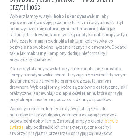
przytulność
Wybierz lampy w stylu
boho
i
skandynawskim
, aby
wprowadzić do swojej jadalni naturalizm i przytulność. Styl
boho wyróżnia się
naturalnymi materiałami
, takimi jak
rattan, juta i drewno, które tworzą ciepły klimat. Lampy w tym
stylu często mają niejednolitą fakturę i kolorystykę, co
pozwala na swobodne łączenie różnych elementów. Dodatki
takie jak
makramy
i lampiony dodają nieformalny i
artystyczny charakter.
Z kolei styl skandynawski łączy funkcjonalność z prostotą.
Lampy skandynawskie charakteryzują się minimalistycznym
designem, neutralnymi kolorami oraz często jasnym
drewnem. Wybieraj formy, które są zarówno estetyczne, jak i
praktyczne, zapewniając
ciepłe oświetlenie
, które sprzyja
przytulnej atmosferze podczas rodzinnych posiłków.
Wspólnym elementem tych stylów jest dążenie do
naturalności i przytulności, co można osiągnąć poprzez
odpowiedni dobór lamp. Zastosuj lampy o ciepłej
barwie
światła
, aby podkreślić ich charakterystyczne cechy i
stworzyć przyjazną przestrzeń sprzyjającą relaksowi.