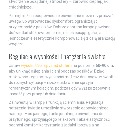
stworzenie pożądanej atmosfery – zarówno ciepłej, jak i
chłodniejszej.
Pamiętaj, że nieodpowiednie oświetlenie może rozpraszać
uwagę lub wprowadzać dyskomfort, ograniczając
przyjemność z posiłków. Dobrze dobrana lampa powinna
doświetlać stół równomiernie, nie oślepiając gości, a
jednocześnie estetycznie komponować się z całą aranżacją
wnętrza.
Regulacja wysokości i natężenia światła
Ustaw
wysokość lampy nad stołem
na poziomie
60-90 cm
,
aby uniknąć oślepiania i cieni podczas posiłków. Dzięki
możliwości regulacji wysokości możesz dostosować światło
do różnych sytuacji – niższe ustawienie sprzyja
romantycznym kolacjom, podczas gdy wyższe zapewnia
jasność przy pracy lub śniadaniu.
Zainwestuj w lampę z funkcją ściemniania. Regulacja
natężenia światła umożliwia stworzenie odpowiedniego
nastroju – od jasnego, funkcjonalnego oświetlenia do
przytulnego, sprzyjającego relaksowi. Taka elastyczność
podnosi komfort korzystania z jadalni i pozwala na