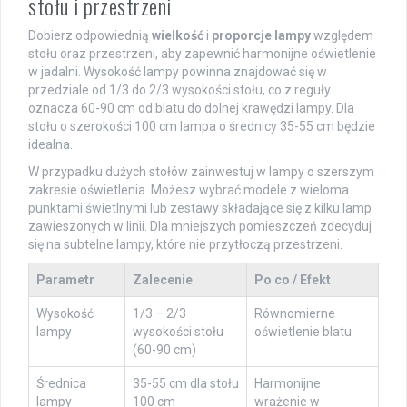
stołu i przestrzeni
Dobierz odpowiednią
wielkość
i
proporcje lampy
względem
stołu oraz przestrzeni, aby zapewnić harmonijne oświetlenie
w jadalni. Wysokość lampy powinna znajdować się w
przedziale od 1/3 do 2/3 wysokości stołu, co z reguły
oznacza 60-90 cm od blatu do dolnej krawędzi lampy. Dla
stołu o szerokości 100 cm lampa o średnicy 35-55 cm będzie
idealna.
W przypadku dużych stołów zainwestuj w lampy o szerszym
zakresie oświetlenia. Możesz wybrać modele z wieloma
punktami świetlnymi lub zestawy składające się z kilku lamp
zawieszonych w linii. Dla mniejszych pomieszczeń zdecyduj
się na subtelne lampy, które nie przytłoczą przestrzeni.
Parametr
Zalecenie
Po co / Efekt
Wysokość
1/3 – 2/3
Równomierne
lampy
wysokości stołu
oświetlenie blatu
(60-90 cm)
Średnica
35-55 cm dla stołu
Harmonijne
lampy
100 cm
wrażenie w