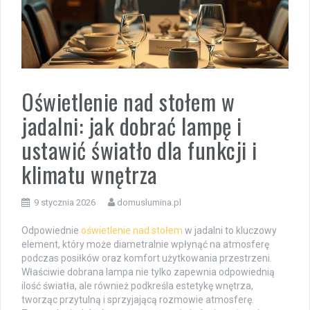
Oświetlenie nad stołem w
jadalni: jak dobrać lampę i
ustawić światło dla funkcji i
klimatu wnętrza
9 stycznia 2026
domuslumina.pl
Odpowiednie
oświetlenie nad stołem
w jadalni to kluczowy
element, który może diametralnie wpłynąć na atmosferę
podczas posiłków oraz komfort użytkowania przestrzeni.
Właściwie dobrana lampa nie tylko zapewnia odpowiednią
ilość światła, ale również podkreśla estetykę wnętrza,
tworząc przytulną i sprzyjającą rozmowie atmosferę.