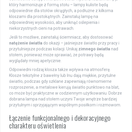
który harmonizuje z formą stołu – lampy kuliste będą
odpowiednie dla stołów okrągłych, a podłużne z kilkoma
kloszami dla prostokątnych. Zainstaluj lampę na
odpowiedniej wysokości, aby uniknąć oślepienia i
niekorzystnych cieni na potrawach.
Jeśli to możliwe, zainstaluj ściemniacz, aby dostosować
natężenie światła
do okazji – jaśniejsze światło przy pracy i
przytulniejsze podczas kolacji. Unikaj
zimnego światła
nad
stołem, ponieważ może sprawiać, że potrawy będą
wyglądały mniej apetycznie.
Odpowiedni rodzaj klosza także wpływa na atmosferę.
Klosze tekstylne z bawełny lub lnu dają miękkie, przytulne
światło, podczas gdy szklane zapewniają równomierne
rozproszenie, a metalowe kierują światło punktowo na blat,
co może być praktyczne w codziennym użytkowaniu. Dobrze
dobrana lampa nad stołem uczyni Twoje wnętrze bardziej
przytulnym i sprzyjającym wspólnym posiłkom i rozmowom.
Łączenie funkcjonalnego i dekoracyjnego
charakteru oświetlenia