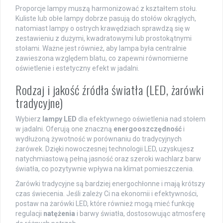
Proporcje lampy muszą harmonizować z kształtem stołu.
Kuliste lub obłe lampy dobrze pasują do stołów okrągłych,
natomiast lampy o ostrych krawędziach sprawdzą się w
zestawieniu z dużymi, kwadratowymi lub prostokątnymi
stołami. Ważne jest również, aby lampa była centralnie
zawieszona względem blatu, co zapewni równomierne
oświetlenie i estetyczny efekt w jadalni.
Rodzaj i jakość źródła światła (LED, żarówki
tradycyjne)
Wybierz
lampy LED
dla efektywnego oświetlenia nad stołem
w jadalni. Oferują one znaczną
energooszczędność
i
wydłużoną żywotność w porównaniu do tradycyjnych
żarówek. Dzięki nowoczesnej technologii LED, uzyskujesz
natychmiastową pełną jasność oraz szeroki wachlarz barw
światła, co pozytywnie wpływa na klimat pomieszczenia.
Żarówki tradycyjne są bardziej energochłonne i mają krótszy
czas świecenia. Jeśli zależy Ci na ekonomii i efektywności,
postaw na żarówki LED, które również mogą mieć funkcję
regulacji
natężenia
i barwy światła, dostosowując atmosferę