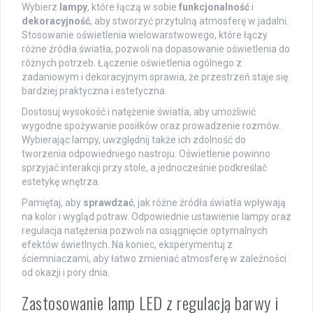
Wybierz
lampy
, które łączą w sobie
funkcjonalność
i
dekoracyjność
, aby stworzyć przytulną atmosferę w jadalni.
Stosowanie oświetlenia wielowarstwowego, które łączy
różne źródła światła, pozwoli na dopasowanie oświetlenia do
różnych potrzeb. Łączenie oświetlenia ogólnego z
zadaniowym i dekoracyjnym sprawia, że przestrzeń staje się
bardziej praktyczna i estetyczna.
Dostosuj wysokość i natężenie światła, aby umożliwić
wygodne spożywanie posiłków oraz prowadzenie rozmów.
Wybierając lampy, uwzględnij także ich zdolność do
tworzenia odpowiedniego nastroju. Oświetlenie powinno
sprzyjać interakcji przy stole, a jednocześnie podkreślać
estetykę wnętrza.
Pamiętaj, aby
sprawdzać
, jak różne źródła światła wpływają
na kolor i wygląd potraw. Odpowiednie ustawienie lampy oraz
regulacja natężenia pozwoli na osiągnięcie optymalnych
efektów świetlnych. Na koniec, eksperymentuj z
ściemniaczami, aby łatwo zmieniać atmosferę w zależności
od okazji i pory dnia.
Zastosowanie lamp LED z regulacją barwy i