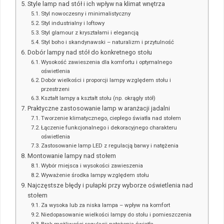
Style lamp nad stół i ich wpływ na klimat wnętrza
Styl nowoczesny i minimalistyczny
Styl industrialny i loftowy
Styl glamour z kryształami i elegancją
Styl boho i skandynawski – naturalizm i przytulność
Dobór lampy nad stół do konkretnego stołu
Wysokość zawieszenia dla komfortu i optymalnego
oświetlenia
Dobór wielkości i proporcji lampy względem stołu i
przestrzeni
Kształt lampy a kształt stołu (np. okrągły stół)
Praktyczne zastosowanie lamp w aranżacji jadalni
Tworzenie klimatycznego, ciepłego światła nad stołem
Łączenie funkcjonalnego i dekoracyjnego charakteru
oświetlenia
Zastosowanie lamp LED z regulacją barwy i natężenia
Montowanie lampy nad stołem
Wybór miejsca i wysokości zawieszenia
Wyważenie środka lampy względem stołu
Najczęstsze błędy i pułapki przy wyborze oświetlenia nad
stołem
Za wysoka lub za niska lampa – wpływ na komfort
Niedopasowanie wielkości lampy do stołu i pomieszczenia
Brak możliwości regulacji natężenia światła