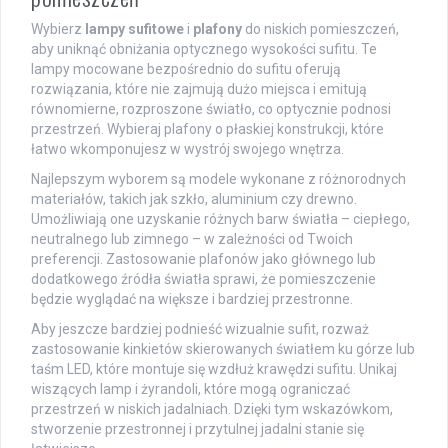
Wybierz
lampy sufitowe
i
plafony
do niskich pomieszczeń,
aby uniknąć obniżania optycznego wysokości sufitu. Te
lampy mocowane bezpośrednio do sufitu oferują
rozwiązania, które nie zajmują dużo miejsca i emitują
równomierne, rozproszone światło, co optycznie podnosi
przestrzeń. Wybieraj plafony o płaskiej konstrukcji, które
łatwo wkomponujesz w wystrój swojego wnętrza.
Najlepszym wyborem są modele wykonane z różnorodnych
materiałów, takich jak szkło, aluminium czy drewno.
Umożliwiają one uzyskanie różnych barw światła – ciepłego,
neutralnego lub zimnego – w zależności od Twoich
preferencji. Zastosowanie plafonów jako głównego lub
dodatkowego źródła światła sprawi, że pomieszczenie
będzie wyglądać na większe i bardziej przestronne.
Aby jeszcze bardziej podnieść wizualnie sufit, rozważ
zastosowanie kinkietów skierowanych światłem ku górze lub
taśm LED, które montuje się wzdłuż krawędzi sufitu. Unikaj
wiszących lamp i żyrandoli, które mogą ograniczać
przestrzeń w niskich jadalniach. Dzięki tym wskazówkom,
stworzenie przestronnej i przytulnej jadalni stanie się