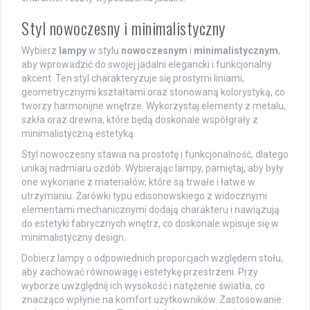
Styl nowoczesny i minimalistyczny
Wybierz
lampy
w stylu
nowoczesnym
i
minimalistycznym
,
aby wprowadzić do swojej jadalni elegancki i funkcjonalny
akcent. Ten styl charakteryzuje się prostymi liniami,
geometrycznymi kształtami oraz stonowaną kolorystyką, co
tworzy harmonijne wnętrze. Wykorzystaj elementy z metalu,
szkła oraz drewna, które będą doskonale współgrały z
minimalistyczną estetyką.
Styl nowoczesny stawia na prostotę i funkcjonalność, dlatego
unikaj nadmiaru ozdób. Wybierając lampy, pamiętaj, aby były
one wykonane z materiałów, które są trwałe i łatwe w
utrzymaniu. Żarówki typu edisonowskiego z widocznymi
elementami mechanicznymi dodają charakteru i nawiązują
do estetyki fabrycznych wnętrz, co doskonale wpisuje się w
minimalistyczny design.
Dobierz lampy o odpowiednich proporcjach względem stołu,
aby zachować równowagę i estetykę przestrzeni. Przy
wyborze uwzględnij ich wysokość i natężenie światła, co
znacząco wpłynie na komfort użytkowników. Zastosowanie