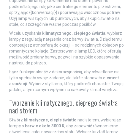
odpowiednie lampy. Oświetlenie nad stołem powinno
podkreślać jego rolę jako centralnego elementu przestrzeni,
sprzyjając {{konwersacji}} i poprawiając widoczność potraw.
Użyj lamp wiszących lub punktowych, aby skupić światło na
stole, co szczególnie ważne podczas posiłków.
W celu uzyskania
klimatycznego, ciepłego światła
, wybierz
lampy z regulacją natężenia oraz barwy światła. Dzięki temu
dostosujesz atmosferę do okazji – od rodzinnych obiadów po
romantyczne kolacje. Zastosowanie lamp LED, które oferują
możliwość zmiany barwy, pozwoli na szybkie dopasowanie
nastroju do potrzeb.
Łącz funkcjonalność z dekoracyjnością, aby oświetlenie nie
tylko spełniało swoje zadanie, ale także stanowiło
element
aranżacji
. Wybierz styl lamp, który podkreśli charakter Twojej
jadalni, a tym samym wpłynie na całkowity klimat wnętrza.
Tworzenie klimatycznego, ciepłego światła
nad stołem
Stwórz
klimatyczne, ciepłe światło
nad stołem, wybierając
lampę o
barwie około 3000 K
, aby zapewnić równomierne
oświetlenie całej powierzchni stołu. Wybierz kształt lampy,