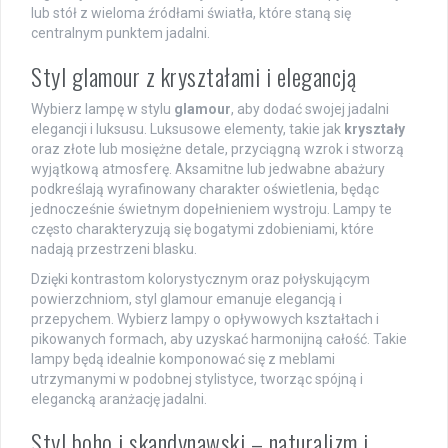
lub stół z wieloma źródłami światła, które staną się
centralnym punktem jadalni.
Styl glamour z kryształami i elegancją
Wybierz lampę w stylu
glamour
, aby dodać swojej jadalni
elegancji i luksusu. Luksusowe elementy, takie jak
kryształy
oraz złote lub mosiężne detale, przyciągną wzrok i stworzą
wyjątkową atmosferę. Aksamitne lub jedwabne abażury
podkreślają wyrafinowany charakter oświetlenia, będąc
jednocześnie świetnym dopełnieniem wystroju. Lampy te
często charakteryzują się bogatymi zdobieniami, które
nadają przestrzeni blasku.
Dzięki kontrastom kolorystycznym oraz połyskującym
powierzchniom, styl glamour emanuje elegancją i
przepychem. Wybierz lampy o opływowych kształtach i
pikowanych formach, aby uzyskać harmonijną całość. Takie
lampy będą idealnie komponować się z meblami
utrzymanymi w podobnej stylistyce, tworząc spójną i
elegancką aranżację jadalni.
Styl boho i skandynawski – naturalizm i