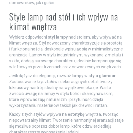
domowników, jak i gości.
Style lamp nad stół i ich wpływ na
klimat wnętrza
Wybierz odpowiedni
styl lampy
nad stołem, aby wpływać na
klimat wnętrza. Styl nowoczesny charakteryzuje się prostotą
i funkcjonalnością, doskonale wpisując się w minimalistyczne
aranżacje. Lampy w stylu industrialnym, wykonane z metalu i
szkła, dodają surowego charakteru, idealnie komponując się
w loftowych przestrzeniach oraz nowoczesnych wnętrzach.
Jeśli dążysz do elegancji, rozważ lampy w
stylu glamour
.
Zastosowanie kryształów i dekoracyjnych detali tworzy
luksusowy nastrój, idealny na wyjątkowe okazje. Warto
zwrócić uwagę na lampy w stylu boho i skandynawskim,
które wprowadzają naturalizm i przytulność dzięki
wykorzystaniu materiałów takich jak drewno i rattan.
Każdy z tych stylów wpływa na
estetykę
wnętrza, tworząc
niepowtarzalny klimat. Tworzenie harmonijnej aranżacji staje
się możliwe poprzez dobór lamp, które odzwierciedlają
charakter reszty wyposażenia jadalni.