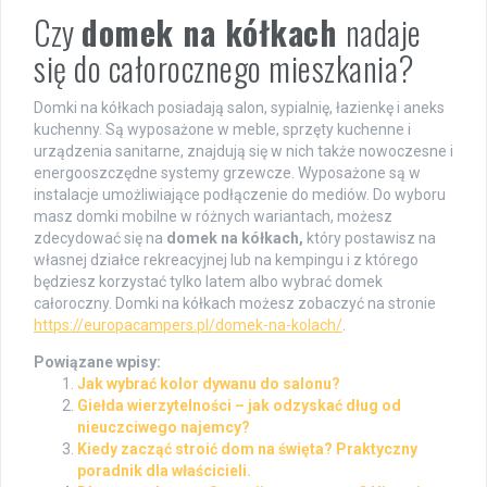
Czy
domek na kółkach
nadaje
się do całorocznego mieszkania?
Domki na kółkach posiadają salon, sypialnię, łazienkę i aneks
kuchenny. Są wyposażone w meble, sprzęty kuchenne i
urządzenia sanitarne, znajdują się w nich także nowoczesne i
energooszczędne systemy grzewcze. Wyposażone są w
instalacje umożliwiające podłączenie do mediów. Do wyboru
masz domki mobilne w różnych wariantach, możesz
zdecydować się na
domek na kółkach,
który postawisz na
własnej działce rekreacyjnej lub na kempingu i z którego
będziesz korzystać tylko latem albo wybrać domek
całoroczny. Domki na kółkach możesz zobaczyć na stronie
https://europacampers.pl/domek-na-kolach/
.
Powiązane wpisy:
Jak wybrać kolor dywanu do salonu?
Giełda wierzytelności – jak odzyskać dług od
nieuczciwego najemcy?
Kiedy zacząć stroić dom na święta? Praktyczny
poradnik dla właścicieli.