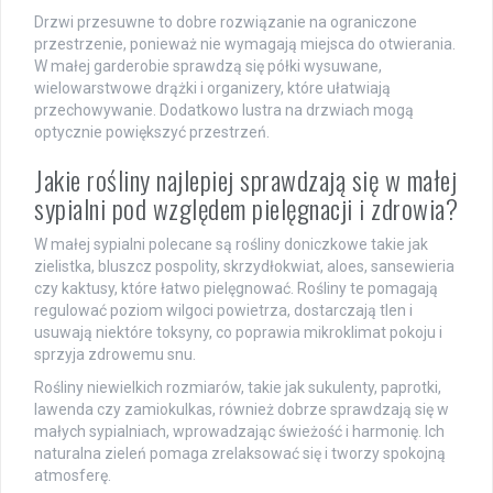
Drzwi przesuwne to dobre rozwiązanie na ograniczone
przestrzenie, ponieważ nie wymagają miejsca do otwierania.
W małej garderobie sprawdzą się półki wysuwane,
wielowarstwowe drążki i organizery, które ułatwiają
przechowywanie. Dodatkowo lustra na drzwiach mogą
optycznie powiększyć przestrzeń.
Jakie rośliny najlepiej sprawdzają się w małej
sypialni pod względem pielęgnacji i zdrowia?
W małej sypialni polecane są rośliny doniczkowe takie jak
zielistka, bluszcz pospolity, skrzydłokwiat, aloes, sansewieria
czy kaktusy, które łatwo pielęgnować. Rośliny te pomagają
regulować poziom wilgoci powietrza, dostarczają tlen i
usuwają niektóre toksyny, co poprawia mikroklimat pokoju i
sprzyja zdrowemu snu.
Rośliny niewielkich rozmiarów, takie jak sukulenty, paprotki,
lawenda czy zamiokulkas, również dobrze sprawdzają się w
małych sypialniach, wprowadzając świeżość i harmonię. Ich
naturalna zieleń pomaga zrelaksować się i tworzy spokojną
atmosferę.