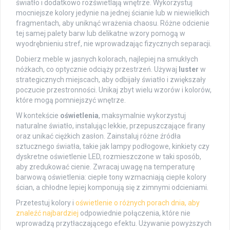
światło i dodatkowo rozświetlają wnętrze. Wykorzystuj
mocniejsze kolory jedynie na jednej ścianie lub w niewielkich
fragmentach, aby uniknąć wrażenia chaosu. Różne odcienie
tej samej palety barw lub delikatne wzory pomogą w
wyodrębnieniu stref, nie wprowadzając fizycznych separacji.
Dobierz meble w jasnych kolorach, najlepiej na smukłych
nóżkach, co optycznie odciąży przestrzeń. Używaj
luster
w
strategicznych miejscach, aby odbijały światło i zwiększały
poczucie przestronności. Unikaj zbyt wielu wzorów i kolorów,
które mogą pomniejszyć wnętrze.
W kontekście
oświetlenia
, maksymalnie wykorzystuj
naturalne światło, instalując lekkie, przepuszczające firany
oraz unikać ciężkich zasłon. Zainstaluj różne źródła
sztucznego światła, takie jak lampy podłogowe, kinkiety czy
dyskretne oświetlenie LED, rozmieszczone w taki sposób,
aby zredukować cienie. Zwracaj uwagę na temperaturę
barwową oświetlenia: ciepłe tony wzmacniają ciepłe kolory
ścian, a chłodne lepiej komponują się z zimnymi odcieniami.
Przetestuj kolory i
oświetlenie o różnych porach dnia, aby
znaleźć najbardziej
odpowiednie połączenia, które nie
wprowadzą przytłaczającego efektu. Używanie powyższych