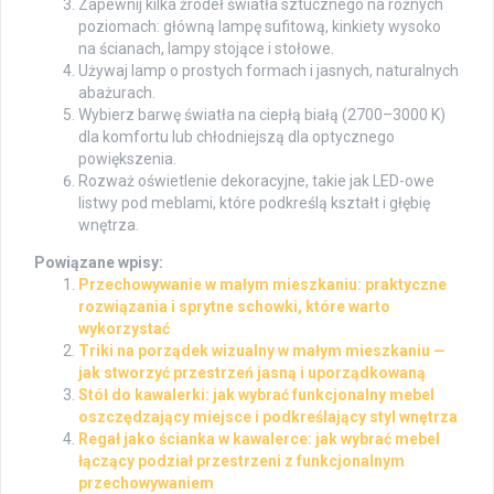
Zapewnij kilka źródeł światła sztucznego na różnych
poziomach: główną lampę sufitową, kinkiety wysoko
na ścianach, lampy stojące i stołowe.
Używaj lamp o prostych formach i jasnych, naturalnych
abażurach.
Wybierz barwę światła na ciepłą białą (2700–3000 K)
dla komfortu lub chłodniejszą dla optycznego
powiększenia.
Rozważ oświetlenie dekoracyjne, takie jak LED-owe
listwy pod meblami, które podkreślą kształt i głębię
wnętrza.
Powiązane wpisy:
Przechowywanie w małym mieszkaniu: praktyczne
rozwiązania i sprytne schowki, które warto
wykorzystać
Triki na porządek wizualny w małym mieszkaniu —
jak stworzyć przestrzeń jasną i uporządkowaną
Stół do kawalerki: jak wybrać funkcjonalny mebel
oszczędzający miejsce i podkreślający styl wnętrza
Regał jako ścianka w kawalerce: jak wybrać mebel
łączący podział przestrzeni z funkcjonalnym
przechowywaniem