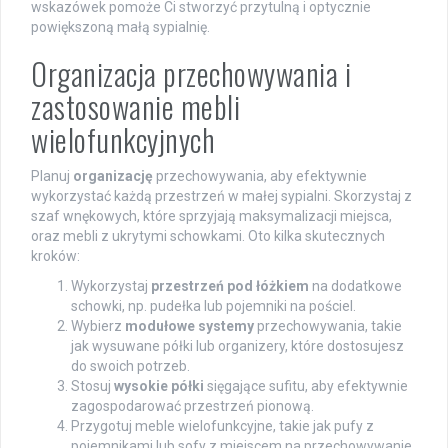
wskazówek pomoże Ci stworzyć przytulną i optycznie
powiększoną małą sypialnię.
Organizacja przechowywania i
zastosowanie mebli
wielofunkcyjnych
Planuj
organizację
przechowywania, aby efektywnie
wykorzystać każdą przestrzeń w małej sypialni. Skorzystaj z
szaf wnękowych, które sprzyjają maksymalizacji miejsca,
oraz mebli z ukrytymi schowkami. Oto kilka skutecznych
kroków:
Wykorzystaj
przestrzeń pod łóżkiem
na dodatkowe
schowki, np. pudełka lub pojemniki na pościel.
Wybierz
modułowe systemy
przechowywania, takie
jak wysuwane półki lub organizery, które dostosujesz
do swoich potrzeb.
Stosuj
wysokie półki
sięgające sufitu, aby efektywnie
zagospodarować przestrzeń pionową.
Przygotuj meble wielofunkcyjne, takie jak pufy z
pojemnikami lub sofy z miejscem na przechowywanie,