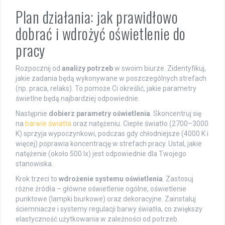
Plan działania: jak prawidłowo
dobrać i wdrożyć oświetlenie do
pracy
Rozpocznij od
analizy potrzeb
w swoim biurze. Zidentyfikuj,
jakie zadania będą wykonywane w poszczególnych strefach
(np. praca, relaks). To pomoże Ci określić, jakie parametry
świetlne będą najbardziej odpowiednie.
Następnie
dobierz parametry oświetlenia
. Skoncentruj się
na
barwie światła
oraz natężeniu. Ciepłe światło (2700–3000
K) sprzyja wypoczynkowi, podczas gdy chłodniejsze (4000 K i
więcej) poprawia koncentrację w strefach pracy. Ustal, jakie
natężenie (około 500 lx) jest odpowiednie dla Twojego
stanowiska.
Krok trzeci to
wdrożenie systemu oświetlenia
. Zastosuj
różne źródła – główne oświetlenie ogólne, oświetlenie
punktowe (lampki biurkowe) oraz dekoracyjne. Zainstaluj
ściemniacze i systemy regulacji barwy światła, co zwiększy
elastyczność użytkowania w zależności od potrzeb.