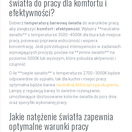
światła do pracy dla komfortu i
efektywności?
Dobierz
temperaturę barwową światła
do warunków pracy,
aby zwiększyć
komfort
i
efektywność
. Wybierz **neutralne
światło** o temperaturze 3500–4500K dla biura lub miejsca
pracy, ponieważ poprawia widoczność i wspiera
koncentrację. Jeśli potrzebujesz intensywności w zadaniach
wymagających precyzji, postaw na **zimne światło** na
poziomie 5000K lub wyższym, które pobudza aktywność i
czujność.
O ile **ciepłe światło** o temperaturze 2700–3000K będzie
odpowiednie do sypialni, tak dla kuchni i miejsc pracy
optymalna będzie barwa
neutralna, która sprzyja skupieniu
.
Lampy z regulacją barwy to świetne rozwiązanie,
umożliwiające dostosowanie kolorów światła do pory dnia
oraz specyfiki wykonanej pracy.
Jakie natężenie światła zapewnia
optymalne warunki pracy