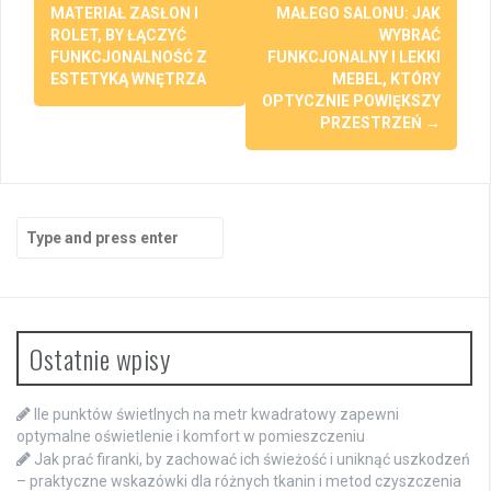
navigation
MATERIAŁ ZASŁON I
MAŁEGO SALONU: JAK
ROLET, BY ŁĄCZYĆ
WYBRAĆ
FUNKCJONALNOŚĆ Z
FUNKCJONALNY I LEKKI
ESTETYKĄ WNĘTRZA
MEBEL, KTÓRY
OPTYCZNIE POWIĘKSZY
PRZESTRZEŃ
→
Search
for:
Ostatnie wpisy
Ile punktów świetlnych na metr kwadratowy zapewni
optymalne oświetlenie i komfort w pomieszczeniu
Jak prać firanki, by zachować ich świeżość i uniknąć uszkodzeń
– praktyczne wskazówki dla różnych tkanin i metod czyszczenia