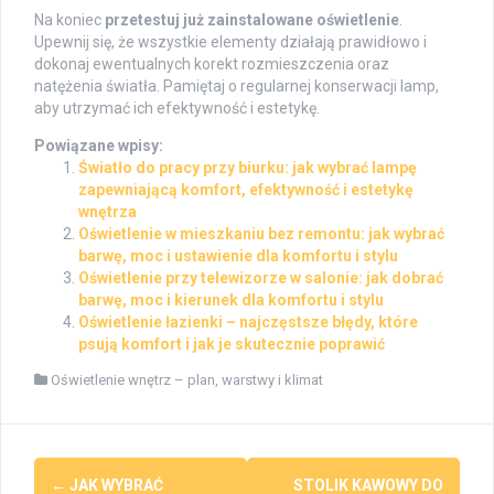
Na koniec
przetestuj już zainstalowane oświetlenie
.
Upewnij się, że wszystkie elementy działają prawidłowo i
dokonaj ewentualnych korekt rozmieszczenia oraz
natężenia światła. Pamiętaj o regularnej konserwacji lamp,
aby utrzymać ich efektywność i estetykę.
Powiązane wpisy:
Światło do pracy przy biurku: jak wybrać lampę
zapewniającą komfort, efektywność i estetykę
wnętrza
Oświetlenie w mieszkaniu bez remontu: jak wybrać
barwę, moc i ustawienie dla komfortu i stylu
Oświetlenie przy telewizorze w salonie: jak dobrać
barwę, moc i kierunek dla komfortu i stylu
Oświetlenie łazienki – najczęstsze błędy, które
psują komfort i jak je skutecznie poprawić
Oświetlenie wnętrz – plan, warstwy i klimat
Post
←
JAK WYBRAĆ
STOLIK KAWOWY DO