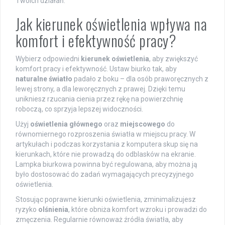
Twoich działań.
Jak kierunek oświetlenia wpływa na
komfort i efektywność pracy?
Wybierz odpowiedni
kierunek oświetlenia
, aby zwiększyć
komfort pracy i efektywność. Ustaw biurko tak, aby
naturalne światło
padało z boku – dla osób praworęcznych z
lewej strony, a dla leworęcznych z prawej. Dzięki temu
unikniesz rzucania cienia przez rękę na powierzchnię
roboczą, co sprzyja lepszej widoczności.
Użyj
oświetlenia głównego
oraz
miejscowego
do
równomiernego rozproszenia światła w miejscu pracy. W
artykułach i podczas korzystania z komputera skup się na
kierunkach, które nie prowadzą do odblasków na ekranie.
Lampka biurkowa powinna być regulowana, aby można ją
było dostosować do zadań wymagających precyzyjnego
oświetlenia.
Stosując poprawne kierunki oświetlenia, zminimalizujesz
ryzyko
olśnienia
, które obniża komfort wzroku i prowadzi do
zmęczenia. Regularnie równoważ źródła światła, aby