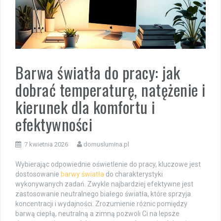
Barwa światła do pracy: jak
dobrać temperaturę, natężenie i
kierunek dla komfortu i
efektywności
7 kwietnia 2026
domuslumina.pl
Wybierając odpowiednie oświetlenie do pracy, kluczowe jest
dostosowanie
barwy światła
do charakterystyki
wykonywanych zadań. Zwykle najbardziej efektywne jest
zastosowanie neutralnego białego światła, które sprzyja
koncentracji i wydajności. Zrozumienie różnic pomiędzy
barwą ciepłą, neutralną a zimną pozwoli Ci na lepsze