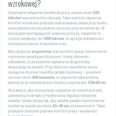
wzrokowej?
Optymalne natężenie światła do pracy wynosi około
500
luksów
na powierzchni roboczej. Taka wartość zapewnia
komfort wzrokowy podczas wykonywania zadań przy biurku,
na przykład podczas pisania czy pracy przy komputerze. W
sytuacjach wymagających większej precyzji, natężenie to
można zwiększyć do
1000 luksów
, co sprzyja dokładności i
zmniejsza uczucie zmęczenia oczu.
Aby utrzymać
ergonomię
oraz komfort pracy, równomierne
rozłożenie światła jest kluczowe. Unikaj olśnienia i
odblasków, co pozytywnie wpływa na długotrwałą
ekspozycję na światło. Przy doborze oświetlenia zwróć
uwagę na strumień świetlny lampki biurkowej — powinien
wynosić około
400 lumenów
, co zapewnia odpowiednią
jasność przy standardowym biurku o wymiarach
120×60 cm
.
W praktyce, aby dostosować natężenie do swoich potrzeb,
zainwestuj w lampki z możliwością regulacji natężenia
światła. Ustaw lampę tak, aby światło padało równomiernie
na blat na wysokości około
30–40 cm
od powierzchni. Takie
podejście znacznie poprawi komfort pracy i wydajność