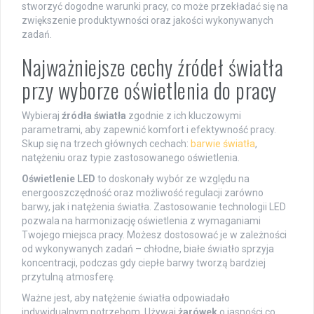
stworzyć dogodne warunki pracy, co może przekładać się na
zwiększenie produktywności oraz jakości wykonywanych
zadań.
Najważniejsze cechy źródeł światła
przy wyborze oświetlenia do pracy
Wybieraj
źródła światła
zgodnie z ich kluczowymi
parametrami, aby zapewnić komfort i efektywność pracy.
Skup się na trzech głównych cechach:
barwie światła
,
natężeniu oraz typie zastosowanego oświetlenia.
Oświetlenie LED
to doskonały wybór ze względu na
energooszczędność oraz możliwość regulacji zarówno
barwy, jak i natężenia światła. Zastosowanie technologii LED
pozwala na harmonizację oświetlenia z wymaganiami
Twojego miejsca pracy. Możesz dostosować je w zależności
od wykonywanych zadań – chłodne, białe światło sprzyja
koncentracji, podczas gdy ciepłe barwy tworzą bardziej
przytulną atmosferę.
Ważne jest, aby natężenie światła odpowiadało
indywidualnym potrzebom. Używaj
żarówek
o jasności co