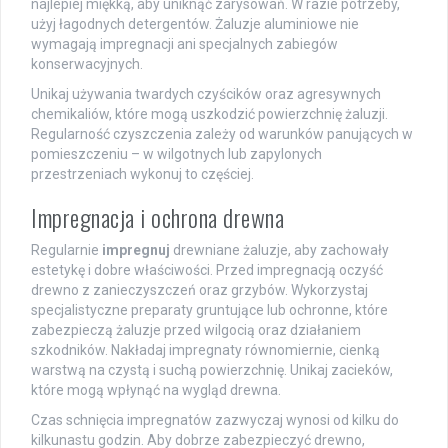
najlepiej miękką, aby uniknąć zarysowań. W razie potrzeby,
użyj łagodnych detergentów. Żaluzje aluminiowe nie
wymagają impregnacji ani specjalnych zabiegów
konserwacyjnych.
Unikaj używania twardych czyścików oraz agresywnych
chemikaliów, które mogą uszkodzić powierzchnię żaluzji.
Regularność czyszczenia zależy od warunków panujących w
pomieszczeniu – w wilgotnych lub zapylonych
przestrzeniach wykonuj to częściej.
Impregnacja i ochrona drewna
Regularnie
impregnuj
drewniane żaluzje, aby zachowały
estetykę i dobre właściwości. Przed impregnacją oczyść
drewno z zanieczyszczeń oraz grzybów. Wykorzystaj
specjalistyczne preparaty gruntujące lub ochronne, które
zabezpieczą żaluzje przed wilgocią oraz działaniem
szkodników. Nakładaj impregnaty równomiernie, cienką
warstwą na czystą i suchą powierzchnię. Unikaj zacieków,
które mogą wpłynąć na wygląd drewna.
Czas schnięcia impregnatów zazwyczaj wynosi od kilku do
kilkunastu godzin. Aby dobrze zabezpieczyć drewno,