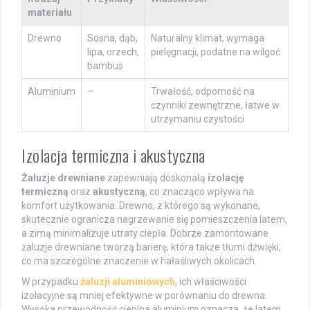
materiału
Drewno
Sosna, dąb,
Naturalny klimat, wymaga
lipa, orzech,
pielęgnacji, podatne na wilgoć
bambus
Aluminium
–
Trwałość, odporność na
czynniki zewnętrzne, łatwe w
utrzymaniu czystości
Izolacja termiczna i akustyczna
Żaluzje drewniane
zapewniają doskonałą
izolację
termiczną
oraz
akustyczną
, co znacząco wpływa na
komfort użytkowania. Drewno, z którego są wykonane,
skutecznie ogranicza nagrzewanie się pomieszczenia latem,
a zimą minimalizuje utraty ciepła. Dobrze zamontowane
żaluzje drewniane tworzą barierę, która także tłumi dźwięki,
co ma szczególne znaczenie w hałaśliwych okolicach.
W przypadku
żaluzji aluminiowych
, ich właściwości
izolacyjne są mniej efektywne w porównaniu do drewna.
Wysoka przewodność cieplna aluminium oznacza, że latem