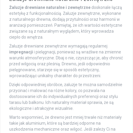
Żaluzje drewniane naturalne i zewnętrzne
doskonale łączą
estetykę z funkcjonalnością. Żaluzje zewnętrzne, wykonane
z naturalnego drewna, dodają przytulności oraz harmonii w
aranżacji pomieszczeń. Pamiętaj, że ich wartości estetyczne
związane są z naturalnym wyglądem, który wprowadza
ciepło do wnętrza.
Żaluzje drewniane zewnętrzne wymagają regularnej
impregnacji
i pielęgnacji, ponieważ są wrażliwe na zmienne
warunki atmosferyczne. Dbaj o nie, czyszcząc je, aby chronić
przed wilgocią oraz pleśnią. Drewno, jeśli odpowiednio
pielęgnowane, starzeje się w sposób estetyczny,
wprowadzając unikalny charakter do przestrzeni.
Dzięki odpowiedniej obróbce, żaluzje te można samodzielnie
przycinać i malować na różne kolory, co pozwala na
dostosowanie ich do indywidualnych preferencji oraz stylu
tarasu lub balkonu. Ich naturalny materiał sprawia, że są
ekologiczne i atrakcyjne wizualnie.
Warto wspomnieć, że drewno jest mniej trwałe niż materiały
takie jak aluminium, które są bardziej odporne na
uszkodzenia mechaniczne oraz wilgoć. Jeśli zależy Ci na