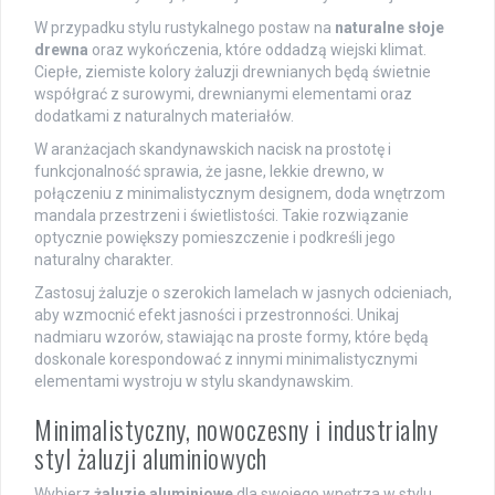
W przypadku stylu rustykalnego postaw na
naturalne słoje
drewna
oraz wykończenia, które oddadzą wiejski klimat.
Ciepłe, ziemiste kolory żaluzji drewnianych będą świetnie
współgrać z surowymi, drewnianymi elementami oraz
dodatkami z naturalnych materiałów.
W aranżacjach skandynawskich nacisk na prostotę i
funkcjonalność sprawia, że jasne, lekkie drewno, w
połączeniu z minimalistycznym designem, doda wnętrzom
mandala przestrzeni i świetlistości. Takie rozwiązanie
optycznie powiększy pomieszczenie i podkreśli jego
naturalny charakter.
Zastosuj żaluzje o szerokich lamelach w jasnych odcieniach,
aby wzmocnić efekt jasności i przestronności. Unikaj
nadmiaru wzorów, stawiając na proste formy, które będą
doskonale korespondować z innymi minimalistycznymi
elementami wystroju w stylu skandynawskim.
Minimalistyczny, nowoczesny i industrialny
styl żaluzji aluminiowych
Wybierz
żaluzje aluminiowe
dla swojego wnętrza w stylu