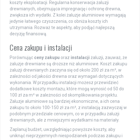
koszty eksploatacji. Regularna konserwacja żaluzji
drewnianych, obejmująca impregnację i ochronę drewna,
zwiększa ich wydatki. Z kolei żaluzje aluminiowe wymagają
jedynie łatwego czyszczenia, co obniża koszty ich
utrzymania. Rozważ te aspekty, aby podjąć najlepszą
decyzję finansową.
Cena zakupu i instalacji
Porównując
ceny zakupu
oraz
instalacji
żaluzji, zauważ, że
żaluzje drewniane są droższe niż aluminiowe. Koszt zakupu
żaluzji drewnianych zaczyna się od około 200 zł za m², w
zależności od jakości drewna oraz wymagań dotyczących
wykonania. W przypadku instalacji możesz przewidzieć
dodatkowe koszty montażu, które mogą wynosić od 50 do
100 zł za m² w zależności od skomplikowania projektu.
Żaluzje aluminiowe są bardziej ekonomiczne, a ich cena
zakupu to około 100-150 zł za m², z instalacją zazwyczaj w
podobnym przedziale cenowym, co w przypadku żaluzji
drewnianych, ale z mniejszymi wydatkami na materiały.
Zaplanuj budżet, uwzględniając powyższe koszty, aby
uniknąć nieprzyjemnych niespodzianek podczas zakupu i