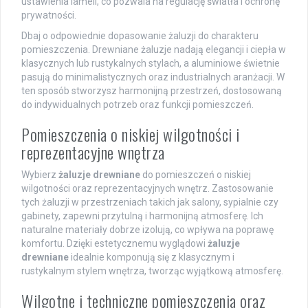
ustawienia lameli, co pozwala na regulację światła i ochronę
prywatności.
Dbaj o odpowiednie dopasowanie żaluzji do charakteru
pomieszczenia. Drewniane żaluzje nadają elegancji i ciepła w
klasycznych lub rustykalnych stylach, a aluminiowe świetnie
pasują do minimalistycznych oraz industrialnych aranżacji. W
ten sposób stworzysz harmonijną przestrzeń, dostosowaną
do indywidualnych potrzeb oraz funkcji pomieszczeń.
Pomieszczenia o niskiej wilgotności i
reprezentacyjne wnętrza
Wybierz
żaluzje drewniane
do pomieszczeń o niskiej
wilgotności oraz reprezentacyjnych wnętrz. Zastosowanie
tych żaluzji w przestrzeniach takich jak salony, sypialnie czy
gabinety, zapewni przytulną i harmonijną atmosferę. Ich
naturalne materiały dobrze izolują, co wpływa na poprawę
komfortu. Dzięki estetycznemu wyglądowi
żaluzje
drewniane
idealnie komponują się z klasycznym i
rustykalnym stylem wnętrza, tworząc wyjątkową atmosferę.
Wilgotne i techniczne pomieszczenia oraz