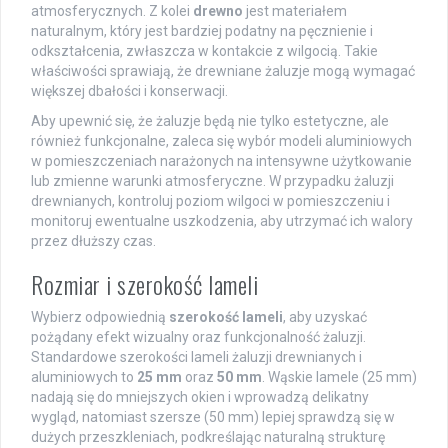
atmosferycznych. Z kolei
drewno
jest materiałem
naturalnym, który jest bardziej podatny na pęcznienie i
odkształcenia, zwłaszcza w kontakcie z wilgocią. Takie
właściwości sprawiają, że drewniane żaluzje mogą wymagać
większej dbałości i konserwacji.
Aby upewnić się, że żaluzje będą nie tylko estetyczne, ale
również funkcjonalne, zaleca się wybór modeli aluminiowych
w pomieszczeniach narażonych na intensywne użytkowanie
lub zmienne warunki atmosferyczne. W przypadku żaluzji
drewnianych, kontroluj poziom wilgoci w pomieszczeniu i
monitoruj ewentualne uszkodzenia, aby utrzymać ich walory
przez dłuższy czas.
Rozmiar i szerokość lameli
Wybierz odpowiednią
szerokość lameli
, aby uzyskać
pożądany efekt wizualny oraz funkcjonalność żaluzji.
Standardowe szerokości lameli żaluzji drewnianych i
aluminiowych to
25 mm
oraz
50 mm
. Wąskie lamele (25 mm)
nadają się do mniejszych okien i wprowadzą delikatny
wygląd, natomiast szersze (50 mm) lepiej sprawdzą się w
dużych przeszkleniach, podkreślając naturalną strukturę