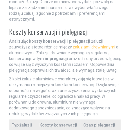
montażu żaluzji. Dobrze oszacowane wydatki pozwolą na
lepsze zarządzanie finansami oraz wybór właściwego
rodzaju żaluzji zgodnie z potrzebami i preferencjami
estetycznymi.
Koszty konserwacji i pielęgnacji
Analizując
koszty konserwacji
i
pielęgnacji
żaluzji,
zauważysz istotne różnice między
żaluzjami drewnianymi
a
aluminiowymi. Żaluzje drewniane wymagają regularnej
konserwacji, w tym
impregnacji
oraz ochrony przed wilgocią,
co wiąże się z wyższymi kosztami i czasem. Odpowiednia
pielęgnacja poprawia ich trwałość, ale wymaga stałej uwagi.
Z kolei żaluzje aluminiowe charakteryzują się łatwością w
utrzymaniu i mniejszymi kosztami konserwacji. Dzięki swojej
odporności na wilgoć oraz zanieczyszczenia wystarczy ich
regularne czyszczenie, co ogranicza nakład pracy. W
porównaniu do drewna, aluminium nie wymaga
dodatkowego zabezpieczania, co znacząco wpływa na
redukcję wydatków związanych z ich pielęgnacją.
Typ żaluzji
Koszty konserwacji
Czas pielęgnacji