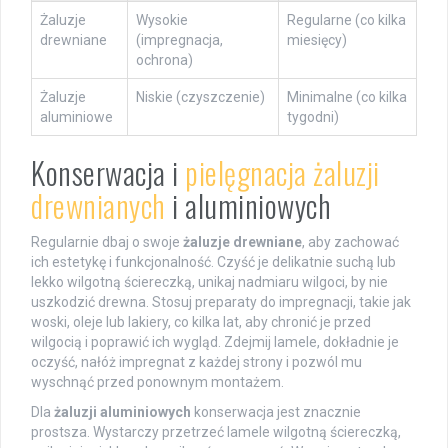
Żaluzje
Wysokie
Regularne (co kilka
drewniane
(impregnacja,
miesięcy)
ochrona)
Żaluzje
Niskie (czyszczenie)
Minimalne (co kilka
aluminiowe
tygodni)
Konserwacja i
pielęgnacja żaluzji
drewnianych
i aluminiowych
Regularnie dbaj o swoje
żaluzje drewniane
, aby zachować
ich estetykę i funkcjonalność. Czyść je delikatnie suchą lub
lekko wilgotną ściereczką, unikaj nadmiaru wilgoci, by nie
uszkodzić drewna. Stosuj preparaty do impregnacji, takie jak
woski, oleje lub lakiery, co kilka lat, aby chronić je przed
wilgocią i poprawić ich wygląd. Zdejmij lamele, dokładnie je
oczyść, nałóż impregnat z każdej strony i pozwól mu
wyschnąć przed ponownym montażem.
Dla
żaluzji aluminiowych
konserwacja jest znacznie
prostsza. Wystarczy przetrzeć lamele wilgotną ściereczką,