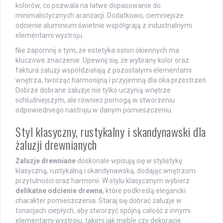
kolorów, co pozwala na łatwe dopasowanie do
minimalistycznych aranżacji. Dodatkowo, ciemniejsze
odcienie aluminium świetnie współgrają z industrialnymi
elementami wystroju.
Nie zapomnij o tym, że estetyka osłon okiennych ma
kluczowe znaczenie. Upewnij się, że wybrany kolor oraz
faktura żaluzji współdziałają z pozostałymi elementami
wnętrza, tworząc harmonijną i przyjemną dla oka przestrzeń.
Dobrze dobrane żaluzje nie tylko uczynią wnętrze
schludniejszym, ale również pomogą w stworzeniu
odpowiedniego nastroju w danym pomieszczeniu.
Styl klasyczny, rustykalny i skandynawski dla
żaluzji drewnianych
Żaluzje drewniane
doskonale wpisują się w stylistykę
klasyczną, rustykalną i skandynawską, dodając wnętrzom
przytulności oraz harmonii. W stylu klasycznym wybierz
delikatne odcienie drewna
, które podkreślą elegancki
charakter pomieszczenia. Staraj się dobrać żaluzje w
tonacjach ciepłych, aby stworzyć spójną całość z innymi
elementami wystroju, takimi jak meble czy dekoracje.