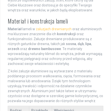
wyborze odpowiednich żaluzji, oceń, które cechy są dla
Ciebie kluczowe oraz dostosuj je do specyfiki Twojego
wnętrza oraz warunków, w jakich będą eksploatowane.
Materiał i konstrukcja lameli
Materiał
lameli w
żaluzjach drewnianych
oraz aluminiowych
ma kluczowe znaczenie dla ich
konstrukcji
oraz
funkcjonalności. Żaluzje drewniane produkowane są z
różnych gatunków drewna, takich jak
sosna
,
dąb
,
lipa
,
orzech
oraz
drewno bambusowe
. Te materiały
wprowadzają naturalny klimat do wnętrza, jednak wymagają
regularnej pielęgnacji oraz ochrony przed wilgocią, aby
zachować swoje właściwości i estetykę.
Z kolei żaluzje aluminiowe są wytwarzane z materiału
poddanego procesom wałkowania, cięcia, formowania oraz
malowania lub anodowania. Dzięki tym technologiom
uzyskują trwałość i odporność na działanie czynników
zewnętrznych. Aluminium jest także łatwe w utrzymaniu
czystości oraz dostępne w szerokiej gamie kolorystycznej, co
pozwala na jego dopasowanie do różnych stylów wnętrz.
Rodzaj
Przykłady
Właściwości