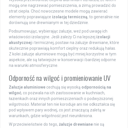
mogą one nagrzewać pomieszczenia, a zimą prowadzić do
strat ciepła. Choć nowoczesne modele mogą zawierać
elementy poprawiające
izolację termiczną
, to generalnie nie
dorównują one drewnianym w tej dziedzinie.
Podsumowując, wybierając żaluzje, weź pod uwagę ich
właściwości izolacyjne. Jeśli zależy Ci na lepszej
izolacji
akustycznej
i termicznej, postaw na żaluzje drewniane, które
skutecznie poprawiają komfort cieplny oraz redukują hałas.
Z kolei żaluzje aluminiowe mogą być mniej korzystne w tym
aspekcie, ale są łatwiejsze w konserwacji i bardziej odporne
na warunki atmosferyczne.
Odporność na wilgoć i promieniowanie UV
Żaluzje aluminiowe
cechują się wysoką
odpornością na
wilgoć
, co pozwala na ich zastosowanie w kuchniach,
łazienkach oraz innych pomieszczeniach o podwyższonej
wilgotności. Materiał ten nie koroduje ani nie odkształca się
pod wpływem pary wodnej, co jest znaczącą zaletą w
warunkach, gdzie wilgotność jest nieunikniona.
W przeciwieństwie do tego,
żaluzje drewniane
nie są