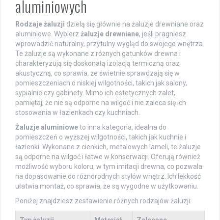
aluminiowych
Rodzaje żaluzji
dzielą się głównie na żaluzje drewniane oraz
aluminiowe. Wybierz
żaluzje drewniane
, jeśli pragniesz
wprowadzić naturalny, przytulny wygląd do swojego wnętrza.
Te żaluzje są wykonane z różnych gatunków drewna i
charakteryzują się doskonałą izolacją termiczną oraz
akustyczną, co sprawia, że świetnie sprawdzają się w
pomieszczeniach o niskiej wilgotności, takich jak salony,
sypialnie czy gabinety. Mimo ich estetycznych zalet,
pamiętaj, że nie są odporne na wilgoć i nie zaleca się ich
stosowania w łazienkach czy kuchniach.
Żaluzje aluminiowe
to inna kategoria, idealna do
pomieszczeń o wyższej wilgotności, takich jak kuchnie i
łazienki. Wykonane z cienkich, metalowych lameli, te żaluzje
są odporne na wilgoć i łatwe w konserwacji. Oferują również
możliwość wyboru koloru, w tym imitacji drewna, co pozwala
na dopasowanie do różnorodnych stylów wnętrz. Ich lekkość
ułatwia montaż, co sprawia, że są wygodne w użytkowaniu.
Poniżej znajdziesz zestawienie różnych rodzajów żaluzji:
Typ żaluzji
Materiał
Zalecane