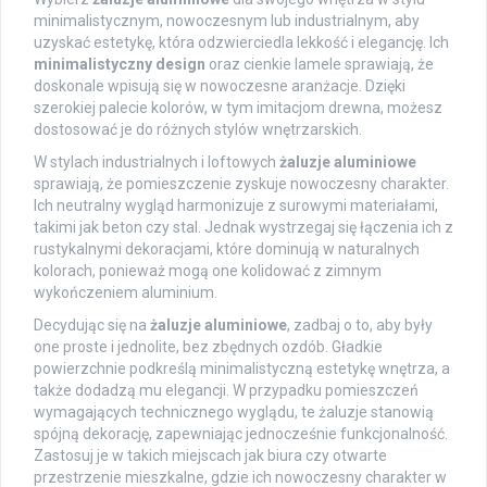
minimalistycznym, nowoczesnym lub industrialnym, aby
uzyskać estetykę, która odzwierciedla lekkość i elegancję. Ich
minimalistyczny design
oraz cienkie lamele sprawiają, że
doskonale wpisują się w nowoczesne aranżacje. Dzięki
szerokiej palecie kolorów, w tym imitacjom drewna, możesz
dostosować je do różnych stylów wnętrzarskich.
W stylach industrialnych i loftowych
żaluzje aluminiowe
sprawiają, że pomieszczenie zyskuje nowoczesny charakter.
Ich neutralny wygląd harmonizuje z surowymi materiałami,
takimi jak beton czy stal. Jednak wystrzegaj się łączenia ich z
rustykalnymi dekoracjami, które dominują w naturalnych
kolorach, ponieważ mogą one kolidować z zimnym
wykończeniem aluminium.
Decydując się na
żaluzje aluminiowe
, zadbaj o to, aby były
one proste i jednolite, bez zbędnych ozdób. Gładkie
powierzchnie podkreślą minimalistyczną estetykę wnętrza, a
także dodadzą mu elegancji. W przypadku pomieszczeń
wymagających technicznego wyglądu, te żaluzje stanowią
spójną dekorację, zapewniając jednocześnie funkcjonalność.
Zastosuj je w takich miejscach jak biura czy otwarte
przestrzenie mieszkalne, gdzie ich nowoczesny charakter w