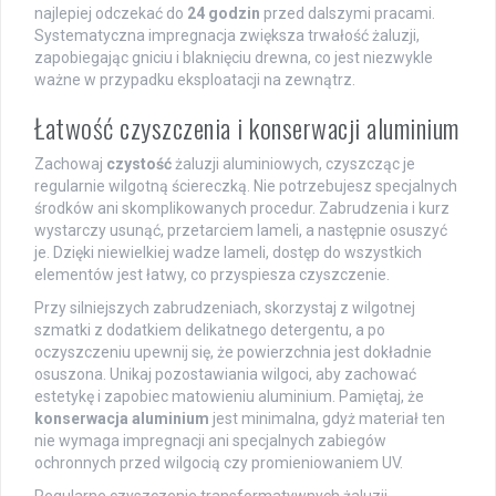
najlepiej odczekać do
24 godzin
przed dalszymi pracami.
Systematyczna impregnacja zwiększa trwałość żaluzji,
zapobiegając gniciu i blaknięciu drewna, co jest niezwykle
ważne w przypadku eksploatacji na zewnątrz.
Łatwość czyszczenia i konserwacji aluminium
Zachowaj
czystość
żaluzji aluminiowych, czyszcząc je
regularnie wilgotną ściereczką. Nie potrzebujesz specjalnych
środków ani skomplikowanych procedur. Zabrudzenia i kurz
wystarczy usunąć, przetarciem lameli, a następnie osuszyć
je. Dzięki niewielkiej wadze lameli, dostęp do wszystkich
elementów jest łatwy, co przyspiesza czyszczenie.
Przy silniejszych zabrudzeniach, skorzystaj z wilgotnej
szmatki z dodatkiem delikatnego detergentu, a po
oczyszczeniu upewnij się, że powierzchnia jest dokładnie
osuszona. Unikaj pozostawiania wilgoci, aby zachować
estetykę i zapobiec matowieniu aluminium. Pamiętaj, że
konserwacja aluminium
jest minimalna, gdyż materiał ten
nie wymaga impregnacji ani specjalnych zabiegów
ochronnych przed wilgocią czy promieniowaniem UV.
Regularne czyszczenie transformatywnych żaluzji