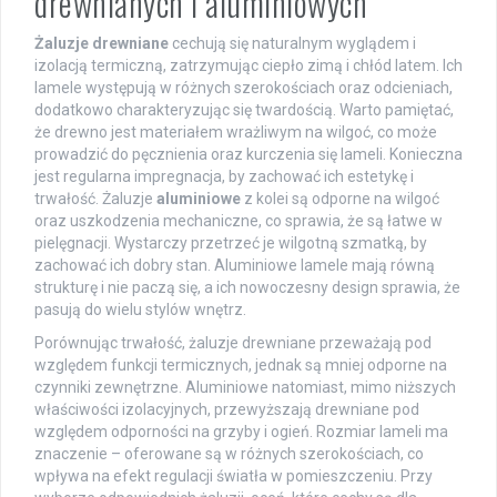
drewnianych i aluminiowych
Żaluzje drewniane
cechują się naturalnym wyglądem i
izolacją termiczną, zatrzymując ciepło zimą i chłód latem. Ich
lamele występują w różnych szerokościach oraz odcieniach,
dodatkowo charakteryzując się twardością. Warto pamiętać,
że drewno jest materiałem wrażliwym na wilgoć, co może
prowadzić do pęcznienia oraz kurczenia się lameli. Konieczna
jest regularna impregnacja, by zachować ich estetykę i
trwałość. Żaluzje
aluminiowe
z kolei są odporne na wilgoć
oraz uszkodzenia mechaniczne, co sprawia, że są łatwe w
pielęgnacji. Wystarczy przetrzeć je wilgotną szmatką, by
zachować ich dobry stan. Aluminiowe lamele mają równą
strukturę i nie paczą się, a ich nowoczesny design sprawia, że
pasują do wielu stylów wnętrz.
Porównując trwałość, żaluzje drewniane przeważają pod
względem funkcji termicznych, jednak są mniej odporne na
czynniki zewnętrzne. Aluminiowe natomiast, mimo niższych
właściwości izolacyjnych, przewyższają drewniane pod
względem odporności na grzyby i ogień. Rozmiar lameli ma
znaczenie – oferowane są w różnych szerokościach, co
wpływa na efekt regulacji światła w pomieszczeniu. Przy