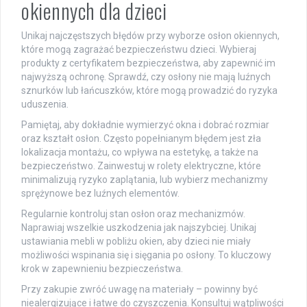
okiennych dla dzieci
Unikaj najczęstszych błędów przy wyborze osłon okiennych,
które mogą zagrażać bezpieczeństwu dzieci. Wybieraj
produkty z certyfikatem bezpieczeństwa, aby zapewnić im
najwyższą ochronę. Sprawdź, czy osłony nie mają luźnych
sznurków lub łańcuszków, które mogą prowadzić do ryzyka
uduszenia.
Pamiętaj, aby dokładnie wymierzyć okna i dobrać rozmiar
oraz kształt osłon. Często popełnianym błędem jest zła
lokalizacja montażu, co wpływa na estetykę, a także na
bezpieczeństwo. Zainwestuj w rolety elektryczne, które
minimalizują ryzyko zaplątania, lub wybierz mechanizmy
sprężynowe bez luźnych elementów.
Regularnie kontroluj stan osłon oraz mechanizmów.
Naprawiaj wszelkie uszkodzenia jak najszybciej. Unikaj
ustawiania mebli w pobliżu okien, aby dzieci nie miały
możliwości wspinania się i sięgania po osłony. To kluczowy
krok w zapewnieniu bezpieczeństwa.
Przy zakupie zwróć uwagę na materiały – powinny być
niealergizujące i łatwe do czyszczenia. Konsultuj wątpliwości