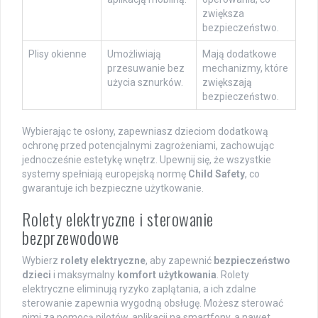
zwiększa
bezpieczeństwo.
Plisy okienne
Umożliwiają
Mają dodatkowe
przesuwanie bez
mechanizmy, które
użycia sznurków.
zwiększają
bezpieczeństwo.
Wybierając te osłony, zapewniasz dzieciom dodatkową
ochronę przed potencjalnymi zagrożeniami, zachowując
jednocześnie estetykę wnętrz. Upewnij się, że wszystkie
systemy spełniają europejską normę
Child Safety
, co
gwarantuje ich bezpieczne użytkowanie.
Rolety elektryczne i sterowanie
bezprzewodowe
Wybierz
rolety elektryczne
, aby zapewnić
bezpieczeństwo
dzieci
i maksymalny
komfort użytkowania
. Rolety
elektryczne eliminują ryzyko zaplątania, a ich zdalne
sterowanie zapewnia wygodną obsługę. Możesz sterować
nimi za pomocą pilotów, aplikacji na smartfony, a nawet