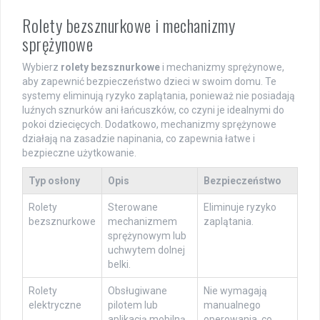
Rolety bezsznurkowe i mechanizmy
sprężynowe
Wybierz
rolety bezsznurkowe
i mechanizmy sprężynowe,
aby zapewnić bezpieczeństwo dzieci w swoim domu. Te
systemy eliminują ryzyko zaplątania, ponieważ nie posiadają
luźnych sznurków ani łańcuszków, co czyni je idealnymi do
pokoi dziecięcych. Dodatkowo, mechanizmy sprężynowe
działają na zasadzie napinania, co zapewnia łatwe i
bezpieczne użytkowanie.
Typ osłony
Opis
Bezpieczeństwo
Rolety
Sterowane
Eliminuje ryzyko
bezsznurkowe
mechanizmem
zaplątania.
sprężynowym lub
uchwytem dolnej
belki.
Rolety
Obsługiwane
Nie wymagają
elektryczne
pilotem lub
manualnego
aplikacją mobilną.
operowania, co