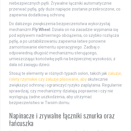
niebezpiecznych pętli. Zrywalne łączniki automatycznie
przerwać pętlę, gdy duże napięcie zostanie przekroczone, co
zapewnia dodatkową ochronę.
Do dalszego zwiększenia bezpieczeństwa wykorzystaj
mechanizm
Fly Wheel
. Działa on na zasadzie wypinania się
pod wpływem nadmiernego obciążenia, co szybko rozłącza
pętlę, a po ustabilizowaniu zapewnia łatwe ponowne
zamontowanie elementu operacyjnego. Zadbaj o
odpowiednią długość mechanizmu sterującego,
umieszczając końcówkę pętli na bezpiecznej wysokości, z
dala od zasięgu dzieci.
Stosuj te elementy w różnych typach osłon, takich jak
żaluzje,
rolety rzymskie czy żaluzje plisowane, aby
skutecznie
zwiększyć ochronę i ograniczyć ryzyko zaplątania. Regularnie
sprawdzaj, czy mechanizmy działają poprawnie i czy nie
występują żadne uszkodzenia, aby utrzymać
bezpieczeństwo w Twoim domu.
Napinacze i zrywalne łączniki sznurka oraz
łańcuszka