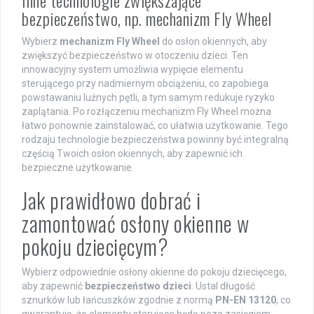
bezpieczeństwo, np. mechanizm Fly Wheel
Wybierz
mechanizm Fly Wheel
do osłon okiennych, aby
zwiększyć bezpieczeństwo w otoczeniu dzieci. Ten
innowacyjny system umożliwia wypięcie elementu
sterującego przy nadmiernym obciążeniu, co zapobiega
powstawaniu luźnych pętli, a tym samym redukuje ryzyko
zaplątania. Po rozłączeniu mechanizm Fly Wheel można
łatwo ponownie zainstalować, co ułatwia użytkowanie. Tego
rodzaju technologie bezpieczeństwa powinny być integralną
częścią Twoich osłon okiennych, aby zapewnić ich
bezpieczne użytkowanie.
Jak prawidłowo dobrać i
zamontować osłony okienne w
pokoju dziecięcym?
Wybierz odpowiednie osłony okienne do pokoju dziecięcego,
aby zapewnić
bezpieczeństwo dzieci
. Ustal długość
sznurków lub łańcuszków zgodnie z normą
PN-EN 13120
, co
gwarantuje, że elementy sterujące będą poza zasięgiem