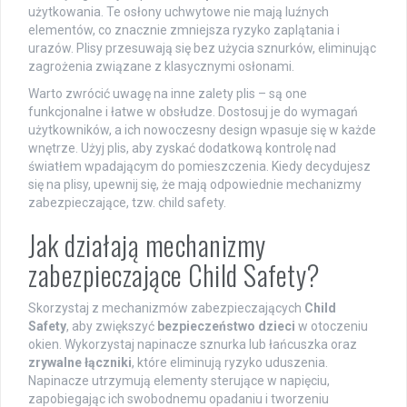
użytkowania. Te osłony uchwytowe nie mają luźnych
elementów, co znacznie zmniejsza ryzyko zaplątania i
urazów. Plisy przesuwają się bez użycia sznurków, eliminując
zagrożenia związane z klasycznymi osłonami.
Warto zwrócić uwagę na inne zalety plis – są one
funkcjonalne i łatwe w obsłudze. Dostosuj je do wymagań
użytkowników, a ich nowoczesny design wpasuje się w każde
wnętrze. Użyj plis, aby zyskać dodatkową kontrolę nad
światłem wpadającym do pomieszczenia. Kiedy decydujesz
się na plisy, upewnij się, że mają odpowiednie mechanizmy
zabezpieczające, tzw. child safety.
Jak działają mechanizmy
zabezpieczające Child Safety?
Skorzystaj z mechanizmów zabezpieczających
Child
Safety
, aby zwiększyć
bezpieczeństwo dzieci
w otoczeniu
okien. Wykorzystaj napinacze sznurka lub łańcuszka oraz
zrywalne łączniki
, które eliminują ryzyko uduszenia.
Napinacze utrzymują elementy sterujące w napięciu,
zapobiegając ich swobodnemu opadaniu i tworzeniu