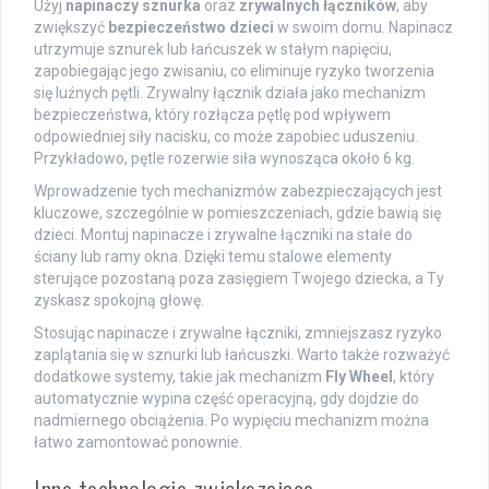
Użyj
napinaczy sznurka
oraz
zrywalnych łączników
, aby
zwiększyć
bezpieczeństwo dzieci
w swoim domu. Napinacz
utrzymuje sznurek lub łańcuszek w stałym napięciu,
zapobiegając jego zwisaniu, co eliminuje ryzyko tworzenia
się luźnych pętli. Zrywalny łącznik działa jako mechanizm
bezpieczeństwa, który rozłącza pętlę pod wpływem
odpowiedniej siły nacisku, co może zapobiec uduszeniu.
Przykładowo, pętle rozerwie siła wynosząca około 6 kg.
Wprowadzenie tych mechanizmów zabezpieczających jest
kluczowe, szczególnie w pomieszczeniach, gdzie bawią się
dzieci. Montuj napinacze i zrywalne łączniki na stałe do
ściany lub ramy okna. Dzięki temu stalowe elementy
sterujące pozostaną poza zasięgiem Twojego dziecka, a Ty
zyskasz spokojną głowę.
Stosując napinacze i zrywalne łączniki, zmniejszasz ryzyko
zaplątania się w sznurki lub łańcuszki. Warto także rozważyć
dodatkowe systemy, takie jak mechanizm
Fly Wheel
, który
automatycznie wypina część operacyjną, gdy dojdzie do
nadmiernego obciążenia. Po wypięciu mechanizm można
łatwo zamontować ponownie.
Inne technologie zwiększające