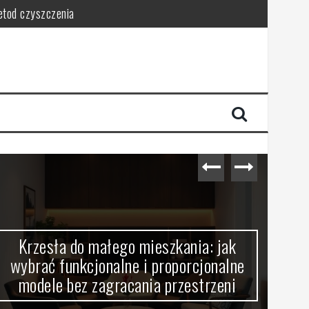
metod czyszczenia
ce porządek
ństwo
sca
Krzesła do małego mieszkania: jak
Oś
wybrać funkcjonalne i proporcjonalne
wy
modele bez zagracania przestrzeni