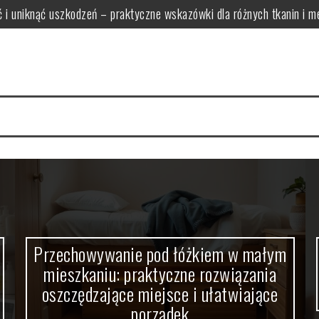
ść i uniknąć uszkodzeń – praktyczne wskazówki dla różnych tkanin i 
zkaniu: praktyczne rozwiązania oszczędzające miejsce i ułatwiają
 funkcjonalne i proporcjonalne modele bez zagracania przestrzeni
rać światło tworzące relaksującą atmosferę i zapewniające bezpiecze
ak wybrać funkcjonalne zestawy łączące wygodę i oszczędność miej
wy zapewni optymalne oświetlenie i komfort w pomieszczeniu
Przechowywanie pod łóżkiem w małym
mieszkaniu: praktyczne rozwiązania
oszczędzające miejsce i ułatwiające
porządek