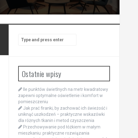
Search
for:
Ostatnie wpisy
Ile punktów świetlnych na metr kwadratowy
zapewni optymalne oświetlenie i komfort w
pomieszczeniu
Jak prać firanki, by zachować ich świeżość i
uniknąć uszkodzeń – praktyczne wskazówki
dla różnych tkanin i metod czyszczenia
Przechowywanie pod łóżkiem w małym
mieszkaniu: praktyczne rozwiązania