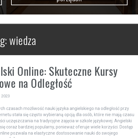
ag:
wiedza
lski Online: Skuteczne Kursy
owe na Odległość
a 2023
ych czasach możliwość nauki języka angielskiego na odległość przy
rnetu stała się często wybieraną opcją dla osób, które nie mają czasu
ści uczęszczania na tradycyjne zajęcia w szkole językowej. Angielski
 się coraz bardziej popularny, ponieważ oferuje wiele korzyści. Dostęp
nline pozwala na elastyczne dostosowanie nauki do swojego