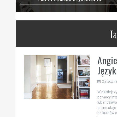
T
Angie
Język
2 styczni
W dzisiejsz
pomocy inte
lub możliwo
online staje
do kursów o