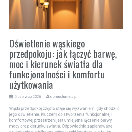
Oświetlenie wąskiego
przedpokoju: jak łączyć barwę,
moc i kierunek światła dla
funkcjonalności i komfortu
użytkowania
5 czerwca 2026
domuslumina.pl
Wąski przedpokój często staje się wyzwaniem, gdy chodzi o
jego oświetlenie. Kluczem do stworzenia funkcjonalnej i
komfortowej przestrzeni jest umiejętne łączenie barwy,
mocy oraz kierunku światła. Odpowiednio zaplanowane
oświetlenie nie tylko rozjaśnia wąski korytarz, ale także