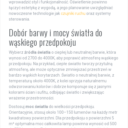
wprowadzić styl i funkcjonalność. Oświetlenie powinno
łączyć estetykę z wygodą, a jego planowanie uwzględniać
nowoczesne technologie jak
czujniki ruchu
oraz systemy
sterowania.
Dobór barwy i mocy światła do
wąskiego przedpokoju
Wybierz
źródła światła
o ciepłej lub neutralnej barwie, która
wynosi od 2700 do 4000K, aby poprawić atmosferę wąskiego
przedpokoju. Na przykład, ciepłe światło tworzy przytulną
atmosferę, ale może optycznie zmniejszać przestrzeń w
bardzo wąskich korytarzach. Światło o neutralnej barwie, z
temperaturą około 4000K, z kolei sprzyja naturalnemu
odwzorowaniu kolorów i dobrze komponuje się z jasnymi
kolorami ścian i sufitu, odbijając światło i zwiększając
wrażenie przestronności.
Dostosuj
moc światła
do wielkości przedpokoju.
Orientacyjnie, stosuj około 100–150 lumenów na każdy metr
kwadratowy powierzchni. Dla przedpokoju o powierzchni 5
m² optymalna moc całkowita lamp powinna wynosić od 500