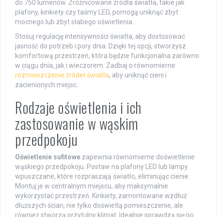
do 750 lumenów. Zróżnicowane źródła światła, takie jak
plafony, kinkiety czy taśmy LED, pomogą uniknąć zbyt
mocnego lub zbyt słabego oświetlenia.
Stosuj regulację intensywności światła, aby dostosować
jasność do potrzeb i pory dnia. Dzięki tej opcji, stworzysz
komfortową przestrzeń, która będzie funkcjonalna zarówno
w ciągu dnia, jak i wieczorem. Zadbaj o równomierne
rozmieszczenie źródeł światła
, aby uniknąć cieni i
zacienionych miejsc.
Rodzaje oświetlenia i ich
zastosowanie w wąskim
przedpokoju
Oświetlenie sufitowe
zapewnia równomierne doświetlenie
wąskiego przedpokoju. Postaw na plafony LED lub lampy
wpuszczane, które rozpraszają światło, eliminując cienie.
Montuj je w centralnym miejscu, aby maksymalnie
wykorzystać przestrzeń. Kinkiety, zamontowane wzdłuż
dłuższych ścian, nie tylko doświetlą pomieszczenie, ale
również stworzą przytulny klimat. Idealnie sprawdzą się po