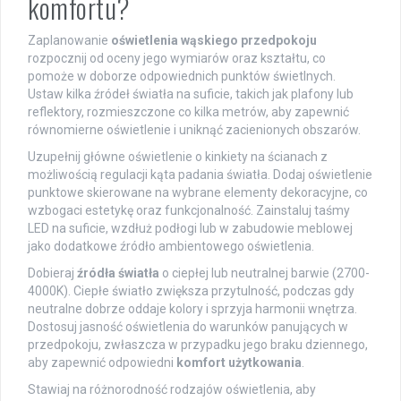
komfortu?
Zaplanowanie
oświetlenia wąskiego przedpokoju
rozpocznij od oceny jego wymiarów oraz kształtu, co
pomoże w doborze odpowiednich punktów świetlnych.
Ustaw kilka źródeł światła na suficie, takich jak plafony lub
reflektory, rozmieszczone co kilka metrów, aby zapewnić
równomierne oświetlenie i uniknąć zacienionych obszarów.
Uzupełnij główne oświetlenie o kinkiety na ścianach z
możliwością regulacji kąta padania światła. Dodaj oświetlenie
punktowe skierowane na wybrane elementy dekoracyjne, co
wzbogaci estetykę oraz funkcjonalność. Zainstaluj taśmy
LED na suficie, wzdłuż podłogi lub w zabudowie meblowej
jako dodatkowe źródło ambientowego oświetlenia.
Dobieraj
źródła światła
o ciepłej lub neutralnej barwie (2700-
4000K). Ciepłe światło zwiększa przytulność, podczas gdy
neutralne dobrze oddaje kolory i sprzyja harmonii wnętrza.
Dostosuj jasność oświetlenia do warunków panujących w
przedpokoju, zwłaszcza w przypadku jego braku dziennego,
aby zapewnić odpowiedni
komfort użytkowania
.
Stawiaj na różnorodność rodzajów oświetlenia, aby