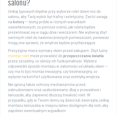
salonu?
Unikaj typowych błędów przy wyborze rolet dzień noc do
salonu, aby Twój wybór był trafny i estetyczny. Zwróć uwagę
na
kolory
— testuj próbki w różnych warunkach
oświetleniowych, co pomoże ocenić, jak roleta będzie
prezentować się w ciągu dnia i wieczorem. Nie wybieraj zbyt
ciemnych rolet do nasłonecznionych pomieszczeń, ponieważ
mogą one sprawić, że wnętrze będzie przytłaczające.
Precyzyjnie mierz wymiary okien przed zakupem. Zbyt luźny
montaż rolet
może prowadzić do
przepuszczania światła
przez szczeliny, co obniży ich funkcjonalność. Wybierz
odpowiedni sposób montażu w zależności od układu okien —
czy ma to być montaż inwazyjny, czy bezinwazyjny, co
wpłynie na komfort użytkowania oraz estetykę wnętrza.
Nie ignoruj także ochrony mechanizmów przed
zabrudzeniami oraz uszkodzeniami; dbaj o prowadnice i
łańcuszki, aby zapewnić dłuższą trwałość rolet. W
przypadku, gdy w Twoim domu są dzieci lub zwierzęta, unikaj
montażu łańcuszka w miejscu łatwo dostępnym dla nich, aby
zapobiec ewentualnym wypadkom.