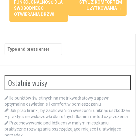
FUNKCJONALNOŚĆ DLA
STYL Z KOMFORTEM
SWOBODNEGO
UŻYTKOWANIA
→
OTWIERANIA DRZWI
Search
for:
Ostatnie wpisy
Ile punktów świetlnych na metr kwadratowy zapewni
optymalne oświetlenie i komfort w pomieszczeniu
Jak prać firanki, by zachować ich świeżość i uniknąć uszkodzeń
– praktyczne wskazówki dla różnych tkanin i metod czyszczenia
Przechowywanie pod łóżkiem w małym mieszkaniu:
praktyczne rozwiązania oszczędzające miejsce i ułatwiające
porządek