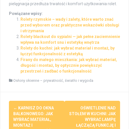
pielęgnacja przedłuża trwałość i komfort użytkowania rolet.
Powiązane wpisy:
Rolety rzymskie – wady i zalety, które warto znać
przed wyborem oraz praktyczne wskazówki obsługi
i utrzymania
Rolety blackout do sypialni — jak pełne zaciemnienie
wpływa na komfort snu i estetykę wnętrza
Rolety do kuchni: jak wybrać materiał i montaż, by
łączyć funkcjonalność z estetyką
Firany do małego mieszkania: jak wybrać materiał,
długość i montaż, by optycznie powiększyć
przestrzeń i zadbać o funkcjonalność
Osłony okienne – prywatność, światło i wygoda
Post
←
KARNISZ DO OKNA
OŚWIETLENIE NAD
navigation
BALKONOWEGO: JAK
STOŁEM W KUCHNI: JAK
WYBRAĆ MATERIAŁ,
WYBRAĆ LAMPĘ
MONTAŻ I
ŁĄCZĄCĄ FUNKCJĘ I