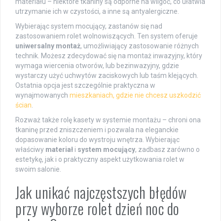
materiału – niektóre tkaniny są odporne na wilgoć, co ułatwia
utrzymanie ich w czystości, a inne są antyalergiczne.
Wybierając system mocujący, zastanów się nad
zastosowaniem rolet wolnowiszących. Ten system oferuje
uniwersalny montaż
, umożliwiający zastosowanie różnych
technik. Możesz zdecydować się na montaż inwazyjny, który
wymaga wiercenia otworów, lub bezinwazyjny, gdzie
wystarczy użyć uchwytów zaciskowych lub taśm klejących.
Ostatnia opcja jest szczególnie praktyczna w
wynajmowanych
mieszkaniach, gdzie nie chcesz uszkodzić
ścian
.
Rozważ także rolę kasety w systemie montażu – chroni ona
tkaninę przed zniszczeniem i pozwala na eleganckie
dopasowanie koloru do wystroju wnętrza. Wybierając
właściwy
materiał
i
system mocujący
, zadbasz zarówno o
estetykę, jak i o praktyczny aspekt użytkowania rolet w
swoim salonie.
Jak unikać najczęstszych błędów
przy wyborze rolet dzień noc do