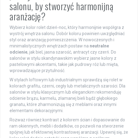
salonu, by stworzyć harmonijną
aranżację?
Wybierz kolor rolet dzień-noc, który harmonijnie współgra z
wystrój wnętrza salonu. Dobór koloru powinien uwzględniać
styl oraz aranżację pomieszczenia. W nowoczesnych i
minimalistycznych wnętrzach postaw na
neutralne
odcienie
, jak biel, jasna szarość, antracyt czy czerń. Do
salonów w stylu skandynawskim wybierz jasne kolory z
pastelowymi akcentami, takie jak pudrowy róż lub mięta,
wprowadzające przytulność.
W stylach loftowym lub industrialnym sprawdzą się rolet w
kolorach grafitu, czerni, cegły lub metalicznych szarości. Dla
salonów w stylu klasycznym lub eleganckim rekomenduję
odcienie brązu, karmelu, złamanej bieli bądź głębokiego
granatu, które zharmonizują się z meblami oraz innymi
elementami dekoracyjnymi.
Rozważ również kontrast z kolorem ścian i dopasowanie do
ram okiennych, mebli i dodatków, co pozwoli na stworzenie
spójnej lub efektownej kontrastowej aranżacji. Upewnij się, że