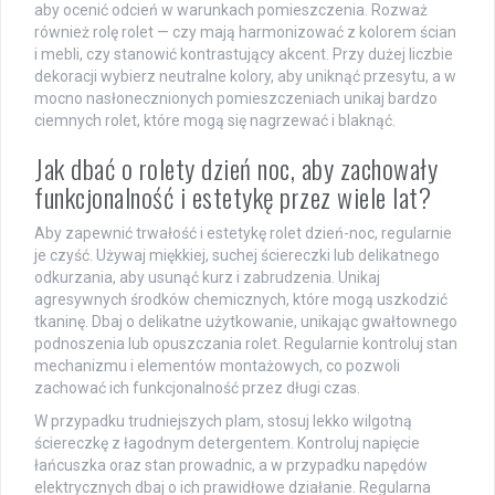
aby ocenić odcień w warunkach pomieszczenia. Rozważ
również rolę rolet — czy mają harmonizować z kolorem ścian
i mebli, czy stanowić kontrastujący akcent. Przy dużej liczbie
dekoracji wybierz neutralne kolory, aby uniknąć przesytu, a w
mocno nasłonecznionych pomieszczeniach unikaj bardzo
ciemnych rolet, które mogą się nagrzewać i blaknąć.
Jak dbać o rolety dzień noc, aby zachowały
funkcjonalność i estetykę przez wiele lat?
Aby zapewnić trwałość i estetykę rolet dzień-noc, regularnie
je czyść. Używaj miękkiej, suchej ściereczki lub delikatnego
odkurzania, aby usunąć kurz i zabrudzenia. Unikaj
agresywnych środków chemicznych, które mogą uszkodzić
tkaninę. Dbaj o delikatne użytkowanie, unikając gwałtownego
podnoszenia lub opuszczania rolet. Regularnie kontroluj stan
mechanizmu i elementów montażowych, co pozwoli
zachować ich funkcjonalność przez długi czas.
W przypadku trudniejszych plam, stosuj lekko wilgotną
ściereczkę z łagodnym detergentem. Kontroluj napięcie
łańcuszka oraz stan prowadnic, a w przypadku napędów
elektrycznych dbaj o ich prawidłowe działanie. Regularna