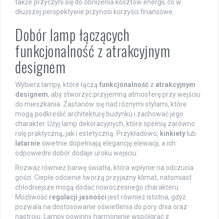
także przyczyni się do obniżenia kosztów energii, co w
dłuższej perspektywie przynosi korzyści finansowe.
Dobór lamp łączących
funkcjonalność z atrakcyjnym
designem
Wybierz lampy, które łączą
funkcjonalność
z
atrakcyjnym
designem
, aby stworzyć przyjemną atmosferę przy wejściu
do mieszkania. Zastanów się nad różnymi stylami, które
mogą podkreślić architekturę budynku i zachować jego
charakter. Użyj lamp dekoracyjnych, które spełnią zarówno
rolę praktyczną, jak i estetyczną. Przykładowo,
kinkiety
lub
latarnie
świetnie dopełniają elegancję elewacji, a ich
odpowiedni dobór dodaje uroku wejściu.
Rozważ również barwę światła, która wpłynie na odczucia
gości. Ciepłe odcienie tworzą przyjazny klimat, natomiast
chłodniejsze mogą dodać nowoczesnego charakteru.
Możliwość
regulacji jasności
jest również istotna, gdyż
pozwala na dostosowanie oświetlenia do pory dnia oraz
nastroju. Lampy powinny harmonijnie współgrać z