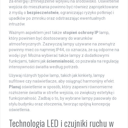
za energię i zmniejszenie wpływu na środowisko. Oświetlenie
wejścia do mieszkania powinno być również zaprojektowane
z myślą o
bezpieczeństwie
, ograniczając ryzyko potknięć i
upadków po zmroku oraz odstraszając ewentualnych
intruzów.
Ważnym aspektem jest także
stopień ochrony IP
lamp,
który powinien być dostosowany do warunków
atmosferycznych. Zazwyczaj lampy używane na zewnątrz
powinny mieć co najmniej IP44, co oznacza, że są odporne na
wodę i pył. Można wybierać także lampy z dodatkowymi
funkcjami, takimi jak
ściemnialność
, co pozwala na regulację
intensywności światła według potrzeb.
Używaj różnych typów lamp, takich jak kinkiety, lampy
sufitowe czy naświetlacze, aby osiągnąć harmonijny efekt.
Planuj
oświetlenie w sposób, który zapewni równomierne
rozłożenie światła w strefie wejścia, co zwiększy estetykę i
funkcjonalność. Zadbaj o to, by wybrane lampy pasowały do
stylu budynku oraz otoczenia, tworząc spójną koncepcję
oświetlenia.
Technologia LED i czujniki ruchu w