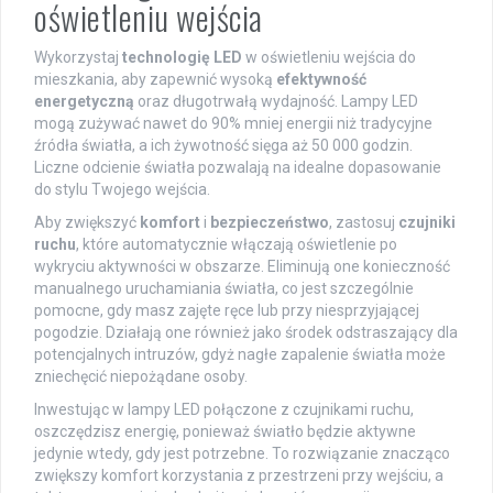
oświetleniu wejścia
Wykorzystaj
technologię LED
w oświetleniu wejścia do
mieszkania, aby zapewnić wysoką
efektywność
energetyczną
oraz długotrwałą wydajność. Lampy LED
mogą zużywać nawet do 90% mniej energii niż tradycyjne
źródła światła, a ich żywotność sięga aż 50 000 godzin.
Liczne odcienie światła pozwalają na idealne dopasowanie
do stylu Twojego wejścia.
Aby zwiększyć
komfort
i
bezpieczeństwo
, zastosuj
czujniki
ruchu
, które automatycznie włączają oświetlenie po
wykryciu aktywności w obszarze. Eliminują one konieczność
manualnego uruchamiania światła, co jest szczególnie
pomocne, gdy masz zajęte ręce lub przy niesprzyjającej
pogodzie. Działają one również jako środek odstraszający dla
potencjalnych intruzów, gdyż nagłe zapalenie światła może
zniechęcić niepożądane osoby.
Inwestując w lampy LED połączone z czujnikami ruchu,
oszczędzisz energię, ponieważ światło będzie aktywne
jedynie wtedy, gdy jest potrzebne. To rozwiązanie znacząco
zwiększy komfort korzystania z przestrzeni przy wejściu, a