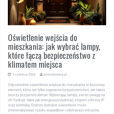
Oświetlenie wejścia do
mieszkania: jak wybrać lampy,
które łączą bezpieczeństwo z
klimatem miejsca
4 czerwca 2026
domuslumina.pl
Odpowiednie oświetlenie wejścia do mieszkania to kluczowy
element, który nie tylko zapewnia bezpieczeństwo, ale także
tworzy przyjemny klimat. Wybierając lampy, zwróć uwagę na
ich funkcje, takie jak energooszczędność, stopień ochrony IP
oraz estetykę. Dobrze dobrane oświetlenie może
zminimalizować ryzyko wypadków i odstraszyć intruzów,