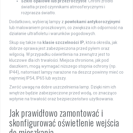
Szkło opalowe lub przezroczyste
: Chroni źródło
światła przed czynnikami atmosferycznymi i
rozprasza światło.
Dodatkowo, wybieraj lampy z
powłokami antykorozyjnymi
lub malowaniem proszkowym, co zwiększa ich odporność na
działanie ultrafioletu i warunków pogodowych.
Skup się także na
klasie szczelności IP
, która określa, jak
dobrze oprawa jest zabezpieczona przed pyłem oraz
wilgocią. W przypadku oświetlenia na zewnątrz jest to
kluczowe dla ich trwałości. Miejsca chronione, jak pod
daszkiem, mogą wymagać niższego stopnia ochrony (np.
IP44), natomiast lampy narażone na deszcz powinny mieć co
najmniej IP54, IP65 lub wyższy.
Zwróć uwagę na dobre uszczelnienia lamp. Dzięki nim ich
wnętrze będzie zabezpieczone przed wodą, co znacząco
wpłynie na trwałość oraz bezpieczeństwo użytkowania.
Jak prawidłowo zamontować i
skonfigurować oświetlenie wejścia
do mieszkania