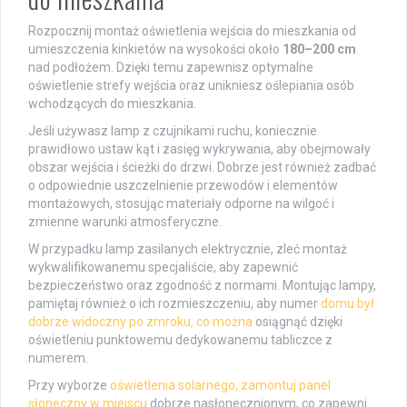
Rozpocznij montaż oświetlenia wejścia do mieszkania od
umieszczenia kinkietów na wysokości około
180–200 cm
nad podłożem. Dzięki temu zapewnisz optymalne
oświetlenie strefy wejścia oraz unikniesz oślepiania osób
wchodzących do mieszkania.
Jeśli używasz lamp z czujnikami ruchu, koniecznie
prawidłowo ustaw kąt i zasięg wykrywania, aby obejmowały
obszar wejścia i ścieżki do drzwi. Dobrze jest również zadbać
o odpowiednie uszczelnienie przewodów i elementów
montażowych, stosując materiały odporne na wilgoć i
zmienne warunki atmosferyczne.
W przypadku lamp zasilanych elektrycznie, zleć montaż
wykwalifikowanemu specjaliście, aby zapewnić
bezpieczeństwo oraz zgodność z normami. Montując lampy,
pamiętaj również o ich rozmieszczeniu, aby numer
domu był
dobrze widoczny po zmroku, co można
osiągnąć dzięki
oświetleniu punktowemu dedykowanemu tabliczce z
numerem.
Przy wyborze
oświetlenia solarnego, zamontuj panel
słoneczny w miejscu
dobrze nasłonecznionym, co zapewni