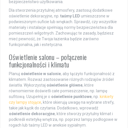
bezpieczeństwo użytkowania.
Dla stworzenia przytulnej atmosfery, zastosuj dodatkowe
oświetlenie dekoracyjne, np.
taśmy LED
umieszczone w
podwieszonym suficie lub wnękach. Sprawdź, czy wszystkie
materiały i instalacje spełniają normy bezpieczeństwa dla
pomieszczeń wilgotnych. Zachowując te zasady, będziesz
mieć pewność, że Twoja łazienka będzie zarówno
funkcjonalna, jak i estetyczna.
Oświetlenie salonu – połączenie
funkcjonalności i klimatu
Planuj
oświetlenie w salonie
, aby łączyło funkcjonalność z
klimatem. Rozważ zastosowanie różnych rodzajów źródeł
światła. Wykorzystaj
oświetlenie główne
, które
równomiernie doświetli całe pomieszczenie, np. lampę
sufitową. Uzupełnij je o
oświetlenie punktowe
, np.
kinkiety
czy lampy stojące
, które skierują uwagę na wybrane strefy,
takie jak kącik do czytania. Dodatkowo, wprowadź
oświetlenie dekoracyjne
, które stworzy przytulny klimat i
podkreśli estetykę wnętrza, np. poprzez lampy podłogowe w
rogach lub taśmy LED w aneksie sypialnym.