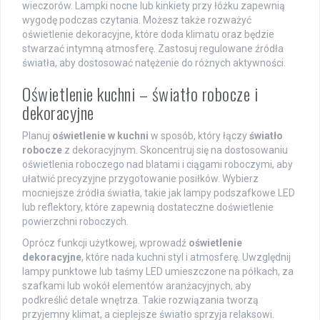
wieczorów. Lampki nocne lub kinkiety przy łóżku zapewnią
wygodę podczas czytania. Możesz także rozważyć
oświetlenie dekoracyjne, które doda klimatu oraz będzie
stwarzać intymną atmosferę. Zastosuj regulowane źródła
światła, aby dostosować natężenie do różnych aktywności.
Oświetlenie kuchni – światło robocze i
dekoracyjne
Planuj
oświetlenie w kuchni
w sposób, który łączy
światło
robocze
z dekoracyjnym. Skoncentruj się na dostosowaniu
oświetlenia roboczego nad blatami i ciągami roboczymi, aby
ułatwić precyzyjne przygotowanie posiłków. Wybierz
mocniejsze źródła światła, takie jak lampy podszafkowe LED
lub reflektory, które zapewnią dostateczne doświetlenie
powierzchni roboczych.
Oprócz funkcji użytkowej, wprowadź
oświetlenie
dekoracyjne
, które nada kuchni styl i atmosferę. Uwzględnij
lampy punktowe lub taśmy LED umieszczone na półkach, za
szafkami lub wokół elementów aranżacyjnych, aby
podkreślić detale wnętrza. Takie rozwiązania tworzą
przyjemny klimat, a cieplejsze światło sprzyja relaksowi.