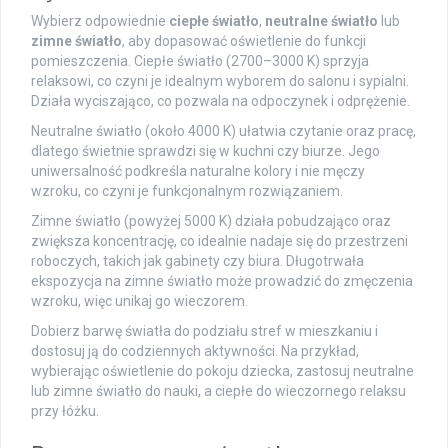
Wybierz odpowiednie
ciepłe światło
,
neutralne światło
lub
zimne światło
, aby dopasować oświetlenie do funkcji
pomieszczenia. Ciepłe światło (2700–3000 K) sprzyja
relaksowi, co czyni je idealnym wyborem do salonu i sypialni.
Działa wyciszająco, co pozwala na odpoczynek i odprężenie.
Neutralne światło (około 4000 K) ułatwia czytanie oraz pracę,
dlatego świetnie sprawdzi się w kuchni czy biurze. Jego
uniwersalność podkreśla naturalne kolory i nie męczy
wzroku, co czyni je funkcjonalnym rozwiązaniem.
Zimne światło (powyżej 5000 K) działa pobudzająco oraz
zwiększa koncentrację, co idealnie nadaje się do przestrzeni
roboczych, takich jak gabinety czy biura. Długotrwała
ekspozycja na zimne światło może prowadzić do zmęczenia
wzroku, więc unikaj go wieczorem.
Dobierz barwę światła do podziału stref w mieszkaniu i
dostosuj ją do codziennych aktywności. Na przykład,
wybierając oświetlenie do pokoju dziecka, zastosuj neutralne
lub zimne światło do nauki, a ciepłe do wieczornego relaksu
przy łóżku.