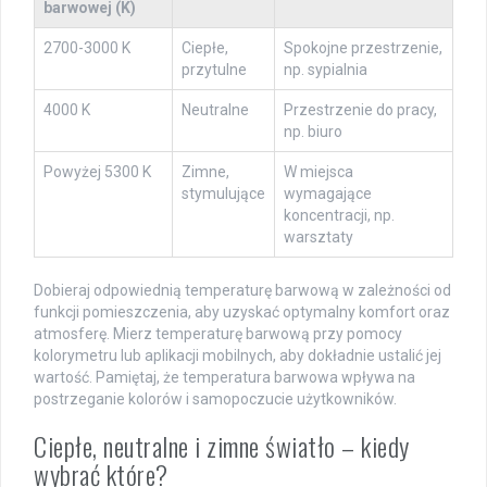
barwowej (K)
2700-3000 K
Ciepłe,
Spokojne przestrzenie,
przytulne
np. sypialnia
4000 K
Neutralne
Przestrzenie do pracy,
np. biuro
Powyżej 5300 K
Zimne,
W miejsca
stymulujące
wymagające
koncentracji, np.
warsztaty
Dobieraj odpowiednią temperaturę barwową w zależności od
funkcji pomieszczenia, aby uzyskać optymalny komfort oraz
atmosferę. Mierz temperaturę barwową przy pomocy
kolorymetru lub aplikacji mobilnych, aby dokładnie ustalić jej
wartość. Pamiętaj, że temperatura barwowa wpływa na
postrzeganie kolorów i samopoczucie użytkowników.
Ciepłe, neutralne i zimne światło – kiedy
wybrać które?