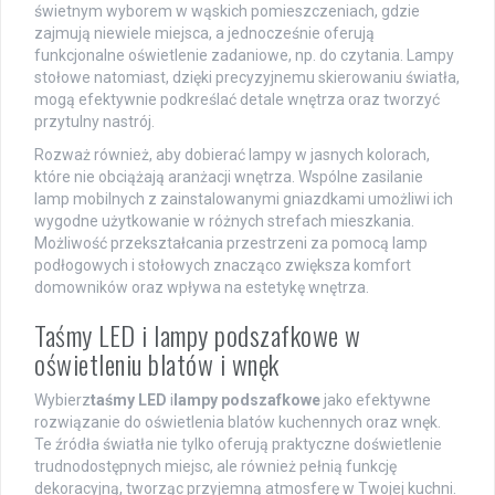
świetnym wyborem w wąskich pomieszczeniach, gdzie
zajmują niewiele miejsca, a jednocześnie oferują
funkcjonalne oświetlenie zadaniowe, np. do czytania. Lampy
stołowe natomiast, dzięki precyzyjnemu skierowaniu światła,
mogą efektywnie podkreślać detale wnętrza oraz tworzyć
przytulny nastrój.
Rozważ również, aby dobierać lampy w jasnych kolorach,
które nie obciążają aranżacji wnętrza. Wspólne zasilanie
lamp mobilnych z zainstalowanymi gniazdkami umożliwi ich
wygodne użytkowanie w różnych strefach mieszkania.
Możliwość przekształcania przestrzeni za pomocą lamp
podłogowych i stołowych znacząco zwiększa komfort
domowników oraz wpływa na estetykę wnętrza.
Taśmy LED i lampy podszafkowe w
oświetleniu blatów i wnęk
Wybierz
taśmy LED
i
lampy podszafkowe
jako efektywne
rozwiązanie do oświetlenia blatów kuchennych oraz wnęk.
Te źródła światła nie tylko oferują praktyczne doświetlenie
trudnodostępnych miejsc, ale również pełnią funkcję
dekoracyjną, tworząc przyjemną atmosferę w Twojej kuchni.