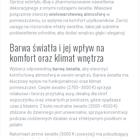
Oprócz estetyki, dbaj o zharmonizowanie oświetlenia
dekoracyjnego z innymi rodzajami światła. Właściwe
połączenie stworzy
wielowarstwową atmosferę
w
pomieszczeniu, co wpłynie na komfort użytkowników. Zwróć
uwagę na różnorodne efekty świetlne, takie jak subtelne
podświetlenie schodów, aby dodać wnętrzu głębi i elegancji.
Barwa światła i jej wpływ na
komfort oraz klimat wnętrza
Wybierz odpowiednią
barwę światła
, aby stworzyć
komfortową atmosferę w swoim wnętrzu. Barwa światła ma
kluczowy wpływ na funkcjonalność oraz klimat
pomieszczeń. Ciepłe światło (2700–3000 K) sprzyja
relaksowi i tworzy przytulną aurę, idealną dla stref
wypoczynku oraz otwartych przestrzeni, gdzie spędzasz
czas z bliskimi. Z kolei neutralne światło (3500–4500 K)
zbliżone do dziennego jest uniwersalne, sprzyja koncentracji
podczas codziennych działań oraz efektywnym posiłkom w
jadalni.
Natomiast zimne światło (5000 K i powyżej) ma pobudzający