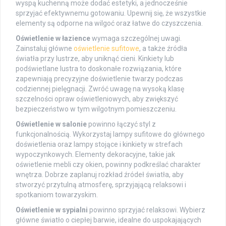
wyspą kuchenną może dodać estetyki, a jednocześnie
sprzyjać efektywnemu gotowaniu. Upewnij się, że wszystkie
elementy są odporne na wilgoć oraz łatwe do czyszczenia.
Oświetlenie w łazience
wymaga szczególnej uwagi.
Zainstaluj główne
oświetlenie sufitowe
, a także źródła
światła przy lustrze, aby uniknąć cieni. Kinkiety lub
podświetlane lustra to doskonałe rozwiązania, które
zapewniają precyzyjne doświetlenie twarzy podczas
codziennej pielęgnacji. Zwróć uwagę na wysoką klasę
szczelności opraw oświetleniowych, aby zwiększyć
bezpieczeństwo w tym wilgotnym pomieszczeniu.
Oświetlenie w salonie
powinno łączyć styl z
funkcjonalnością. Wykorzystaj lampy sufitowe do głównego
doświetlenia oraz lampy stojące i kinkiety w strefach
wypoczynkowych. Elementy dekoracyjne, takie jak
oświetlenie mebli czy okien, powinny podkreślać charakter
wnętrza. Dobrze zaplanuj rozkład źródeł światła, aby
stworzyć przytulną atmosferę, sprzyjającą relaksowi i
spotkaniom towarzyskim.
Oświetlenie w sypialni
powinno sprzyjać relaksowi. Wybierz
główne światło o ciepłej barwie, idealne do uspokajających