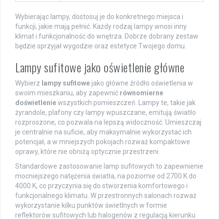
Wybierając lampy, dostosuj je do konkretnego miejsca i
funkcji, jakie mają pełnić. Każdy rodzaj lampy wnosi inny
klimat i funkcjonalność do wnętrza. Dobrze dobrany zestaw
będzie sprzyjał wygodzie oraz estetyce Twojego domu.
Lampy sufitowe jako oświetlenie główne
Wybierz
lampy sufitowe
jako główne źródło oświetlenia w
swoim mieszkaniu, aby zapewnić
równomierne
doświetlenie
wszystkich pomieszczeń. Lampy te, takie jak
żyrandole, plafony czy lampy wpuszczane, emitują światło
rozproszone, co pozwala na lepszą widoczność. Umieszczaj
je centralnie na suficie, aby maksymalnie wykorzystać ich
potencjał, a w mniejszych pokojach rozważ kompaktowe
oprawy, które nie obniżą optycznie przestrzeni.
Standardowe zastosowanie lamp sufitowych to zapewnienie
mocniejszego natężenia światła, na poziomie od 2700 K do
4000 K, co przyczynia się do stworzenia komfortowego i
funkcjonalnego klimatu. W przestronnych salonach rozważ
wykorzystanie kilku punktów świetlnych w formie
reflektorów sufitowych lub halogenów z regulacją kierunku