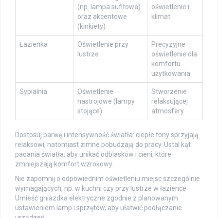
(np. lampa sufitowa)
oświetlenie i
oraz akcentowe
klimat
(kinkiety)
Łazienka
Oświetlenie przy
Precyzyjne
lustrze
oświetlenie dla
komfortu
użytkowania
Sypialnia
Oświetlenie
Stworzenie
nastrojowe (lampy
relaksującej
stojące)
atmosfery
Dostosuj barwę i intensywność światła: ciepłe tony sprzyjają
relaksowi, natomiast zimne pobudzają do pracy. Ustal kąt
padania światła, aby unikać odblasków i cieni, które
zmniejszają komfort wzrokowy.
Nie zapomnij o odpowiednim oświetleniu miejsc szczególnie
wymagających, np. w kuchni czy przy lustrze w łazience.
Umieść gniazdka elektryczne zgodnie z planowanym
ustawieniem lamp i sprzętów, aby ułatwić podłączanie
urządzeń.