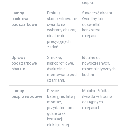
ciepła.
Lampy
Emitują
Stworzyć akcent
punktowe
skoncentrowane
świetlny lub
podszafkowe
światło na
doświetlić
wybrany obszar,
konkretne
idealne do
miejsca.
precyzyjnych
zadań.
Oprawy
Smukłe,
Idealne do
podszafkowe
niskoprofilowe,
nowoczesnych,
płaskie
dyskretnie
minimalistycznych
montowane pod
kuchni.
szafkami.
Lampy
Device
Mobilne źródła
bezprzewodowe
bateryjne, łatwy
światła w trudno
montaż,
dostępnych
przydatne tam,
miejscach.
gdzie brak
instalacji
elektrycznej.