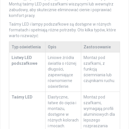
Montuj taśmy LED pod szafkami wiszącymi lub wewnątrz
zabudowy, aby skutecznie eliminować cienie i poprawiać
komfort pracy.
Taśmy LED i lampy podszafkowe są dostępne w różnych
formatach i spełniają różne potrzeby. Oto kilka typów, które
warto rozważyć:
Typ oświetlenia
Opis
Zastosowanie
Listwy LED
Liniowe źródła
Montaż pod
podszafkowe
światła o różnej
szafkami, z
długości,
funkcją
zapewniające
ściemniania lub
równomierne
czujnikami ruchu.
oświetlenie.
Taśmy LED
Elastyczne,
Montaż pod
łatwe do cięcia i
szafkami,
montażu,
wymagają profili
dostępne w
aluminiowych dla
różnych kolorach
lepszego
i mocach.
rozpraszania