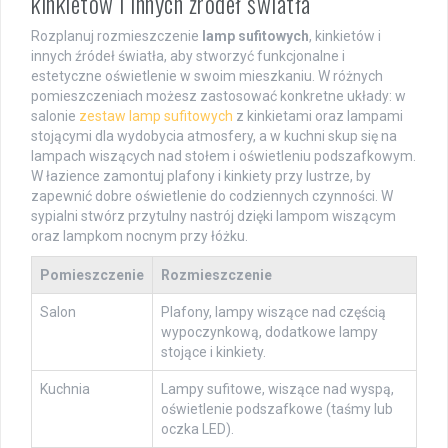
kinkietów i innych źródeł światła
Rozplanuj rozmieszczenie
lamp sufitowych
, kinkietów i
innych źródeł światła, aby stworzyć funkcjonalne i
estetyczne oświetlenie w swoim mieszkaniu. W różnych
pomieszczeniach możesz zastosować konkretne układy: w
salonie
zestaw lamp sufitowych
z kinkietami oraz lampami
stojącymi dla wydobycia atmosfery, a w kuchni skup się na
lampach wiszących nad stołem i oświetleniu podszafkowym.
W łazience zamontuj plafony i kinkiety przy lustrze, by
zapewnić dobre oświetlenie do codziennych czynności. W
sypialni stwórz przytulny nastrój dzięki lampom wiszącym
oraz lampkom nocnym przy łóżku.
Pomieszczenie
Rozmieszczenie
Salon
Plafony, lampy wiszące nad częścią
wypoczynkową, dodatkowe lampy
stojące i kinkiety.
Kuchnia
Lampy sufitowe, wiszące nad wyspą,
oświetlenie podszafkowe (taśmy lub
oczka LED).