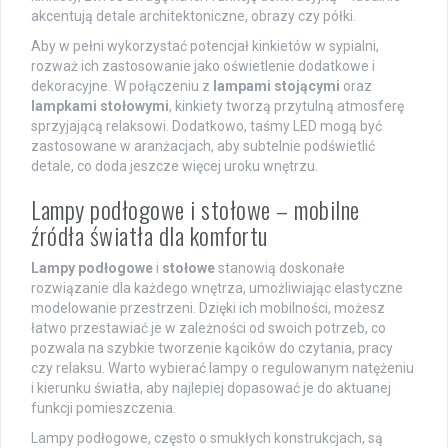
akcentują detale architektoniczne, obrazy czy półki.
Aby w pełni wykorzystać potencjał kinkietów w sypialni,
rozważ ich zastosowanie jako oświetlenie dodatkowe i
dekoracyjne. W połączeniu z
lampami stojącymi
oraz
lampkami stołowymi
, kinkiety tworzą przytulną atmosferę
sprzyjającą relaksowi. Dodatkowo, taśmy LED mogą być
zastosowane w aranżacjach, aby subtelnie podświetlić
detale, co doda jeszcze więcej uroku wnętrzu.
Lampy podłogowe i stołowe – mobilne
źródła światła dla komfortu
Lampy podłogowe
i
stołowe
stanowią doskonałe
rozwiązanie dla każdego wnętrza, umożliwiając elastyczne
modelowanie przestrzeni. Dzięki ich mobilności, możesz
łatwo przestawiać je w zależności od swoich potrzeb, co
pozwala na szybkie tworzenie kącików do czytania, pracy
czy relaksu. Warto wybierać lampy o regulowanym natężeniu
i kierunku światła, aby najlepiej dopasować je do aktuanej
funkcji pomieszczenia.
Lampy podłogowe, często o smukłych konstrukcjach, są