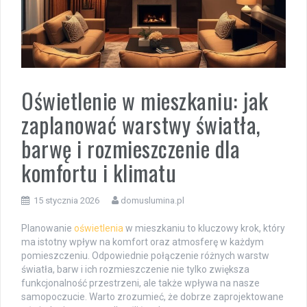
Oświetlenie w mieszkaniu: jak
zaplanować warstwy światła,
barwę i rozmieszczenie dla
komfortu i klimatu
15 stycznia 2026
domuslumina.pl
Planowanie
oświetlenia
w mieszkaniu to kluczowy krok, który
ma istotny wpływ na komfort oraz atmosferę w każdym
pomieszczeniu. Odpowiednie połączenie różnych warstw
światła, barw i ich rozmieszczenie nie tylko zwiększa
funkcjonalność przestrzeni, ale także wpływa na nasze
samopoczucie. Warto zrozumieć, że dobrze zaprojektowane