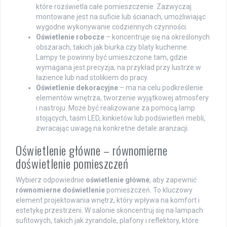
które rozświetla całe pomieszczenie. Zazwyczaj
montowane jest na suficie lub ścianach, umożliwiając
wygodne wykonywanie codziennych czynności.
Oświetlenie robocze
– koncentruje się na określonych
obszarach, takich jak biurka czy blaty kuchenne.
Lampy te powinny być umieszczone tam, gdzie
wymagana jest precyzja, na przykład przy lustrze w
łazience lub nad stolikiem do pracy.
Oświetlenie dekoracyjne
– ma na celu podkreślenie
elementów wnętrza, tworzenie wyjątkowej atmosfery
i nastroju. Może być realizowane za pomocą lamp
stojących, taśm LED, kinkietów lub podświetleń mebli,
zwracając uwagę na konkretne detale aranżacji.
Oświetlenie główne – równomierne
doświetlenie pomieszczeń
Wybierz odpowiednie
oświetlenie główne
, aby zapewnić
równomierne doświetlenie
pomieszczeń. To kluczowy
element projektowania wnętrz, który wpływa na komfort i
estetykę przestrzeni. W salonie skoncentruj się na lampach
sufitowych, takich jak żyrandole, plafony i reflektory, które