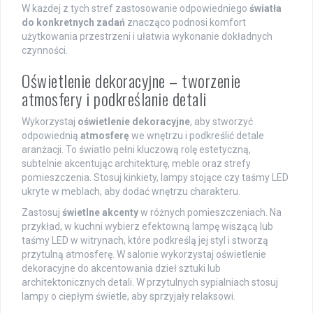
W każdej z tych stref zastosowanie odpowiedniego
światła
do konkretnych zadań
znacząco podnosi komfort
użytkowania przestrzeni i ułatwia wykonanie dokładnych
czynności.
Oświetlenie dekoracyjne – tworzenie
atmosfery i podkreślanie detali
Wykorzystaj
oświetlenie dekoracyjne
, aby stworzyć
odpowiednią
atmosferę
we wnętrzu i podkreślić detale
aranżacji. To światło pełni kluczową rolę estetyczną,
subtelnie akcentując architekturę, meble oraz strefy
pomieszczenia. Stosuj kinkiety, lampy stojące czy taśmy LED
ukryte w meblach, aby dodać wnętrzu charakteru.
Zastosuj
świetlne akcenty
w różnych pomieszczeniach. Na
przykład, w kuchni wybierz efektowną lampę wiszącą lub
taśmy LED w witrynach, które podkreślą jej styl i stworzą
przytulną atmosferę. W salonie wykorzystaj oświetlenie
dekoracyjne do akcentowania dzieł sztuki lub
architektonicznych detali. W przytulnych sypialniach stosuj
lampy o ciepłym świetle, aby sprzyjały relaksowi.