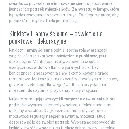
światła, co pozwala na eliminowanie cieni i dostosowanie
jasności do potrzeb mieszkańców. Zainwestuj w lampy, które
będą dostosowane do rozmiaru i stylu Twojego wnętrza, aby
połączyć estetykę z funkcjonalnością.
Kinkiety i lampy ścienne – oświetlenie
punktowe i dekoracyjne
Kinkiety i
lampy ścienne
pełnią istotną rolę w aranżacji
wnętrz, oferując zarówno
oświetlenie punktowe
, jak i
dekoracyjne. Montując kinkiety, zapewniasz sobie
elastyczność w doświetlaniu wybranych stref bez
konieczności angażowania się w skomplikowane prace
remontowe. Możesz je umieszczać w dowolnych miejscach,
gdzie potrzeba dodatkowego światła, na przykład nad
miejscem do czytania, przy kanapie czy w sypialni.
Kinkiety pomagają tworzyć
klimatyczne oświetlenie
, które
podkreśla wybrane elementy wnętrza, a także nadaje mu
unikalny charakter. Dzięki różnorodności stylów, form i
możliwości regulacji natężenia światła, możesz łatwo
dostosować je do swoich potrzeb. Wybierając odpowiednie
kinkiety, zwróć uwagę na ich funkcję dekoracyjną – idealnie