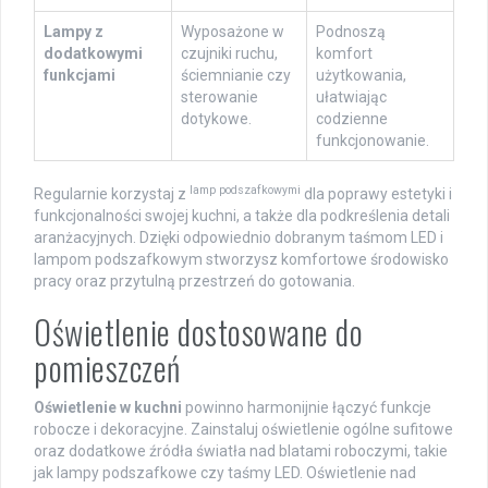
Lampy z
Wyposażone w
Podnoszą
dodatkowymi
czujniki ruchu,
komfort
funkcjami
ściemnianie czy
użytkowania,
sterowanie
ułatwiając
dotykowe.
codzienne
funkcjonowanie.
lamp podszafkowymi
Regularnie korzystaj z
dla poprawy estetyki i
funkcjonalności swojej kuchni, a także dla podkreślenia detali
aranżacyjnych. Dzięki odpowiednio dobranym taśmom LED i
lampom podszafkowym stworzysz komfortowe środowisko
pracy oraz przytulną przestrzeń do gotowania.
Oświetlenie dostosowane do
pomieszczeń
Oświetlenie w kuchni
powinno harmonijnie łączyć funkcje
robocze i dekoracyjne. Zainstaluj oświetlenie ogólne sufitowe
oraz dodatkowe źródła światła nad blatami roboczymi, takie
jak lampy podszafkowe czy taśmy LED. Oświetlenie nad