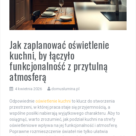
Jak zaplanować oświetlenie
kuchni, by łączyło
funkcjonalność z przytulną
atmosferą
4 kwietnia 2026
domuslumina.pl
Odpowiednie
oświetlenie kuchni
to klucz do stworzenia
przestrzeni, w której praca staje się przyjemnością, a
wspólne posiłki nabierają wyjątkowego charakteru. Aby to
osiągnąć, warto zrozumieć, jak podział kuchni na strefy
oświetleniowe wpływa na jej funkcjonalność i atmosferę.
Poprawne rozmieszczenie świateł nie tylko ułatwia