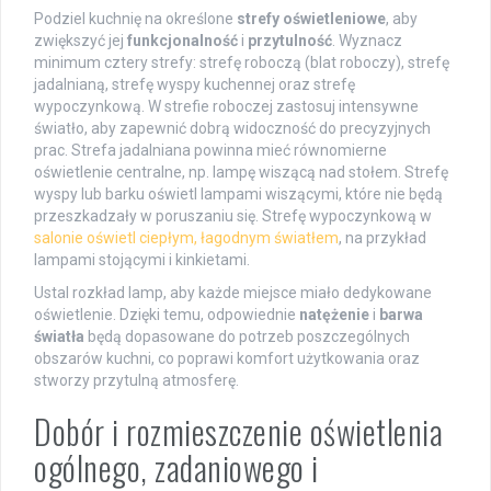
Podziel kuchnię na określone
strefy oświetleniowe
, aby
zwiększyć jej
funkcjonalność
i
przytulność
. Wyznacz
minimum cztery strefy: strefę roboczą (blat roboczy), strefę
jadalnianą, strefę wyspy kuchennej oraz strefę
wypoczynkową. W strefie roboczej zastosuj intensywne
światło, aby zapewnić dobrą widoczność do precyzyjnych
prac. Strefa jadalniana powinna mieć równomierne
oświetlenie centralne, np. lampę wiszącą nad stołem. Strefę
wyspy lub barku oświetl lampami wiszącymi, które nie będą
przeszkadzały w poruszaniu się. Strefę wypoczynkową w
salonie oświetl ciepłym, łagodnym światłem
, na przykład
lampami stojącymi i kinkietami.
Ustal rozkład lamp, aby każde miejsce miało dedykowane
oświetlenie. Dzięki temu, odpowiednie
natężenie
i
barwa
światła
będą dopasowane do potrzeb poszczególnych
obszarów kuchni, co poprawi komfort użytkowania oraz
stworzy przytulną atmosferę.
Dobór i rozmieszczenie oświetlenia
ogólnego, zadaniowego i