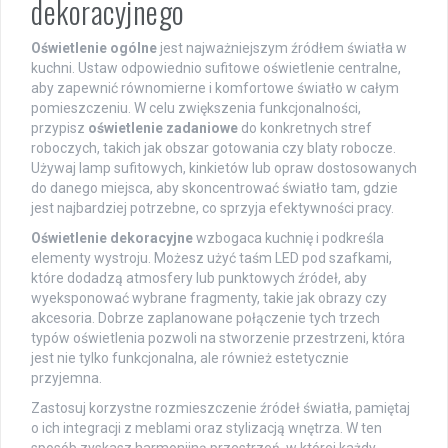
dekoracyjnego
Oświetlenie ogólne
jest najważniejszym źródłem światła w
kuchni. Ustaw odpowiednio sufitowe oświetlenie centralne,
aby zapewnić równomierne i komfortowe światło w całym
pomieszczeniu. W celu zwiększenia funkcjonalności,
przypisz
oświetlenie zadaniowe
do konkretnych stref
roboczych, takich jak obszar gotowania czy blaty robocze.
Używaj lamp sufitowych, kinkietów lub opraw dostosowanych
do danego miejsca, aby skoncentrować światło tam, gdzie
jest najbardziej potrzebne, co sprzyja efektywności pracy.
Oświetlenie dekoracyjne
wzbogaca kuchnię i podkreśla
elementy wystroju. Możesz użyć taśm LED pod szafkami,
które dodadzą atmosfery lub punktowych źródeł, aby
wyeksponować wybrane fragmenty, takie jak obrazy czy
akcesoria. Dobrze zaplanowane połączenie tych trzech
typów oświetlenia pozwoli na stworzenie przestrzeni, która
jest nie tylko funkcjonalna, ale również estetycznie
przyjemna.
Zastosuj korzystne rozmieszczenie źródeł światła, pamiętaj
o ich integracji z meblami oraz stylizacją wnętrza. W ten
sposób zyskasz harmonijną przestrzeń, w której każdy