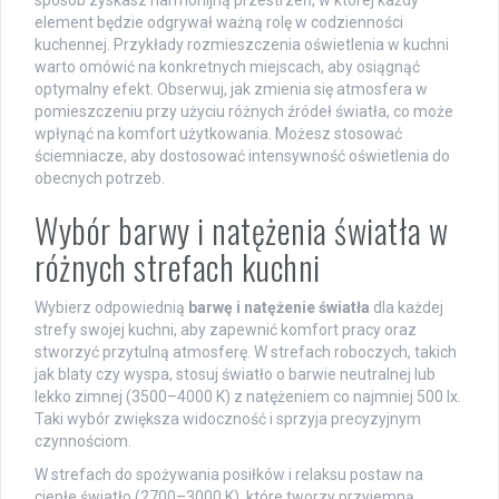
element będzie odgrywał ważną rolę w codzienności
kuchennej. Przykłady rozmieszczenia oświetlenia w kuchni
warto omówić na konkretnych miejscach, aby osiągnąć
optymalny efekt. Obserwuj, jak zmienia się atmosfera w
pomieszczeniu przy użyciu różnych źródeł światła, co może
wpłynąć na komfort użytkowania. Możesz stosować
ściemniacze, aby dostosować intensywność oświetlenia do
obecnych potrzeb.
Wybór barwy i natężenia światła w
różnych strefach kuchni
Wybierz odpowiednią
barwę i natężenie światła
dla każdej
strefy swojej kuchni, aby zapewnić komfort pracy oraz
stworzyć przytulną atmosferę. W strefach roboczych, takich
jak blaty czy wyspa, stosuj światło o barwie neutralnej lub
lekko zimnej (3500–4000 K) z natężeniem co najmniej 500 lx.
Taki wybór zwiększa widoczność i sprzyja precyzyjnym
czynnościom.
W strefach do spożywania posiłków i relaksu postaw na
ciepłe światło (2700–3000 K), które tworzy przyjemną