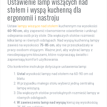
Ustawienie lamp wiszących nad
stołem i wyspą kuchenną dla
ergonomii i nastroju
Ustaw
lampy wiszące nad stołem
kuchennym na wysokości
60-90 cm
, aby zapewnić równomierne oświetlenie i uniknąć
oślepiania osób przy stole. Dla większych stołów rozmieść
kilka lamp w równych odstępach. Nad wyspą kuchenną lampy
zawieś na wysokości
75-85 cm
, aby nie przeszkadzały w
pracy osobom stojącym. Ważne jest, aby wybrać lampy z
nieoślepiającymi kloszami, które rozpraszają światło i
zapewniają komfort użytkowania.
Oto konkretne instrukcje dotyczące ustawienia lamp:
Ustal
wysokość lampy nad stołem na 60-90 cm od
blatu.
W przypadku małego stołu wybierz jedną centralną
lampę wiszącą.
Dla większych stołów prostokątnych rozmieść lampy w
równych odstępach.
W zawieszeniu lamp nad wyspą
kieruj się wysokością