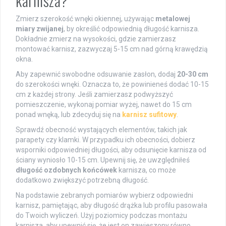
karnisza?
Zmierz szerokość wnęki okiennej, używając
metalowej
miary zwijanej
, by określić odpowiednią długość karnisza.
Dokładnie zmierz na wysokości, gdzie zamierzasz
montować karnisz, zazwyczaj 5-15 cm nad górną krawędzią
okna.
Aby zapewnić swobodne odsuwanie zasłon, dodaj
20-30 cm
do szerokości wnęki. Oznacza to, że powinieneś dodać 10-15
cm z każdej strony. Jeśli zamierzasz podwyższyć
pomieszczenie, wykonaj pomiar wyżej, nawet do 15 cm
ponad wnęką, lub zdecyduj się na
karnisz sufitowy
.
Sprawdź obecność wystających elementów, takich jak
parapety czy klamki. W przypadku ich obecności, dobierz
wsporniki odpowiedniej długości, aby odsunięcie karnisza od
ściany wyniosło 10-15 cm. Upewnij się, że uwzględniłeś
długość ozdobnych końcówek
karnisza, co może
dodatkowo zwiększyć potrzebną długość.
Na podstawie zebranych pomiarów wybierz odpowiedni
karnisz, pamiętając, aby długość drążka lub profilu pasowała
do Twoich wyliczeń. Użyj poziomicy podczas montażu
karnisza, aby upewnić się, że jest on zawieszony równo.