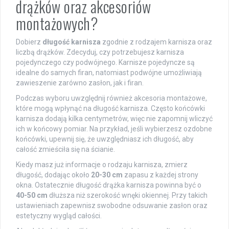
drążków oraz akcesoriów
montażowych?
Dobierz
długość karnisza
zgodnie z rodzajem karnisza oraz
liczbą drążków. Zdecyduj, czy potrzebujesz karnisza
pojedynczego czy podwójnego. Karnisze pojedyncze są
idealne do samych firan, natomiast podwójne umożliwiają
zawieszenie zarówno zasłon, jak i firan.
Podczas wyboru uwzględnij również akcesoria montażowe,
które mogą wpłynąć na długość karnisza. Często końcówki
karnisza dodają kilka centymetrów, więc nie zapomnij wliczyć
ich w końcowy pomiar. Na przykład, jeśli wybierzesz ozdobne
końcówki, upewnij się, że uwzględniasz ich długość, aby
całość zmieściła się na ścianie.
Kiedy masz już informacje o rodzaju karnisza, zmierz
długość, dodając około
20-30 cm
zapasu z każdej strony
okna. Ostatecznie długość drążka karnisza powinna być o
40-50 cm
dłuższa niż szerokość wnęki okiennej. Przy takich
ustawieniach zapewnisz swobodne odsuwanie zasłon oraz
estetyczny wygląd całości.