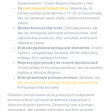
dopasowaniem. Zmierz długość włącznie z nimi.
Za
mały zapas po bokach okna
: Upewnij się, że
karnisz wystaje przynajmniej o 15–20 cm poza wnękę,
aby nie zasłaniać części szyby i ułatwić przesuwanie
zasłon.
Montaż karnisza zbyt nisko
: Zainstaluj karnisz tak,
aby nie zmniejszał optycznie pomieszczenia. Ustal
odpowiednią wysokość, żeby umożliwić estetyczne
układanie zasłon.
Brak uwzględnienia wystających elementów
: Zmierz
ogółem, uwzględniając parapety, klamki i kaloryfery,
unikając zbyt ciasnego montażu.
Nieprecyzyjne pomiary na różnych wysokościach
:
Zmierz wnękę na tej samej wysokości, aby nie popełnić
błędów w doborze długości.
Brak sprawdzenia poziomu montażu
: Sprawdź, czy
karnisz wisi prosto, unikając krzywego zawieszenia
,
które psuje efekt wizualny.
Dokładne zastosowanie się do powyższych wskazówek
pomoże uniknąć typowych problemów związanych z
doborem długości karnisza. Zainwestuj czas w pomiar i
planowanie, aby uzyskać optymalne rezultaty w swojej