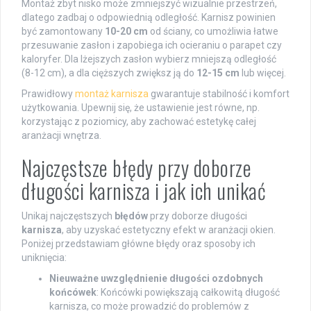
Montaż zbyt nisko może zmniejszyć wizualnie przestrzeń,
dlatego zadbaj o odpowiednią odległość. Karnisz powinien
być zamontowany
10-20 cm
od ściany, co umożliwia łatwe
przesuwanie zasłon i zapobiega ich ocieraniu o parapet czy
kaloryfer. Dla lżejszych zasłon wybierz mniejszą odległość
(8-12 cm), a dla cięższych zwiększ ją do
12-15 cm
lub więcej.
Prawidłowy
montaż karnisza
gwarantuje stabilność i komfort
użytkowania. Upewnij się, że ustawienie jest równe, np.
korzystając z poziomicy, aby zachować estetykę całej
aranżacji wnętrza.
Najczęstsze błędy przy doborze
długości karnisza i jak ich unikać
Unikaj najczęstszych
błędów
przy doborze długości
karnisza
, aby uzyskać estetyczny efekt w aranżacji okien.
Poniżej przedstawiam główne błędy oraz sposoby ich
uniknięcia:
Nieuważne uwzględnienie długości ozdobnych
końcówek
: Końcówki powiększają całkowitą długość
karnisza, co może prowadzić do problemów z