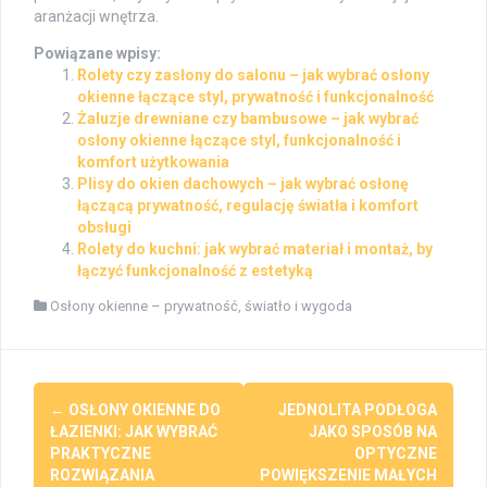
aranżacji wnętrza.
Powiązane wpisy:
Rolety czy zasłony do salonu – jak wybrać osłony
okienne łączące styl, prywatność i funkcjonalność
Żaluzje drewniane czy bambusowe – jak wybrać
osłony okienne łączące styl, funkcjonalność i
komfort użytkowania
Plisy do okien dachowych – jak wybrać osłonę
łączącą prywatność, regulację światła i komfort
obsługi
Rolety do kuchni: jak wybrać materiał i montaż, by
łączyć funkcjonalność z estetyką
Osłony okienne – prywatność, światło i wygoda
Post
←
OSŁONY OKIENNE DO
JEDNOLITA PODŁOGA
navigation
ŁAZIENKI: JAK WYBRAĆ
JAKO SPOSÓB NA
PRAKTYCZNE
OPTYCZNE
ROZWIĄZANIA
POWIĘKSZENIE MAŁYCH