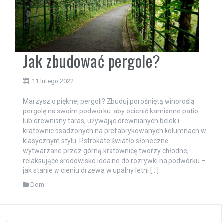
Jak zbudować pergole?
11 lutego 2022
Marzysz o pięknej pergoli? Zbuduj porośniętą winoroślą
pergolę na swoim podwórku, aby ocienić kamienne patio
lub drewniany taras, używając drewnianych belek i
kratownic osadzonych na prefabrykowanych kolumnach w
klasycznym stylu. Pstrokate światło słoneczne
wytwarzane przez górną kratownicę tworzy chłodne,
relaksujące środowisko idealne do rozrywki na podwórku –
jak stanie w cieniu drzewa w upalny letni […]
Dom