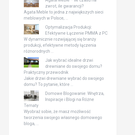
Agata Meble – ile czasu na
zwrot, ile gwarancji?
Agata Meble to jedna z największych sieci
meblowych w Polsce, …
Optymalizacja Produkcji:
Efektywne Łączenie PMMA z PC
W dynamicznie rozwijającej się branży
produkcji, efektywne metody łączenia
różnorodnych …
Jak wybrać idealne drzwi
drewniane do swojego domu?
Praktyczny przewodnik
Jakie drzwi drewniane wybrać do swojego
domu? To pytanie, które …
Domowe Blogowanie: Wnętrza,
Inspiracje i Blogi na Różne
Tematy
Wyobraź sobie, że masz możliwość
tworzenia swojego własnego domowego
bloga, …