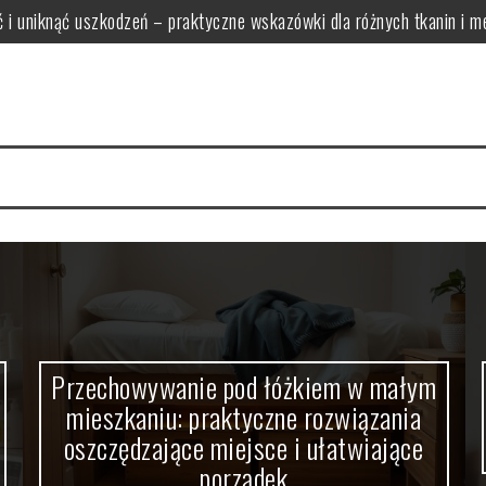
ść i uniknąć uszkodzeń – praktyczne wskazówki dla różnych tkanin i 
zkaniu: praktyczne rozwiązania oszczędzające miejsce i ułatwiają
 funkcjonalne i proporcjonalne modele bez zagracania przestrzeni
rać światło tworzące relaksującą atmosferę i zapewniające bezpiecze
ak wybrać funkcjonalne zestawy łączące wygodę i oszczędność miej
wy zapewni optymalne oświetlenie i komfort w pomieszczeniu
Przechowywanie pod łóżkiem w małym
mieszkaniu: praktyczne rozwiązania
oszczędzające miejsce i ułatwiające
porządek