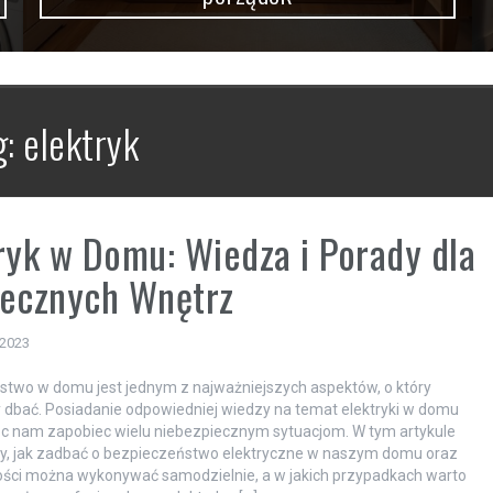
g:
elektryk
ryk w Domu: Wiedza i Porady dla
iecznych Wnętrz
 2023
two w domu jest jednym z najważniejszych aspektów, o który
dbać. Posiadanie odpowiedniej wiedzy na temat elektryki w domu
 nam zapobiec wielu niebezpiecznym sytuacjom. W tym artykule
, jak zadbać o bezpieczeństwo elektryczne w naszym domu oraz
ości można wykonywać samodzielnie, a w jakich przypadkach warto