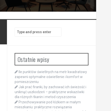
Search
for:
Ostatnie wpisy
Ile punktów świetlnych na metr kwadratowy
zapewni optymalne oświetlenie i komfort w
pomieszczeniu
Jak prać firanki, by zachować ich świeżość i
uniknąć uszkodzeń – praktyczne wskazówki
dla różnych tkanin i metod czyszczenia
Przechowywanie pod łóżkiem w małym
mieszkaniu: praktyczne rozwiązania