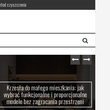
metod czyszczenia
ce porządek
ństwo
sca
Krzesła do małego mieszkania: jak
Oś
wybrać funkcjonalne i proporcjonalne
wy
modele bez zagracania przestrzeni