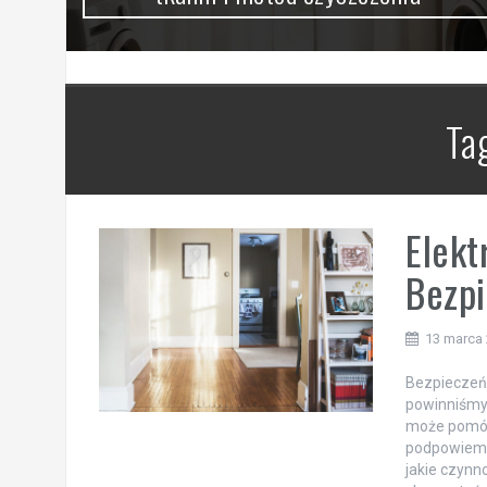
Ta
Elekt
Bezp
13 marca
Bezpieczeńs
powinniśmy 
może pomóc
podpowiemy
jakie czynn