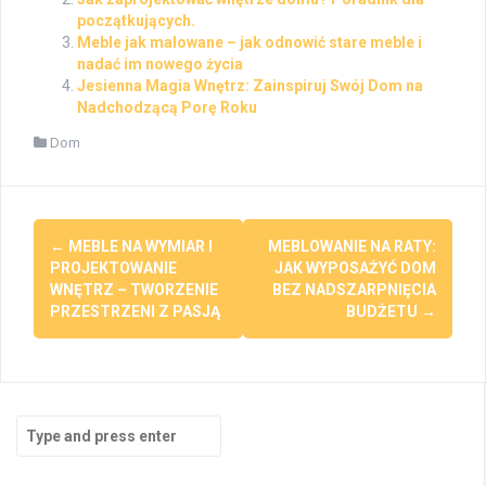
początkujących.
Meble jak malowane – jak odnowić stare meble i
nadać im nowego życia
Jesienna Magia Wnętrz: Zainspiruj Swój Dom na
Nadchodzącą Porę Roku
Dom
Post
←
MEBLE NA WYMIAR I
MEBLOWANIE NA RATY:
navigation
PROJEKTOWANIE
JAK WYPOSAŻYĆ DOM
WNĘTRZ – TWORZENIE
BEZ NADSZARPNIĘCIA
PRZESTRZENI Z PASJĄ
BUDŻETU
→
Search
for: