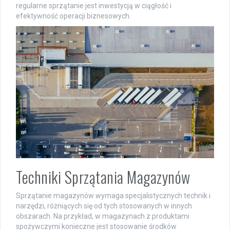
regularne sprzątanie jest inwestycją w ciągłość i
efektywność operacji biznesowych.
Techniki Sprzątania Magazynów
Sprzątanie magazynów wymaga specjalistycznych technik i
narzędzi, różniących się od tych stosowanych w innych
obszarach. Na przykład, w magazynach z produktami
spożywczymi konieczne jest stosowanie środków