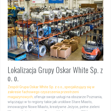
Lokalizacja Grupy Oskar White Sp. z
o. o.
Zespół Grupa Oskar White Sp. z o.o., specjalizujący się w
zakresie fachowego czyszczenia przestrzeni
magazynowych,
oferuje swoje usługi na obszarze Poznania,
włączając w to regiony takie jak urokliwe Stare Miasto,
innowacyjne Nowe Miasto, kreatywne Jeżyce, pełne zieleni