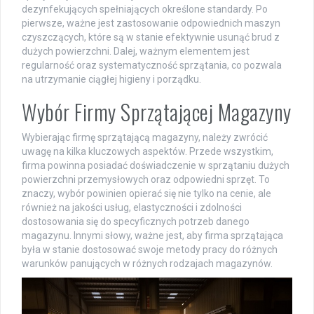
dezynfekujących spełniających określone standardy. Po
pierwsze, ważne jest zastosowanie odpowiednich maszyn
czyszczących, które są w stanie efektywnie usunąć brud z
dużych powierzchni. Dalej, ważnym elementem jest
regularność oraz systematyczność sprzątania, co pozwala
na utrzymanie ciągłej higieny i porządku.
Wybór Firmy Sprzątającej Magazyny
Wybierając firmę sprzątającą magazyny, należy zwrócić
uwagę na kilka kluczowych aspektów. Przede wszystkim,
firma powinna posiadać doświadczenie w sprzątaniu dużych
powierzchni przemysłowych oraz odpowiedni sprzęt. To
znaczy, wybór powinien opierać się nie tylko na cenie, ale
również na jakości usług, elastyczności i zdolności
dostosowania się do specyficznych potrzeb danego
magazynu. Innymi słowy, ważne jest, aby firma sprzątająca
była w stanie dostosować swoje metody pracy do różnych
warunków panujących w różnych rodzajach magazynów.