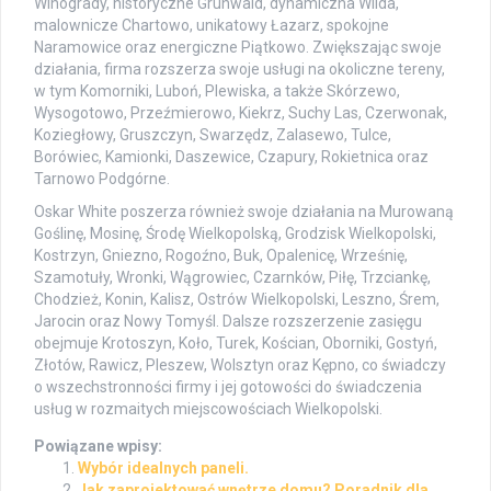
Winogrady, historyczne Grunwald, dynamiczna Wilda,
malownicze Chartowo, unikatowy Łazarz, spokojne
Naramowice oraz energiczne Piątkowo. Zwiększając swoje
działania, firma rozszerza swoje usługi na okoliczne tereny,
w tym Komorniki, Luboń, Plewiska, a także Skórzewo,
Wysogotowo, Przeźmierowo, Kiekrz, Suchy Las, Czerwonak,
Koziegłowy, Gruszczyn, Swarzędz, Zalasewo, Tulce,
Borówiec, Kamionki, Daszewice, Czapury, Rokietnica oraz
Tarnowo Podgórne.
Oskar White poszerza również swoje działania na Murowaną
Goślinę, Mosinę, Środę Wielkopolską, Grodzisk Wielkopolski,
Kostrzyn, Gniezno, Rogoźno, Buk, Opalenicę, Wrześnię,
Szamotuły, Wronki, Wągrowiec, Czarnków, Piłę, Trzciankę,
Chodzież, Konin, Kalisz, Ostrów Wielkopolski, Leszno, Śrem,
Jarocin oraz Nowy Tomyśl. Dalsze rozszerzenie zasięgu
obejmuje Krotoszyn, Koło, Turek, Kościan, Oborniki, Gostyń,
Złotów, Rawicz, Pleszew, Wolsztyn oraz Kępno, co świadczy
o wszechstronności firmy i jej gotowości do świadczenia
usług w rozmaitych miejscowościach Wielkopolski.
Powiązane wpisy:
Wybór idealnych paneli.
Jak zaprojektować wnętrze domu? Poradnik dla