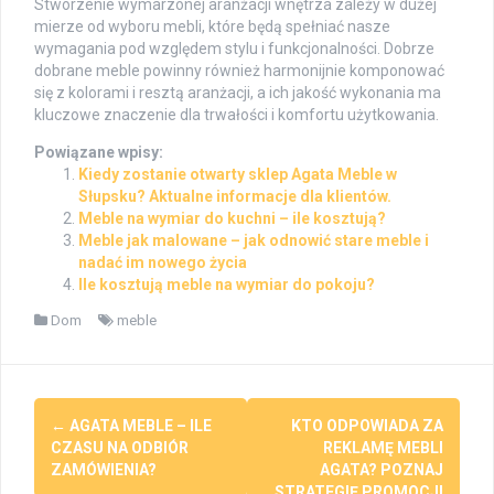
Stworzenie wymarzonej aranżacji wnętrza zależy w dużej
mierze od wyboru mebli, które będą spełniać nasze
wymagania pod względem stylu i funkcjonalności. Dobrze
dobrane meble powinny również harmonijnie komponować
się z kolorami i resztą aranżacji, a ich jakość wykonania ma
kluczowe znaczenie dla trwałości i komfortu użytkowania.
Powiązane wpisy:
Kiedy zostanie otwarty sklep Agata Meble w
Słupsku? Aktualne informacje dla klientów.
Meble na wymiar do kuchni – ile kosztują?
Meble jak malowane – jak odnowić stare meble i
nadać im nowego życia
Ile kosztują meble na wymiar do pokoju?
Dom
meble
Post
←
AGATA MEBLE – ILE
KTO ODPOWIADA ZA
navigation
CZASU NA ODBIÓR
REKLAMĘ MEBLI
ZAMÓWIENIA?
AGATA? POZNAJ
STRATEGIĘ PROMOCJI